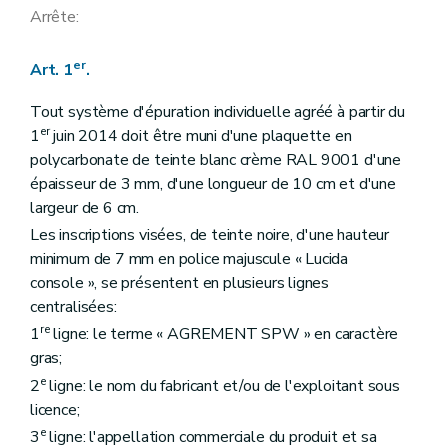
Arrête:
er
Art. 1
.
Tout système d'épuration individuelle agréé à partir du
er
1
juin 2014 doit être muni d'une plaquette en
polycarbonate de teinte blanc crème RAL 9001 d'une
épaisseur de 3 mm, d'une longueur de 10 cm et d'une
largeur de 6 cm.
Les inscriptions visées, de teinte noire, d'une hauteur
minimum de 7 mm en police majuscule « Lucida
console », se présentent en plusieurs lignes
centralisées:
re
1
ligne: le terme « AGREMENT SPW » en caractère
gras;
e
2
ligne: le nom du fabricant et/ou de l'exploitant sous
licence;
e
3
ligne: l'appellation commerciale du produit et sa