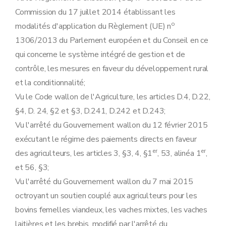
Commission du 17 juillet 2014 établissant les
o
modalités d'application du Règlement (UE) n
1306/2013 du Parlement européen et du Conseil en ce
qui concerne le système intégré de gestion et de
contrôle, les mesures en faveur du développement rural
et la conditionnalité;
Vu le Code wallon de l'Agriculture, les articles D.4, D.22,
§4, D. 24, §2 et §3, D.241, D.242 et D.243;
Vu l'arrêté du Gouvernement wallon du 12 février 2015
exécutant le régime des paiements directs en faveur
er
er
des agriculteurs, les articles 3, §3, 4, §1
, 53, alinéa 1
,
et 56, §3;
Vu l'arrêté du Gouvernement wallon du 7 mai 2015
octroyant un soutien couplé aux agriculteurs pour les
bovins femelles viandeux, les vaches mixtes, les vaches
laitières et les brebis, modifié par l'arrêté du