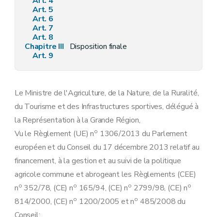
Art. 4
Art. 5
Art. 6
Art. 7
Art. 8
Chapitre III
Disposition finale
Art. 9
Le Ministre de l'Agriculture, de la Nature, de la Ruralité,
du Tourisme et des Infrastructures sportives, délégué à
la Représentation à la Grande Région,
o
Vu le Règlement (UE) n
1306/2013 du Parlement
européen et du Conseil du 17 décembre 2013 relatif au
financement, à la gestion et au suivi de la politique
agricole commune et abrogeant les Règlements (CEE)
o
o
o
o
n
352/78, (CE) n
165/94, (CE) n
2799/98, (CE) n
o
o
814/2000, (CE) n
1200/2005 et n
485/2008 du
Conseil;