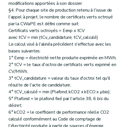
modifications apportées à son dossier.
§4. Pour chaque site de production retenu à l'issue de
l'appel à projet, le nombre de certificats verts octroyé
par la CWaPE est défini comme suit:
Certificats verts octroyés = Eenp x tCV
avec tCV = min (tCv_candidature; tCV_calculé)
Le calcul visé à l'alinéa précédent s'effectue avec les
bases suivantes:
1° Eenp = électricité nette produite exprimée en MWh;
2° tCV = le taux d'octroi de certificats verts exprimé en
CV/MWh;
3° tCV_candidature = valeur du taux d'octroi tel qu'il
résulte de l'acte de candidature;
4° tCV_calculé = min (Plafond; kCO2 x kECO x µbio);
5° Plafond = le plafond fixé par l'article 38, 6
bis
du
décret;
6° kCO2 = le coefficient de performance réelle CO2
calculé conformément au Code de comptage de
l'électricité produite à partir de sources d'énergie