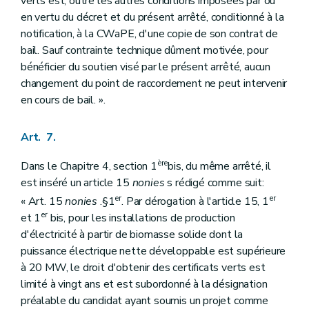
verts est, outre les autres conditions imposées par ou
en vertu du décret et du présent arrêté, conditionné à la
notification, à la CWaPE, d'une copie de son contrat de
bail. Sauf contrainte technique dûment motivée, pour
bénéficier du soutien visé par le présent arrêté, aucun
changement du point de raccordement ne peut intervenir
en cours de bail. ».
Art. 7.
ère
Dans le Chapitre 4, section 1
bis, du même arrêté, il
est inséré un article 15
nonies
s rédigé comme suit:
er
er
« Art. 15
nonies
.§1
. Par dérogation à l'article 15, 1
er
et 1
bis, pour les installations de production
d'électricité à partir de biomasse solide dont la
puissance électrique nette développable est supérieure
à 20 MW, le droit d'obtenir des certificats verts est
limité à vingt ans et est subordonné à la désignation
préalable du candidat ayant soumis un projet comme