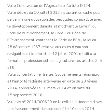
Art. 17
Vu le Code wallon de l'Agriculture, l'article D.134;
Art. 18
Art. 19
Vu le décret du 10 juillet 2013 instaurant un cadre pour
Art. 20
parvenir à une utilisation des pesticides compatible avec
Chapitre VI
Sanctions
Art. 21
er
le développement durable et modifiant le Livre I
du
Art. 22
Code de l'Environnement, le Livre II du Code de
Annexe
l'Environnement, contenant le Code de l'Eau, la loi du
28 décembre 1967 relative aux cours d'eau non
navigables et le décret du 12 juillet 2001 relatif à la
formation professionnelle en agriculture, les articles 3, 5
et 8;
Vu la concertation entre les Gouvernements régionaux
et l'autorité fédérale intervenue en date du 20 février
2014, approuvée le 10 mars 2014 et en date du
15 septembre 2016;
o
Vu l'avis n
2014/000629 de la cellule autonome d'avis
en développement durable donné le 10 mars 2014;