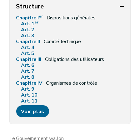
Structure
er
Chapitre I
Dispositions générales
er
Art. 1
Art. 2
Art. 3
Chapitre II
Comité technique
Art. 4
Art. 5
Chapitre III
Obligations des utilisateurs
Art. 6
Art. 7
Art. 8
Chapitre IV
Organismes de contrôle
Art. 9
Art. 10
Art. 11
Art. 12
Voir plus
Art. 13
Art. 14
Art. 15
Art. 16
Chapitre V
Délivrance d'un certificat « lutte intégrée »
Le Gouvernement wallon,