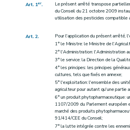
er
Le présent arrêté transpose partiel
Art. 1
.
du Conseil du 21 octobre 2009 instaur
utilisation des pesticides compatibl
Pour l'application du présent arrêté, l
Art. 2.
1° le Ministre: le Ministre de l'Agricul
2° l'Administration: l'Administration a
3° le service: la Direction de la Qua
4° les principes: les principes généra
cultures, tels que fixés en annexe;
5° l'exploitation: l'ensemble des un
agriculteur pour autant qu'une partie
6° un produit phytopharmaceutique: un
1107/2009 du Parlement européen et 
marché des produits phytopharmaceut
91/414/CEE du Conseil;
7° la lutte intégrée contre les ennemis