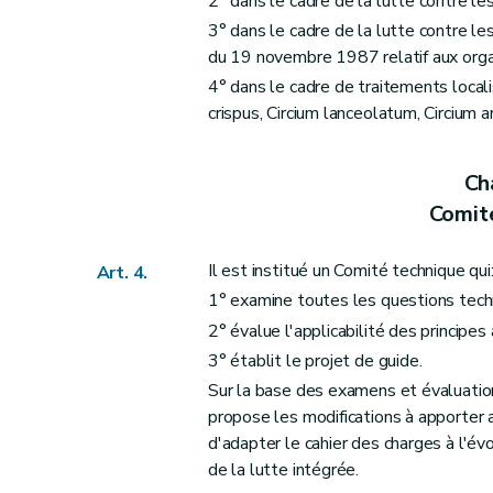
2° dans le cadre de la lutte contre l
3° dans le cadre de la lutte contre le
du 19 novembre 1987 relatif aux orga
4° dans le cadre de traitements local
crispus, Circium lanceolatum, Circium 
Cha
Comit
Il est institué un Comité technique qui
Art. 4.
1° examine toutes les questions techn
2° évalue l'applicabilité des principes
3° établit le projet de guide.
Sur la base des examens et évaluation
propose les modifications à apporter au
d'adapter le cahier des charges à l'é
de la lutte intégrée.