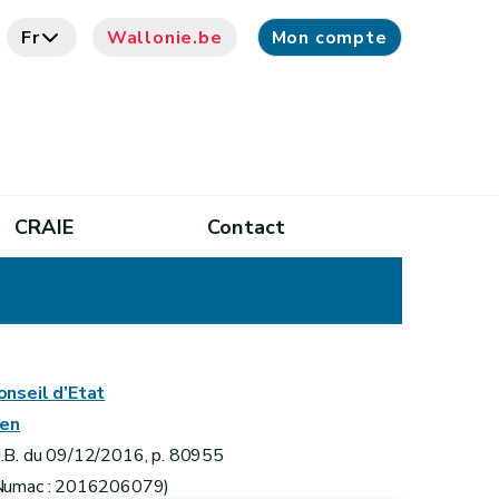
Fr
Wallonie.be
Mon compte
CRAIE
Contact
onseil d’Etat
ien
.B. du 09/12/2016, p. 80955
Numac : 2016206079)