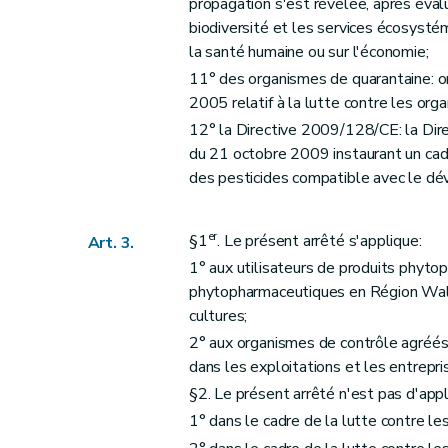
propagation s'est révélée, après éval
biodiversité et les services écosysté
la santé humaine ou sur l'économie;
11° des organismes de quarantaine: or
2005 relatif à la lutte contre les or
12° la Directive 2009/128/CE: la Di
du 21 octobre 2009 instaurant un cadr
des pesticides compatible avec le d
er
§1
. Le présent arrêté s'applique:
Art. 3.
1° aux utilisateurs de produits phyt
phytopharmaceutiques en Région Wall
cultures;
2° aux organismes de contrôle agréés 
dans les exploitations et les entrepri
§2. Le présent arrêté n'est pas d'appl
1° dans le cadre de la lutte contre l