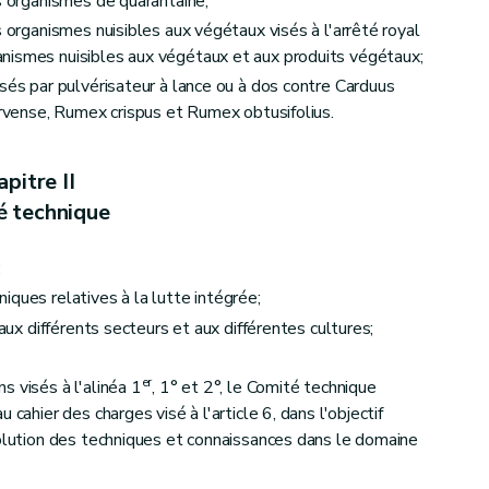
es organismes de quarantaine;
s organismes nuisibles aux végétaux visés à l'arrêté royal
nismes nuisibles aux végétaux et aux produits végétaux;
isés par pulvérisateur à lance ou à dos contre Carduus
arvense, Rumex crispus et Rumex obtusifolius.
pitre II
é technique
:
iques relatives à la lutte intégrée;
 aux différents secteurs et aux différentes cultures;
er
s visés à l'alinéa 1
, 1° et 2°, le Comité technique
 cahier des charges visé à l'article 6, dans l'objectif
volution des techniques et connaissances dans le domaine