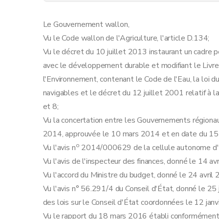
Art. 9
Art. 10
Le Gouvernement wallon,
Art. 11
Vu le Code wallon de l'Agriculture, l'article D.134;
Art. 12
Vu le décret du 10 juillet 2013 instaurant un cadre p
Art. 13
avec le développement durable et modifiant le Livre
Art. 14
l'Environnement, contenant le Code de l'Eau, la loi 
Art. 15
navigables et le décret du 12 juillet 2001 relatif à la
Art. 16
et 8;
Chapitre V
Délivrance d'un certificat « lutte int
Vu la concertation entre les Gouvernements régionaux
Art. 17
2014, approuvée le 10 mars 2014 et en date du 1
Art. 18
o
Vu l'avis n
2014/000629 de la cellule autonome d'
Art. 19
Vu l'avis de l'inspecteur des finances, donné le 14 av
Art. 20
Vu l'accord du Ministre du budget, donné le 24 avril
Chapitre VI
Sanctions
Vu l'avis n° 56.291/4 du Conseil d'État, donné le 25 j
Art. 21
des lois sur le Conseil d'État coordonnées le 12 jan
Art. 22
Vu le rapport du 18 mars 2016 établi conformément à 