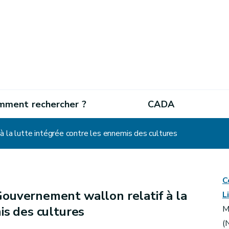
mment rechercher ?
CADA
 la lutte intégrée contre les ennemis des cultures
C
Gouvernement wallon relatif à la
L
is des cultures
M
(