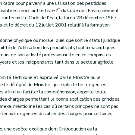
n cadre pour parvenir à une utilisation des pesticides
er
able et modifiant le Livre I
du Code de l'Environnement,
t, contenant le Code de l'Eau, la loi du 28 décembre 1967
 et le décret du 12 juillet 2001 relatif à la formation
ersonne physique ou morale, quel que soit le statut juridique
sabilité de l'utilisation des produits phytopharmaceutiques
cours de son activité professionnelle en ce compris les
oyeurs et les indépendants tant dans le secteur agricole
Comité technique et approuvé par le Ministre ou le
le délégué du Ministre, qui explicite les exigences
 afin d'en faciliter la compréhension, apporte toute
des charges permettant la bonne application des principes
nnexe, mentionne les cas où certains principes ne sont pas
rter aux exigences du cahier des charges pour certaines
 une espèce exotique dont l'introduction ou la