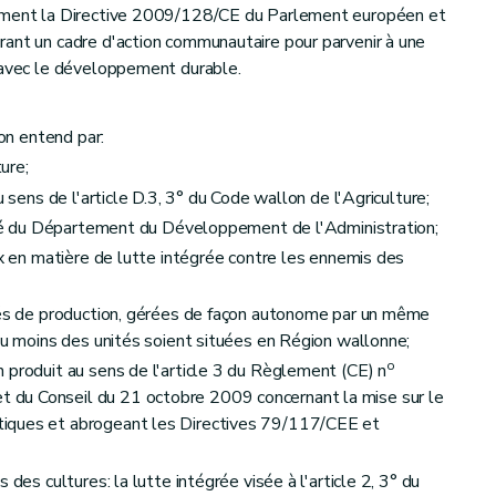
lement la Directive 2009/128/CE du Parlement européen et
ant un cadre d'action communautaire pour parvenir à une
e avec le développement durable.
'on entend par:
ture;
u sens de l'article D.3, 3° du Code wallon de l'Agriculture;
lité du Département du Développement de l'Administration;
ux en matière de lutte intégrée contre les ennemis des
ités de production, gérées de façon autonome par un même
 au moins des unités soient situées en Région wallonne;
o
 produit au sens de l'article 3 du Règlement (CE) n
du Conseil du 21 octobre 2009 concernant la mise sur le
iques et abrogeant les Directives 79/117/CEE et
 des cultures: la lutte intégrée visée à l'article 2, 3° du