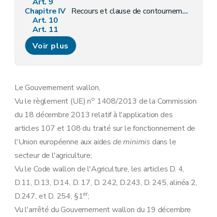
Art. 9
Chapitre IV
Recours et clause de contournement
Art. 10
Art. 11
Chapitre V
Dispositions finales
Voir plus
Art. 12
Art. 13
Art. 14
Art. 15
Art. 16
Le Gouvernement wallon,
o
Vu le règlement (UE) n
1408/2013 de la Commission
du 18 décembre 2013 relatif à l'application des
articles 107 et 108 du traité sur le fonctionnement de
l'Union européenne aux aides
de minimis
dans le
secteur de l'agriculture;
Vu le Code wallon de l'Agriculture, les articles D. 4,
D.11, D.13, D.14, D. 17, D. 242, D.243, D. 245, alinéa 2,
er
D.247, et D. 254, §1
;
Vu l'arrêté du Gouvernement wallon du 19 décembre