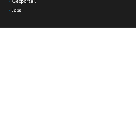
Géoportail
Jobs
Nous contacter
Espaces Wallonie
Presse
Introduire une plainte au SPW
Signaler une irrégularité
Le site officiel de la Wallonie - Wallex