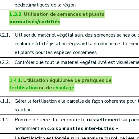
pédoclimatiques de la région.
1.3.2
.
Utilisation de semences et plants
normalisés/certifiés
.2.1.
Utiliser du matériel végétal sain, des semences saines ou 
conforme à la législation régissant la production et la co
et plants pour les espèces concernées.
.2.2.
Contrôler que tout le matériel végétal livré est visuelle
1.4.1.
Utilisation équilibrée de pratiques de
fertilisation
ou de
chaulage
.1.1.
Gérer la fertilisation à la parcelle de façon cohérente pour
rotation.
.1.2.
Pomme de terre :
lutter contre le
ruissellement
sur parc
notamment en
cloisonnant les inter-buttes »
La fertilisation est fondée sur une analyse du sol, de l’eau 