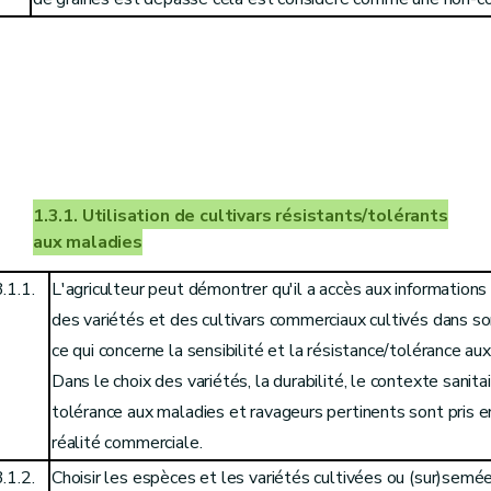
1.3.1. Utilisation de cultivars résistants/tolérants
aux maladies
.1.1.
L'agriculteur peut démontrer qu'il a accès aux informations 
des variétés et des cultivars commerciaux cultivés dans so
ce qui concerne la sensibilité et la résistance/tolérance au
Dans le choix des variétés, la durabilité, le contexte sanitai
tolérance aux maladies et ravageurs pertinents sont pris 
réalité commerciale.
.1.2.
Choisir les espèces et les variétés cultivées ou (sur)semé