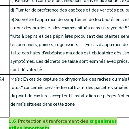
c) Réaliser un contrôle des infections dans et autour de l'exp
d) Planter de préférence des espèces et des variétés peu ou
e) Surveiller l’apparition de symptômes de feu bactérien sur
autour des prairies et des champs situés dans un rayon de 
fruits à pépins et des pépinières produisant des plantes sen
les pommiers, poiriers, cognassiers, …. En cas d’apparition 
taille des haies d’aubépines malades
est obligatoire dès l’a
symptômes. Les déchets de taille sont éliminés avec précauti
sont désinfectés.
.4.
Maïs : En cas de capture de chrysomèle des racines du maïs l
focus* concernés c’est-à-dire cultivant des parcelles située
du point de capture, acceptent l'installation de pièges à ph
de maïs situées dans cette zone.
1.6
. Protection et renforcement des
organismes
utiles
importants