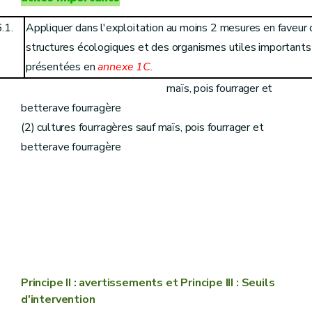
.1.
Appliquer dans l'exploitation au moins 2 mesures en faveur d
structures écologiques et des organismes utiles importants 
présentées en
annexe 1C.
(1) grandes cultures y compris
maïs, pois fourrager et
betterave fourragère
(2) cultures fourragères sauf maïs, pois fourrager et
betterave fourragère
Principe II : avertissements et Principe III : Seuils
d'intervention