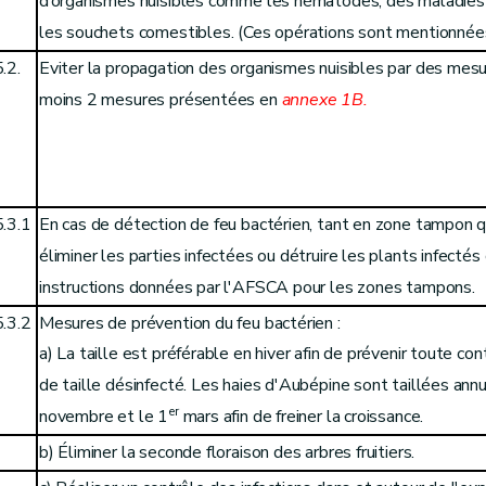
d’organismes nuisibles comme les nématodes, des maladies l
les souchets comestibles. (Ces opérations sont mentionnées
.2.
Eviter la propagation des organismes nuisibles par des mesu
moins 2 mesures présentées en
annexe 1B.
5.3.1
En cas de détection de feu bactérien, tant en zone tampon 
éliminer les parties infectées ou détruire les plants infect
instructions données par l'AFSCA pour les zones tampons.
5.3.2
Mesures de prévention du feu bactérien :
a) La taille est préférable en hiver afin de prévenir toute con
de taille désinfecté. Les haies d'Aubépine sont taillées ann
er
novembre et le 1
mars afin de freiner la croissance.
b) Éliminer la seconde floraison des arbres fruitiers.