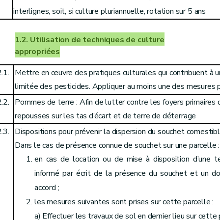
interlignes, soit, si culture pluriannuelle, rotation sur 5 ans
1.2. Utilisation de techniques de culture
appropriées
.1.
Mettre en œuvre des pratiques culturales qui contribuent à u
limitée des pesticides. Appliquer au moins une des mesures
.2.
Pommes de terre : Afin de lutter contre les foyers primaires d
repousses sur les tas d’écart et de terre de déterrage
.3.
Dispositions pour prévenir la dispersion du souchet comestibl
Dans le cas de présence connue de souchet sur une parcelle :
en cas de location ou de mise à disposition d’une te
informé par écrit de la présence du souchet et un 
accord ;
les mesures suivantes sont prises sur cette parcelle :
a) Effectuer les travaux de sol en dernier lieu sur cette 