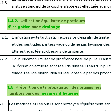
.1.3.
analyse standard de la couche arable est effectuée au moin
1.4.2.
Utilisation équilibrée de pratiques
d’irrigation
oude
drainage
.2.1.
L'’irrigation évite l’utilisation excessive d’eau afin de limite
et des pesticides par lessivage ou de ne pas favoriser des 
Elle est adaptée aux besoins de la plante.
.2.2.
Pour l’irrigation, utiliser de préférence l'eau de pluie. D’au
la législation actuelle sont l’eau de ruisseau, l’eau d’un puit
forage, l’eau de distribution ou l’eau obtenue par des procé
1.5.
Prévention de la propagation des organismes
nuisibles par des
mesures d’hygiène
.1.
Les machines et les outils sont nettoyés régulièrement afin 