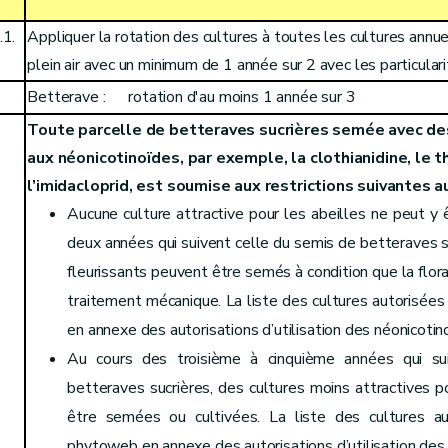
.1.
Appliquer la rotation des cultures à toutes les cultures annue
plein air avec un minimum de 1 année sur 2 avec les particulari
Betterave : rotation d'au moins 1 année sur 3
Toute parcelle de betteraves sucrières semée avec d
aux néonicotinoïdes, par exemple, la clothianidine, le
l’imidacloprid, est soumise aux restrictions suivantes au
Aucune culture attractive pour les abeilles ne peut y 
deux années qui suivent celle du semis de betteraves su
fleurissants peuvent être semés à condition que la flor
traitement mécanique. La liste des cultures autorisée
en annexe des autorisations d’utilisation des néonicotin
Au cours des troisième à cinquième années qui su
betteraves sucrières, des cultures moins attractives p
être semées ou cultivées. La liste des cultures au
phytoweb en annexe des autorisations d’utilisation des 