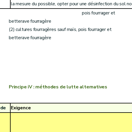
la mesure du possible, opter pour une désinfection du sol no
(1) grandes cultures y compris maïs,
pois fourrager et
betterave fourragère
(2) cultures fourragères sauf maïs, pois fourrager et
betterave fourragère
Principe iV : méthodes de lutte alternatives
ode
Exigence