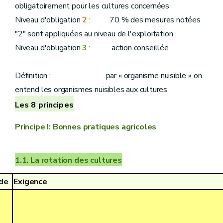
obligatoirement pour les cultures concernées
Niveau d'obligation
2
: 70 % des mesures notées
"2" sont appliquées au niveau de l'exploitation
Niveau d'obligation
3
: action conseillée
Définition : par « organisme nuisible » on
entend les organismes nuisibles aux cultures
Les 8 principes
Principe I: Bonnes pratiques agricoles
1.1. La rotation des cultures
de
Exigence