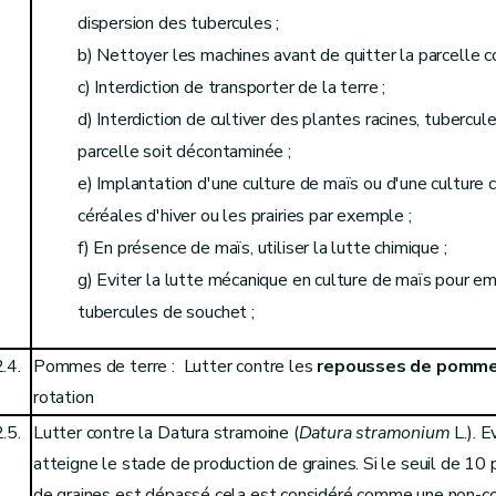
dispersion des tubercules ;
b) Nettoyer les machines avant de quitter la parcelle c
c) Interdiction de transporter de la terre ;
d) Interdiction de cultiver des plantes racines, tubercul
parcelle soit décontaminée ;
e) Implantation d'une culture de maïs ou d'une culture 
céréales d'hiver ou les prairies par exemple ;
f) En présence de maïs, utiliser la lutte chimique ;
g) Eviter la lutte mécanique en culture de maïs pour e
tubercules de souchet ;
.4.
Pommes de terre : Lutter contre les
repousses de pomme
rotation
.5.
Lutter contre la Datura stramoine (
Datura stramonium
L.). E
atteigne le stade de production de graines. Si le seuil de 10
de graines est dépassé cela est considéré comme une non-c