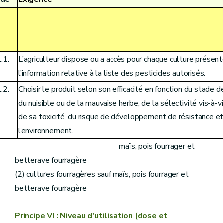
.1.
L’agriculteur dispose ou a accès pour chaque culture présent
l’information relative à la liste des pesticides autorisés.
.2.
Choisir le produit selon son efficacité en fonction du stade de
du nuisible ou de la mauvaise herbe, de la sélectivité vis-à-v
de sa toxicité, du risque de développement de résistance et
l’environnement.
(1) grandes cultures y compris
maïs, pois fourrager et
betterave fourragère
(2) cultures fourragères sauf maïs, pois fourrager et
betterave fourragère
Principe VI : Niveau d'utilisation (dose et