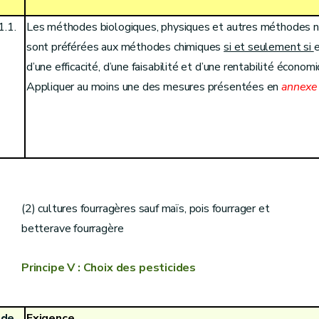
1.1.
Les méthodes biologiques, physiques et autres méthodes n
sont préférées aux méthodes chimiques
si et seulement si
e
d’une efficacité, d’une faisabilité et d’une rentabilité économ
Appliquer au moins une des mesures présentées en
annexe
(1) grandes cultures y compris maïs, pois fourrager et
betterave fourragère
(2) cultures fourragères sauf maïs, pois fourrager et
betterave fourragère
Principe V : Choix des pesticides
ode
Exigence