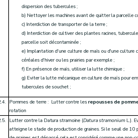
dispersion des tubercules ;
b) Nettoyer les machines avant de quitter la parcelle c
c) Interdiction de transporter de la terre ;
d) Interdiction de cultiver des plantes racines, tubercul
parcelle soit décontaminée ;
e) Implantation d'une culture de maïs ou d'une culture 
céréales d'hiver ou les prairies par exemple ;
f) En présence de maïs, utiliser la lutte chimique ;
g) Eviter la lutte mécanique en culture de maïs pour e
tubercules de souchet ;
.4.
Pommes de terre : Lutter contre les
repousses de pomme
rotation
.5.
Lutter contre la Datura stramoine (
Datura stramonium
L.). E
atteigne le stade de production de graines. Si le seuil de 10
de graines est dépassé cela est considéré comme une non-c