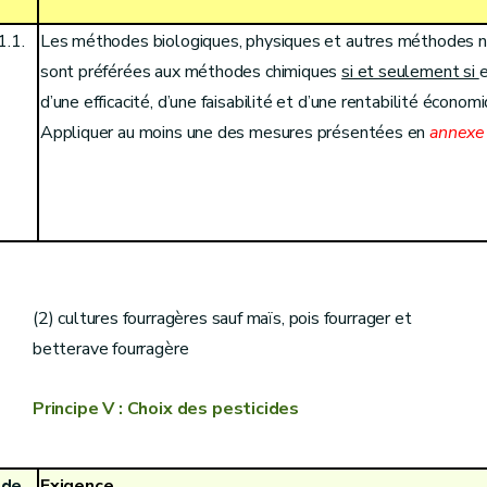
1.1.
Les méthodes biologiques, physiques et autres méthodes n
sont préférées aux méthodes chimiques
si et seulement si
e
d’une efficacité, d’une faisabilité et d’une rentabilité économ
Appliquer au moins une des mesures présentées en
annexe
(1) grandes cultures y compris maïs, pois fourrager et
betterave fourragère
(2) cultures fourragères sauf maïs, pois fourrager et
betterave fourragère
Principe V : Choix des pesticides
ode
Exigence