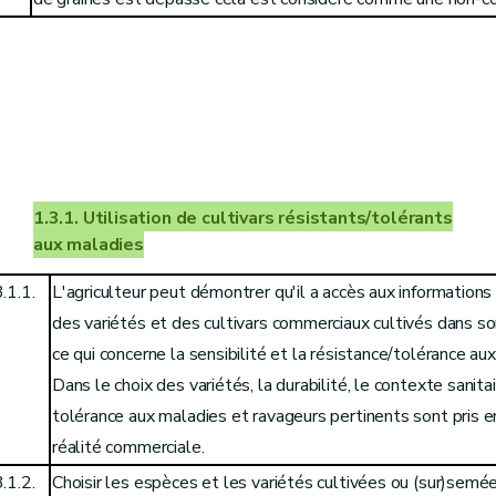
1.3.1. Utilisation de cultivars résistants/tolérants
aux maladies
.1.1.
L'agriculteur peut démontrer qu'il a accès aux informations 
des variétés et des cultivars commerciaux cultivés dans so
ce qui concerne la sensibilité et la résistance/tolérance au
Dans le choix des variétés, la durabilité, le contexte sanitai
tolérance aux maladies et ravageurs pertinents sont pris 
réalité commerciale.
.1.2.
Choisir les espèces et les variétés cultivées ou (sur)semé