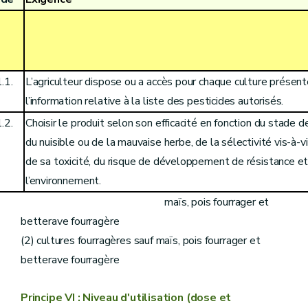
.1.
L’agriculteur dispose ou a accès pour chaque culture présent
l’information relative à la liste des pesticides autorisés.
.2.
Choisir le produit selon son efficacité en fonction du stade de
du nuisible ou de la mauvaise herbe, de la sélectivité vis-à-v
de sa toxicité, du risque de développement de résistance et
l’environnement.
(1) grandes cultures y compris
maïs, pois fourrager et
betterave fourragère
(2) cultures fourragères sauf maïs, pois fourrager et
betterave fourragère
Principe VI : Niveau d'utilisation (dose et