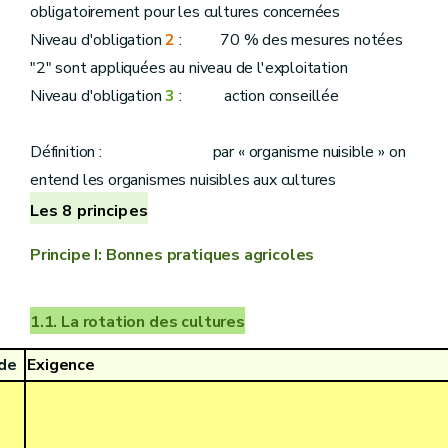
obligatoirement pour les cultures concernées
Niveau d'obligation
2
: 70 % des mesures notées
"2" sont appliquées au niveau de l'exploitation
Niveau d'obligation
3
: action conseillée
Définition : par « organisme nuisible » on
entend les organismes nuisibles aux cultures
Les 8 principes
Principe I: Bonnes pratiques agricoles
1.1. La rotation des cultures
de
Exigence