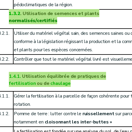
pédoclimatiques de la région.
1.3.2
.
Utilisation de semences et plants
normalisés/certifiés
.2.1.
Utiliser du matériel végétal sain, des semences saines ou 
conforme à la législation régissant la production et la co
et plants pour les espèces concernées.
.2.2.
Contrôler que tout le matériel végétal livré est visuelle
1.4.1.
Utilisation équilibrée de pratiques de
fertilisation
ou de
chaulage
.1.1.
Gérer la fertilisation à la parcelle de façon cohérente pour
rotation.
.1.2.
Pomme de terre :
lutter contre le
ruissellement
sur parc
notamment en
cloisonnant les inter-buttes »
La fertilisation est fondée sur une analyse du sol, de l’eau 