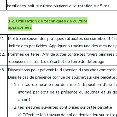
interlignes, soit, si culture pluriannuelle, rotation sur 5 ans
1.2. Utilisation de techniques de culture
appropriées
.1.
Mettre en œuvre des pratiques culturales qui contribuent à u
limitée des pesticides. Appliquer au moins une des mesures
.2.
Pommes de terre : Afin de lutter contre les foyers primaires d
repousses sur les tas d’écart et de terre de déterrage
.3.
Dispositions pour prévenir la dispersion du souchet comestibl
Dans le cas de présence connue de souchet sur une parcelle :
en cas de location ou de mise à disposition d’une te
informé par écrit de la présence du souchet et un 
accord ;
les mesures suivantes sont prises sur cette parcelle :
a) Effectuer les travaux de sol en dernier lieu sur cette 