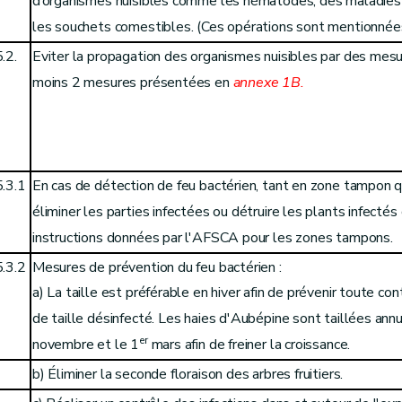
d’organismes nuisibles comme les nématodes, des maladies l
les souchets comestibles. (Ces opérations sont mentionnées
.2.
Eviter la propagation des organismes nuisibles par des mesu
moins 2 mesures présentées en
annexe 1B.
5.3.1
En cas de détection de feu bactérien, tant en zone tampon 
éliminer les parties infectées ou détruire les plants infect
instructions données par l'AFSCA pour les zones tampons.
5.3.2
Mesures de prévention du feu bactérien :
a) La taille est préférable en hiver afin de prévenir toute con
de taille désinfecté. Les haies d'Aubépine sont taillées ann
er
novembre et le 1
mars afin de freiner la croissance.
b) Éliminer la seconde floraison des arbres fruitiers.