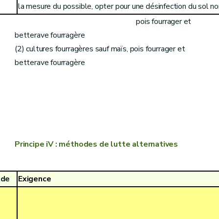
la mesure du possible, opter pour une désinfection du sol no
(1) grandes cultures y compris maïs,
pois fourrager et
betterave fourragère
(2) cultures fourragères sauf maïs, pois fourrager et
betterave fourragère
Principe iV : méthodes de lutte alternatives
ode
Exigence