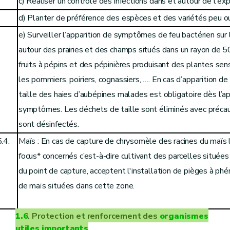
c) Réaliser un contrôle des infections dans et autour de l'exp
d) Planter de préférence des espèces et des variétés peu ou
e) Surveiller l’apparition de symptômes de feu bactérien sur
autour des prairies et des champs situés dans un rayon de 
fruits à pépins et des pépinières produisant des plantes sen
les pommiers, poiriers, cognassiers, …. En cas d’apparition 
taille des haies d’aubépines malades
est obligatoire dès l’a
symptômes. Les déchets de taille sont éliminés avec précauti
sont désinfectés.
.4.
Maïs : En cas de capture de chrysomèle des racines du maïs l
focus* concernés c’est-à-dire cultivant des parcelles située
du point de capture, acceptent l'installation de pièges à ph
de maïs situées dans cette zone.
1.6
. Protection et renforcement des
organismes
utiles
importants