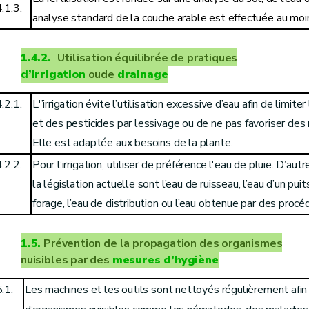
.1.3.
analyse standard de la couche arable est effectuée au moin
1.4.2.
Utilisation équilibrée de pratiques
d’irrigation
oude
drainage
.2.1.
L'’irrigation évite l’utilisation excessive d’eau afin de limite
et des pesticides par lessivage ou de ne pas favoriser des 
Elle est adaptée aux besoins de la plante.
.2.2.
Pour l’irrigation, utiliser de préférence l'eau de pluie. D’au
la législation actuelle sont l’eau de ruisseau, l’eau d’un puit
forage, l’eau de distribution ou l’eau obtenue par des procé
1.5.
Prévention de la propagation des organismes
nuisibles par des
mesures d’hygiène
.1.
Les machines et les outils sont nettoyés régulièrement afin 