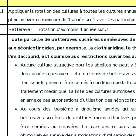
.1.
Appliquer la rotation des cultures à toutes les cultures annue
plein air avec un minimum de 1 année sur 2 avec les particulari
Betterave : rotation d'au moins 1 année sur 3
Toute parcelle de betteraves sucrières semée avec d
aux néonicotinoïdes, par exemple, la clothianidine, le
l’imidacloprid, est soumise aux restrictions suivantes au
Aucune culture attractive pour les abeilles ne peut y 
deux années qui suivent celle du semis de betteraves su
fleurissants peuvent être semés à condition que la flor
traitement mécanique. La liste des cultures autorisée
en annexe des autorisations d’utilisation des néonicotin
Au cours des troisième à cinquième années qui su
betteraves sucrières, des cultures moins attractives p
être semées ou cultivées. La liste des cultures au
phytoweb en annexe des autorisations d’utilisation des 