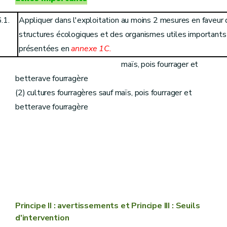
.1.
Appliquer dans l'exploitation au moins 2 mesures en faveur d
structures écologiques et des organismes utiles importants 
présentées en
annexe 1C.
(1) grandes cultures y compris
maïs, pois fourrager et
betterave fourragère
(2) cultures fourragères sauf maïs, pois fourrager et
betterave fourragère
Principe II : avertissements et Principe III : Seuils
d'intervention