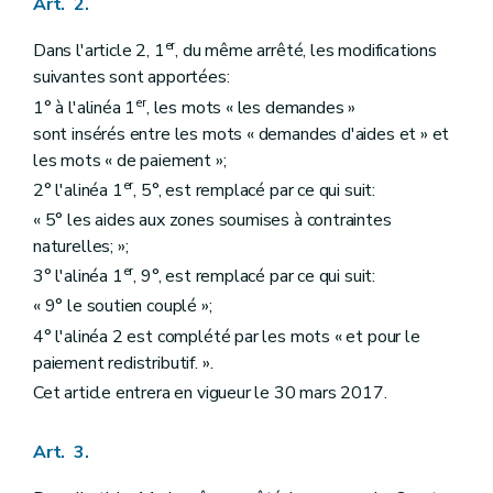
Art. 2.
er
Dans l'article 2, 1
, du même arrêté, les modifications
suivantes sont apportées:
er
1° à l'alinéa 1
, les mots « les demandes »
sont insérés entre les mots « demandes d'aides et » et
les mots « de paiement »;
er
2° l'alinéa 1
, 5°, est remplacé par ce qui suit:
« 5° les aides aux zones soumises à contraintes
naturelles; »;
er
3° l'alinéa 1
, 9°, est remplacé par ce qui suit:
« 9° le soutien couplé »;
4° l'alinéa 2 est complété par les mots « et pour le
paiement redistributif. ».
Cet article entrera en vigueur le 30 mars 2017.
Art. 3.