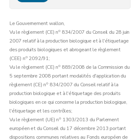
Art. 14
Art. 15
Art. 16
Art. 17
Le Gouvernement wallon,
Art. 18
o
Vu le règlement (CE) n
834/2007 du Conseil du 28 juin
Art. 19
Art. 20
2007 relatif à la production biologique et à l'étiquetage
Art. 21
des produits biologiques et abrogeant le règlement
Art. 22
Art. 23
o
(CEE) n
2092/91;
Art. 24
o
Vu le règlement (CE) n
889/2008 de la Commission du
Art. 25
Art. 26
5 septembre 2008 portant modalités d'application du
Art. 27
o
règlement (CE) n
834/2007 du Conseil relatif à la
Art. 28
Art. 29
production biologique et à l'étiquetage des produits
Art. 30
biologiques en ce qui concerne la production biologique,
Art. 31
Art. 32
l'étiquetage et les contrôles;
Chapitre V
Modifications de l'arrêté du Gouvernement wallon du 3 septembre 2015 relatif à l'octroi des aides à l'agriculture biologique et abrogeant l'arrêté du Gouvernement wallon du 3 avril 2014 relatif à l'octroi d'aides à l'agriculture biologique
o
Vu le règlement (UE) n
1303/2013 du Parlement
Art. 33
européen et du Conseil du 17 décembre 2013 portant
Art. 34
Art. 35
dispositions communes relatives au Fonds européen de