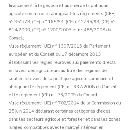
Art. 59
financement, à la gestion et au suivi de la politique
Art. 60
agricole commune et abrogeant les règlements (CEE)
Art. 61
Art. 62
o
o
o
n
352/78, (CE) n ° 165/94, (CE) n
2799/98, (CE) n
Art. 63
o
o
814/2000, (CE) n
1200/2005 et n
485/2008 du
Art. 64
Art. 65
Conseil;
Art. 66
o
Vu le règlement (UE) n
1307/2013 du Parlement
Art. 67
Art. 68
européen et du Conseil du 17 décembre 2013
Art. 69
établissant les règles relatives aux paiements directs
Art. 70
Art. 71
en faveur des agriculteurs au titre des régimes de
Art. 72
soutien relevant de la politique agricole commune et
Art. 73
Art. 74
abrogeant le règlement (CE) n ° 637/2008 du Conseil
Art. 75
et le règlement (CE) n ° 73/2009 du Conseil;
Art. 76
Chapitre VII
Modifications relatives à l'arrêté du Gouvernement wallon du 24 septembre 2015 relatif à l'octroi des aides aux zones soumises à des contraintes naturelles
o
Vu le règlement (UE) n
702/2014 de la Commission du
Art. 77
25 juin 2014 déclarant certaines catégories d'aides,
Art. 78
Chapitre VIII
Modification de l'arrêté du Gouvernement wallon du 17 décembre 2015 relatif à l'identification au système intégré de gestion et de contrôle, à l'attribution d'un numéro d'agriculteur, modifiant l'arrêté du Gouvernement wallon du 12 février 2015 exécutant le régime des paiements directs en faveur des agriculteurs et modifiant l'arrêté du Gouvernement wallon du 7 mai 2015 octroyant un soutien couplé aux agriculteurs pour les bovins femelles viandeux, les vaches mixtes, les vaches laitières et les brebis
dans les secteurs agricole et forestier et dans les zones
Art. 79
rurales, compatibles avec le marché intérieur, en
Art. 80