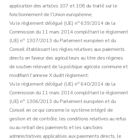
Chapitre IX
Modification de l'arrêté du Gouvernement wallon 28 janvier 2016 portant exécution du chapitre II du Titre IV du Code wallon de l'Agriculture relatif à la formation professionnelle dans l'agriculture
application des articles 107 et 108 du traité sur le
Art. 81
fonctionnement de l'Union européenne;
Art. 82
o
Art. 83
Vu le règlement délégué (UE) n
639/2014 de la
Art. 84
Commission du 11 mars 2014 complétant le règlement
Art. 85
o
(UE) n
Art. 86
1307/2013 du Parlement européen et du
Art. 87
Conseil établissant les règles relatives aux paiements
Art. 88
directs en faveur des agriculteurs au titre des régimes
Chapitre X
Modification de l'arrêté du Gouvernement wallon du 12 mai 2016 instituant un Comité de suivi de l'organisme payeur, précisant l'exercice des compétences de ce dernier en matière de contrainte, et habilitant le Ministre de l'Agriculture afin de déterminer la procédure de désignation et de suivi d'organismes délégués
Art. 89
de soutien relevant de la politique agricole commune et
Chapitre XI
Modification de l'arrêté du Gouvernement wallon du 21 juillet 2016 portant exécution du chapitre II du Titre IV du Code wallon de l'Agriculture relatif aux activités de formation permanente au sens des articles D.99, 2, 2°, et D. 104, alinéa 1
modifiant l'annexe X dudit règlement;
Art. 90
Art. 91
o
Vu le règlement délégué (UE) n
640/2014 de la
Chapitre XII
Dispositions transitoires et finales
Commission du 11 mars 2014 complétant le règlement
Art. 92
Art. 93
o
(UE) n
1306/2013 du Parlement européen et du
Art. 94
Conseil en ce qui concerne le système intégré de
gestion et de contrôle, les conditions relatives au refus
ou au retrait des paiements et les sanctions
administratives applicables aux paiements directs, le