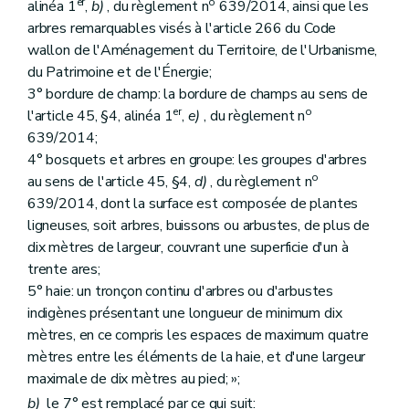
er
o
alinéa 1
,
b)
, du règlement n
639/2014, ainsi que les
arbres remarquables visés à l'article 266 du Code
wallon de l'Aménagement du Territoire, de l'Urbanisme,
du Patrimoine et de l'Énergie;
3° bordure de champ: la bordure de champs au sens de
er
o
l'article 45, §4, alinéa 1
,
e)
, du règlement n
639/2014;
4° bosquets et arbres en groupe: les groupes d'arbres
o
au sens de l'article 45, §4,
d)
, du règlement n
639/2014, dont la surface est composée de plantes
ligneuses, soit arbres, buissons ou arbustes, de plus de
dix mètres de largeur, couvrant une superficie d'un à
trente ares;
5° haie: un tronçon continu d'arbres ou d'arbustes
indigènes présentant une longueur de minimum dix
mètres, en ce compris les espaces de maximum quatre
mètres entre les éléments de la haie, et d'une largeur
maximale de dix mètres au pied; »;
b)
le 7° est remplacé par ce qui suit: