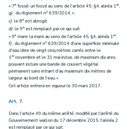
er
« 7° fossé: un fossé au sens de l'article 45, §4, alinéa 1
,
o
g)
, du règlement n
639/2014; »;
c)
le 8° est abrogé;
d)
le 9° est remplacé par ce qui suit:
er
« 9° mare: la mare au sens de l'article 45, §4, alinéa 1
,
o
f)
, du règlement n
639/2014 d'une superficie minimale
d'eau libre de vingt-cinq mètres carrés entre le
er
1
novembre et le 31 mai inclus, de maximum dix ares,
pouvant inclure une bande de couvert végétal
permanent sans intrant d'au maximum dix mètres de
largeur au bord de l'eau; ».
Cet article entrera en vigueur le 30 mars 2017.
Art. 7.
Dans l'article 49 du même arrêté, modifié par l'arrêté du
Gouvernement wallon du 17 décembre 2015, l'alinéa 2
est remplacé par ce qui suit: