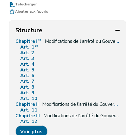
Télécharger
Ajouter aux favoris
Structure
er
Chapitre I
Modifications de l'arrêté du Gouvernement wallon du 12 février 2015 exécutant le régime des paiements directs en faveur des agriculteurs
er
Art. 1
Art. 2
Art. 3
Art. 4
Art. 5
Art. 6
Art. 7
Art. 8
Art. 9
Art. 10
Chapitre II
Modifications de l'arrêté du Gouvernement wallon du 7 mai 2015 octroyant un soutien couplé aux agriculteurs pour les bovins femelles viandeux, les vaches mixtes, les vaches laitières et les brebis
Art. 11
Chapitre III
Modifications de l'arrêté du Gouvernement wallon du 27 août 2015 fixant les règles relatives à la conditionnalité en matière agricole, abrogeant l'arrêté du Gouvernement wallon du 13 juin 2014 fixant les exigences et les normes de conditionnalité en matière agricole et modifiant l'arrêté du Gouvernement wallon du 12 février 2015 exécutant le régime des paiements directs en faveur des agriculteurs
Art. 12
Art. 13
Voir plus
Chapitre IV
Modifications de l'arrêté du Gouvernement wallon du 3 septembre 2015 relatif aux aides agro-environnementales et climatiques