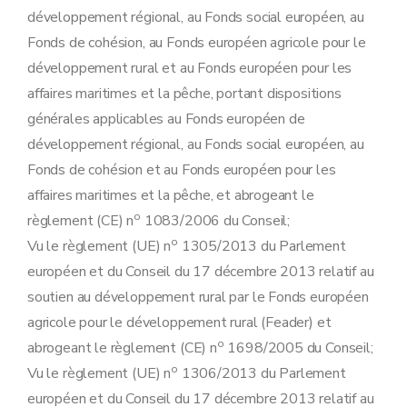
Art. 36
développement régional, au Fonds social européen, au
Art. 37
Art. 38
Fonds de cohésion, au Fonds européen agricole pour le
Art. 39
développement rural et au Fonds européen pour les
Art. 40
Art. 41
affaires maritimes et la pêche, portant dispositions
Art. 42
générales applicables au Fonds européen de
Art. 43
Chapitre VI
Modifications de l'arrêté du gouvernement wallon du 10 septembre 2015 relatif aux aides au développement et à l'investissement dans le secteur agricole
développement régional, au Fonds social européen, au
Art. 44
Fonds de cohésion et au Fonds européen pour les
Art. 45
Art. 46
affaires maritimes et la pêche, et abrogeant le
Art. 47
o
règlement (CE) n
1083/2006 du Conseil;
Art. 48
Art. 49
o
Vu le règlement (UE) n
1305/2013 du Parlement
Art. 50
européen et du Conseil du 17 décembre 2013 relatif au
Art. 51
Art. 52
soutien au développement rural par le Fonds européen
Art. 53
agricole pour le développement rural (Feader) et
Art. 54
Art. 55
o
abrogeant le règlement (CE) n
1698/2005 du Conseil;
Art. 56
o
Vu le règlement (UE) n
1306/2013 du Parlement
Art. 57
Art. 58
européen et du Conseil du 17 décembre 2013 relatif au