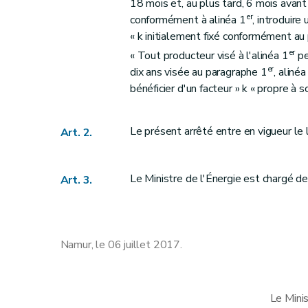
18 mois et, au plus tard, 6 mois avant l
er
conformément à alinéa 1
, introduire
« k initialement fixé conformément au
er
« Tout producteur visé à l'alinéa 1
pe
er
dix ans visée au paragraphe 1
, aliné
bénéficier d'un facteur » k « propre à so
Le présent arrêté entre en vigueur le
Art. 2.
Le Ministre de l'Énergie est chargé de
Art. 3.
Namur, le 06 juillet 2017.
Le Mini