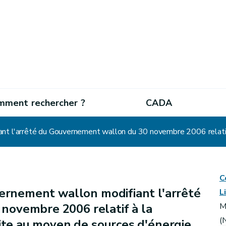
mment rechercher ?
CADA
C
ernement wallon modifiant l'arrêté
L
novembre 2006 relatif à la
M
(
uite au moyen de sources d'énergie