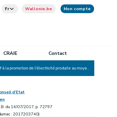
Fr
Wallonie.be
Mon compte
CRAIE
Contact
Arrêté du Gouvernement wallon modifiant l'arrêté du Gouvernement wallon du 30 novembre 2006 relatif à la promotion de l'électricité produite au moyen de sources d'énergie renouvelables ou de cogénération
onseil d’Etat
ien
.B. du 14/07/2017, p. 72797
Numac : 2017203740)