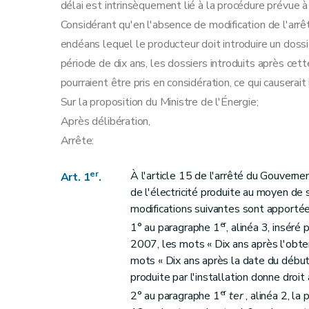
délai est intrinsèquement lié à la procédure prévue à 
Considérant qu'en l'absence de modification de l'arrê
endéans lequel le producteur doit introduire un dossie
période de dix ans, les dossiers introduits après cet
pourraient être pris en considération, ce qui causera
Sur la proposition du Ministre de l'Énergie;
Après délibération,
Arrête:
er
À l'article 15 de l'arrêté du Gouver
Art. 1
.
de l'électricité produite au moyen de
modifications suivantes sont apportée
er
1° au paragraphe 1
, alinéa 3, insér
2007, les mots « Dix ans après l'obten
mots « Dix ans après la date du début 
produite par l'installation donne droit à
er
2° au paragraphe 1
ter
, alinéa 2, la