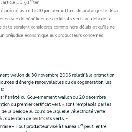
er
l'article 15, §1
ter;
té précité avant le 30 juin permettant de prolonger le délai
r en vue de bénéficier de certificats verts au-delà de la
te date seraient considérés comme hors délais et qu'ils ne
it un préjudice économique aux producteurs concernés;
nement wallon du 30 novembre 2006 relatif à la promotion
 sources d'énergie renouvelables ou de cogénération, les
s:
é par l'arrêté du Gouvernement wallon du 20 décembre
tion du premier certificat vert, » sont remplacés par les
de la période au cours de laquelle l'électricité verte
 l'obtention de certificats verts, »;
er
 phrase « Tout producteur visé à l'alinéa 1
peut, entre