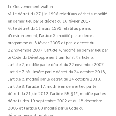
Art. 14
Chapitre VII
Modification de l'arrêté du Gouvernement wallon du 30 novembre 1995 relatif à la gestion des matières enlevées du lit et des berges des cours et plans d'eau du fait de travaux de dragage ou de curage
Le Gouvernement wallon,
Art. 15
Vu le décret du 27 juin 1996 relatif aux déchets, modifié
Chapitre VIII
Modifications de l'arrêté du Gouvernement wallon du 25 juillet 1996 établissant les règles de l'étude des incidences sur l'environnement et de l'enquête publique relatives au plan des centres d'enfouissement technique
Art. 16
en dernier lieu par le décret du 16 février 2017;
Art. 17
Vu le décret du 11 mars 1999 relatif au permis
Chapitre IX
Modifications de l'arrêté du Gouvernement wallon du 10 juillet 1997 établissant un catalogue des déchets
Art. 18
d'environnement, l'article 3, modifié par le décret-
Art. 19
programme du 3 février 2005 et par le décret du
Art. 20
Chapitre X
Modifications de l'arrêté du Gouvernement wallon du 5 novembre 1998 relatif aux règles d'indemnisation par la Région wallonne des dommages causés par des déchets
22 novembre 2007, l'article 4, modifié en dernier lieu par
Art. 21
le Code du Développement territorial, l'article 5,
Art. 22
Art. 23
l'article 7, modifié par le décret du 22 novembre 2007,
Chapitre XI
Modifications de l'arrêté du Gouvernement wallon du 25 mars 1999 relatif à l'élimination des polychlorobiphényles et des polychloroterphényles
l'article 7
bis
, inséré par le décret du 24 octobre 2013,
Art. 24
Art. 25
l'article 8, modifié par le décret du 24 octobre 2013,
Art. 26
l'article 9, l'article 17, modifié en dernier lieu par le
Chapitre XII
Modification de l'arrêté du Gouvernement wallon du 27 mai 1999 relatif à la mission de laboratoire de référence en matière d'eau, d'air et de déchets de l'Institut scientifique de Service public
er
décret du 21 juin 2012, l'article 55, §1
Art. 27
, modifié par les
Chapitre XIII
Abrogation de l'arrêté du Gouvernement wallon du 10 juin 1999 relatif à l'Office wallon des déchets
décrets des 19 septembre 2002 et du 18 décembre
Art. 28
2008 et l'article 83 modifié par le Code du
Chapitre XIV
Modifications de l'arrêté du Gouvernement wallon du 16 novembre 2000 portant exécution du décret du 6 mai 1999 relatif à l'établissement, au recouvrement et au contentieux en matière de taxes régionales wallonnes
Art. 29
développement territorial;