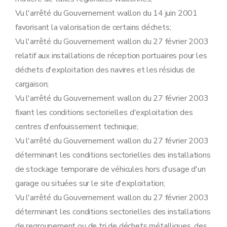
Art. 95
Art. 96
Vu l'arrêté du Gouvernement wallon du 14 juin 2001
Art. 97
favorisant la valorisation de certains déchets;
Chapitre XLIV
Disposition finale
Art. 98
Vu l'arrêté du Gouvernement wallon du 27 février 2003
relatif aux installations de réception portuaires pour les
déchets d'exploitation des navires et les résidus de
cargaison;
Vu l'arrêté du Gouvernement wallon du 27 février 2003
fixant les conditions sectorielles d'exploitation des
centres d'enfouissement technique;
Vu l'arrêté du Gouvernement wallon du 27 février 2003
déterminant les conditions sectorielles des installations
de stockage temporaire de véhicules hors d'usage d'un
garage ou situées sur le site d'exploitation;
Vu l'arrêté du Gouvernement wallon du 27 février 2003
déterminant les conditions sectorielles des installations
de regroupement ou de tri de déchets métalliques, des