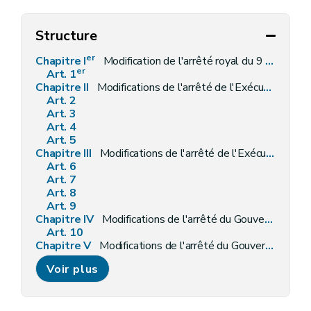
Structure
er
Chapitre I
Modification de l'arrêté royal du 9 février 1976 portant règlement général sur les déchets toxiques
er
Art. 1
Chapitre II
Modifications de l'arrêté de l'Exécutif régional wallon du 9 avril 1992 relatif aux déchets dangereux
Art. 2
Art. 3
Art. 4
Art. 5
Chapitre III
Modifications de l'arrêté de l'Exécutif régional wallon du 9 avril 1992 relatif aux huiles usagées
Art. 6
Art. 7
Art. 8
Art. 9
Chapitre IV
Modifications de l'arrêté du Gouvernement wallon du 21 octobre 1993 relatif aux déchets animaux
Art. 10
Chapitre V
Modifications de l'arrêté du Gouvernement wallon du 30 juin 1994 relatif aux déchets d'activités hospitalières et de soins de santé
Art. 11
Voir plus
Art. 12
Art. 13
Chapitre VI
Modification de l'arrêté du Gouvernement wallon du 7 juillet 1994 confiant une mission spécifique de prise de participation en vue de l'implantation d'un réseau de centres fixes de recyclage pour déchets inertes de la construction en Région wallonne à la SA SPAQuE