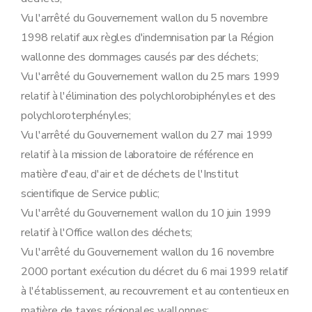
Chapitre XXXIX
Modifications de l'arrêté du Gouvernement wallon du 5 décembre 2008 déterminant les conditions intégrales relatives aux installations de regroupement ou de tri de déchets de classe B1
Vu l'arrêté du Gouvernement wallon du 5 novembre
Art. 77
Chapitre XL
Modifications de l'arrêté du Gouvernement wallon du 5 décembre 2008 déterminant les conditions sectorielles relatives aux installations de regroupement ou de tri de déchets de classe B1
1998 relatif aux règles d'indemnisation par la Région
Art. 78
wallonne des dommages causés par des déchets;
Chapitre XLI
Modifications de l'arrêté du Gouvernement wallon du 23 septembre 2010 instaurant une obligation de reprise de certains déchets
Art. 79
Vu l'arrêté du Gouvernement wallon du 25 mars 1999
Art. 80
relatif à l'élimination des polychlorobiphényles et des
Art. 81
polychloroterphényles;
Art. 82
Art. 83
Vu l'arrêté du Gouvernement wallon du 27 mai 1999
Art. 84
relatif à la mission de laboratoire de référence en
Chapitre XLII
Modifications de l'arrêté du Gouvernement wallon du 3 avril 2014 relatif à l'agrément et à l'octroi de subventions aux associations sans but lucratif et aux sociétés à finalité sociale actives dans le secteur de la réutilisation et de la préparation en vue de la réutilisation
Art. 85
matière d'eau, d'air et de déchets de l'Institut
Art. 86
scientifique de Service public;
Art. 87
Art. 88
Vu l'arrêté du Gouvernement wallon du 10 juin 1999
Art. 89
relatif à l'Office wallon des déchets;
Art. 90
Art. 91
Vu l'arrêté du Gouvernement wallon du 16 novembre
Art. 92
2000 portant exécution du décret du 6 mai 1999 relatif
Art. 93
Chapitre XLIII
Modifications de l'arrêté du Gouvernement wallon du 24 avril 2014 déterminant les conditions sectorielles relatives aux installations de biométhanisation visées par la rubrique 90.23.15 et modifiant l'arrêté du Gouvernement wallon du 4 juillet 2002 relatif à la procédure et à diverses mesures d'exécution du décret du 11 mars 1999 relatif au permis d'environnement
à l'établissement, au recouvrement et au contentieux en
Art. 94
matière de taxes régionales wallonnes;