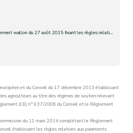
ernement wallon du 13 juin 2014 fixant les exigences et les normes de conditionnalité en matière agricole et modifiant l'arrêté du Gouvernement wallon du 12 février 2015 exécutant le régime des paiements directs en faveur des agriculteurs
uropéen et du Conseil du 17 décembre 2013 établissant
des agriculteurs au titre des régimes de soutien relevant
o
èglement (CE) n
637/2008 du Conseil et le Règlement
ommission du 11 mars 2014 complétant le Règlement
eil établissant les règles relatives aux paiements