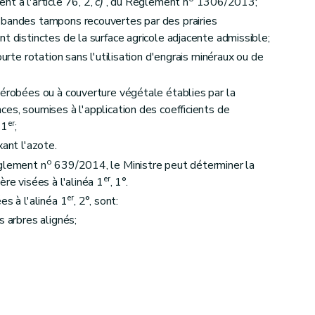
t à l'article 76, 2,
c)
, du Règlement n
1306/2013;
 bandes tampons recouvertes par des prairies
t distinctes de la surface agricole adjacente admissible;
ourte rotation sans l'utilisation d'engrais minéraux ou de
dérobées ou à couverture végétale établies par la
es, soumises à l'application des coefficients de
er
 1
;
xant l'azote.
o
èglement n
639/2014, le Ministre peut déterminer la
er
ère visées à l'alinéa 1
, 1°.
er
es à l'alinéa 1
, 2°, sont:
s arbres alignés;