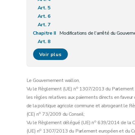
Art. 5
Art. 6
Art. 7
Chapitre II
Modifications de l'arrêté du Gouvernement wallon du 27 août 2015 fixant les règles relatives à la conditionnalité en matière agricole, abrogeant l'arrêté du Gouv
Art. 8
Chapitre III
Dispositions finales
Voir plus
Art. 9
Art. 10
Le Gouvernement wallon,
o
Vu le Règlement (UE) n
1307/2013 du Parlement e
les règles relatives aux paiements directs en faveur 
de la politique agricole commune et abrogeant le R
o
(CE) n
73/2009 du Conseil;
o
Vu le Règlement délégué (UE) n
639/2014 de la C
o
(UE) n
1307/2013 du Parlement européen et du Cons