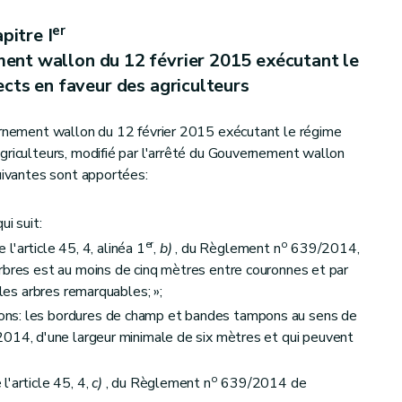
er
pitre I
ment wallon du 12 février 2015 exécutant le
cts en faveur des agriculteurs
vernement wallon du 12 février 2015 exécutant le régime
griculteurs, modifié par l'arrêté du Gouvernement wallon
suivantes sont apportées:
i suit:
er
o
e l'article 45, 4, alinéa 1
,
b)
, du Règlement n
639/2014,
rbres est au moins de cinq mètres entre couronnes et par
 les arbres remarquables; »;
ns: les bordures de champ et bandes tampons au sens de
14, d'une largeur minimale de six mètres et qui peuvent
o
'article 45, 4,
c)
, du Règlement n
639/2014 de