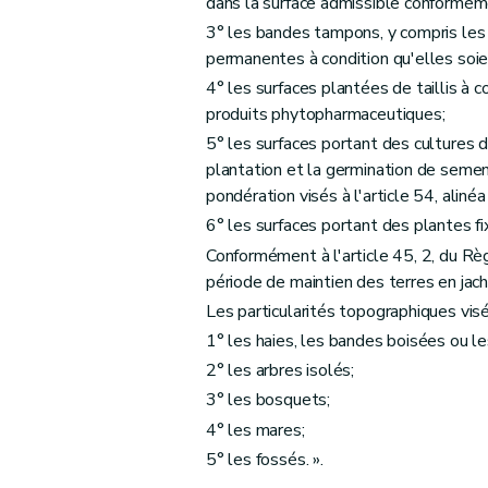
dans la surface admissible conformémen
3° les bandes tampons, y compris les
permanentes à condition qu'elles soien
4° les surfaces plantées de taillis à c
produits phytopharmaceutiques;
5° les surfaces portant des cultures 
plantation et la germination de semenc
pondération visés à l'article 54, alinéa
6° les surfaces portant des plantes fi
Conformément à l'article 45, 2, du R
période de maintien des terres en jach
Les particularités topographiques visé
1° les haies, les bandes boisées ou le
2° les arbres isolés;
3° les bosquets;
4° les mares;
5° les fossés. ».