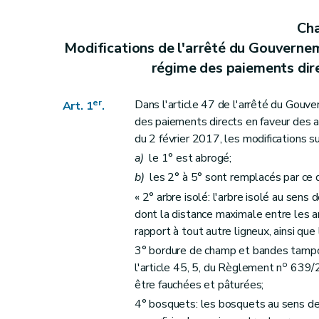
Cha
Modifications de l'arrêté du Gouverne
régime des paiements dire
er
Dans l'article 47 de l'arrêté du Gou
Art. 1
.
des paiements directs en faveur des a
du 2 février 2017, les modifications 
a)
le 1° est abrogé;
b)
les 2° à 5° sont remplacés par ce qu
« 2° arbre isolé: l'arbre isolé au sens d
dont la distance maximale entre les a
rapport à tout autre ligneux, ainsi que
3° bordure de champ et bandes tampo
o
l'article 45, 5, du Règlement n
639/20
être fauchées et pâturées;
4° bosquets: les bosquets au sens de l