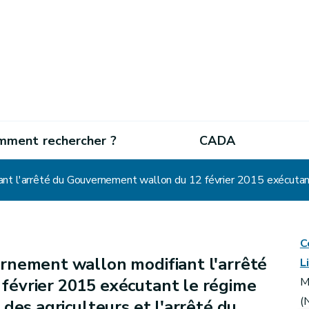
mment rechercher ?
CADA
C
rnement wallon modifiant l'arrêté
L
évrier 2015 exécutant le régime
M
(
des agriculteurs et l'arrêté du