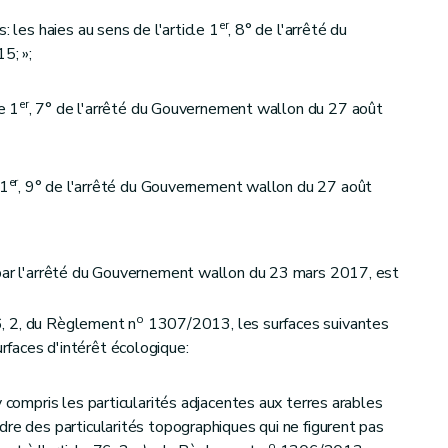
er
: les haies au sens de l'article 1
, 8° de l'arrêté du
5; »;
er
e 1
, 7° de l'arrêté du Gouvernement wallon du 27 août
er
 1
, 9° de l'arrêté du Gouvernement wallon du 27 août
 par l'arrêté du Gouvernement wallon du 23 mars 2017, est
o
46, 2, du Règlement n
1307/2013, les surfaces suivantes
faces d'intérêt écologique:
y compris les particularités adjacentes aux terres arables
dre des particularités topographiques qui ne figurent pas
o