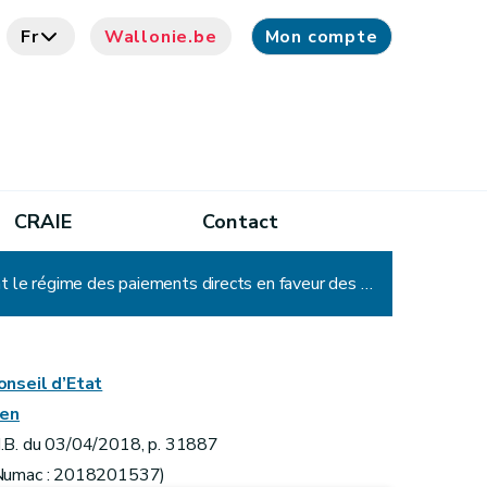
Fr
Wallonie.be
Mon compte
CRAIE
Contact
Arrêté du Gouvernement wallon modifiant l'arrêté du Gouvernement wallon du 12 février 2015 exécutant le régime des paiements directs en faveur des agriculteurs et l'arrêté du Gouvernement wallon du 27 août 2015 fixant les règles relatives à la conditionnalité en matière agricole, abrogeant l'arrêté du Gouvernement wallon du 13 juin 2014 fixant les exigences et les normes de conditionnalité en matière agricole et modifiant l'arrêté du Gouvernement wallon du 12 février 2015 exécutant le régime des paiements directs en faveur des agriculteurs
onseil d’Etat
ien
.B. du 03/04/2018, p. 31887
Numac : 2018201537)