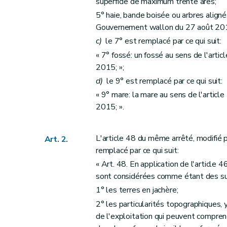
superficie de maximum trente ares;
5° haie, bande boisée ou arbres alignés
Gouvernement wallon du 27 août 201
c)
le 7° est remplacé par ce qui suit:
« 7° fossé: un fossé au sens de l'articl
2015; »;
d)
le 9° est remplacé par ce qui suit:
« 9° mare: la mare au sens de l'article
2015; ».
L'article 48 du même arrêté, modifié
Art. 2.
remplacé par ce qui suit:
« Art. 48. En application de l'article 
sont considérées comme étant des sur
1° les terres en jachère;
2° les particularités topographiques, 
de l'exploitation qui peuvent compren