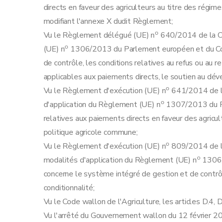
directs en faveur des agriculteurs au titre des régim
modifiant l'annexe X dudit Règlement;
o
Vu le Règlement délégué (UE) n
640/2014 de la C
o
(UE) n
1306/2013 du Parlement européen et du Cons
de contrôle, les conditions relatives au refus ou au 
applicables aux paiements directs, le soutien au déve
o
Vu le Règlement d'exécution (UE) n
641/2014 de la
o
d'application du Règlement (UE) n
1307/2013 du Pa
relatives aux paiements directs en faveur des agricul
politique agricole commune;
o
Vu le Règlement d'exécution (UE) n
809/2014 de la
o
modalités d'application du Règlement (UE) n
1306/
concerne le système intégré de gestion et de contrô
conditionnalité;
Vu le Code wallon de l'Agriculture, les articles D.4
Vu l'arrêté du Gouvernement wallon du 12 février 2