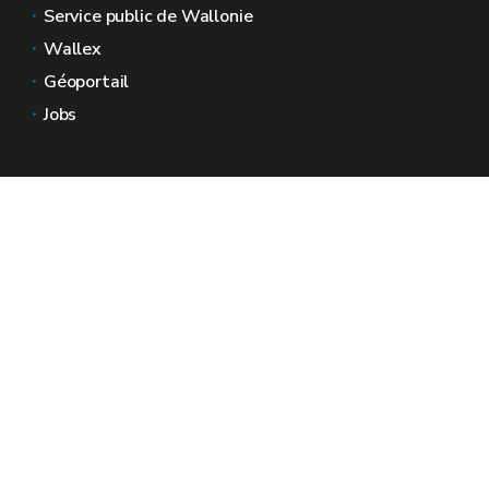
Service public de Wallonie
Wallex
Géoportail
Jobs
Nous contacter
Espaces Wallonie
Presse
Introduire une plainte au SPW
Signaler une irrégularité