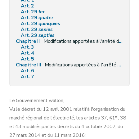
Art. 1
Art. 2
Art. 29
ter
Art. 29
quater
Art. 29
quinquies
Art. 29
sexies
Art. 29
septies
Chapitre II
Modifications apportées à l'arrêté du Gouvernement wallon du 30 novembre 2006 relatif à la promotion de l'électricité produite au moyen de sources d'énergie renouvelables ou de cogénération
Art. 3
Art. 4
Art. 5
Chapitre III
Modifications apportées à l'arrêté du Gouvernement wallon du 23 décembre 2010 relatif aux certificats et labels de garantie d'origine pour les gaz issus de renouvelables
Art. 6
Art. 7
Le Gouvernement wallon,
Vu le décret du 12 avril 2001 relatif à l'organisation du
er
marché régional de l'électricité, les articles 37, §1
, 38
et 43 modifiés par les décrets du 4 octobre 2007, du
27 mars 2014 et du 11 mars 2016;