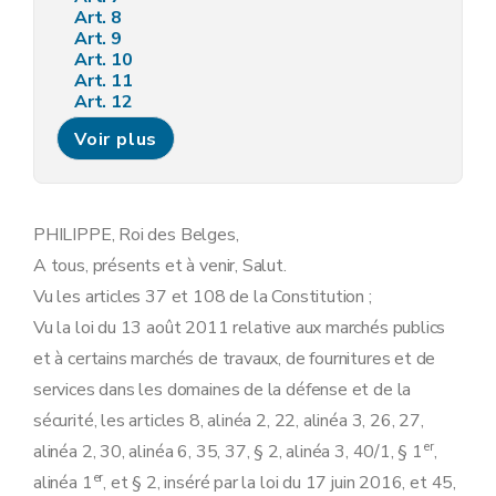
Art. 8
Art. 9
Art. 10
Art. 11
Art. 12
Art. 13
Voir plus
Art. 14
Chapitre 4
Modification de l'arrêté royal du 3 avril 2013 relatif à l'intervention du Conseil des ministres, aux délégations de pouvoir et aux habilitations en matière de passation et d'exécution des marchés publics, des concours de projets et des concessions de travaux publics au niveau fédéral
Art. 15
Art. 16
Art. 17
PHILIPPE, Roi des Belges,
Art. 18
A tous, présents et à venir, Salut.
Art. 19
Art. 20
Vu les articles 37 et 108 de la Constitution ;
Art. 21
Vu la loi du 13 août 2011 relative aux marchés publics
Art. 22
Art. 23
et à certains marchés de travaux, de fournitures et de
Art. 24
services dans les domaines de la défense et de la
Art. 25
Chapitre 5
Modification de l'arrêté royal du 13 juillet 2014 relatif aux exigences d'efficacité énergétique dans le cadre de certains marchés publics portant sur l'acquisition de produits, de services et de bâtiments
sécurité, les articles 8, alinéa 2, 22, alinéa 3, 26, 27,
Art. 26
er
alinéa 2, 30, alinéa 6, 35, 37, § 2, alinéa 3, 40/1, § 1
,
Art. 27
Art. 28
er
alinéa 1
, et § 2, inséré par la loi du 17 juin 2016, et 45,