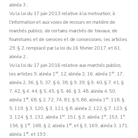
Art. 29
alinéa 3 ;
Art. 30
Chapitre 6
Modification de l'arrêté royal du 18 avril 2017 relatif à la passation des marchés publics dans les secteurs classiques
Vu la loi du 17 juin 2013 relative à la motivation, à
Art. 31
l'information et aux voies de recours en matière de
Art. 32
marchés publics, de certains marchés de travaux, de
Art. 33
Art. 34
fournitures et de services et de concessions, les articles
Art. 35
29, § 2, remplacé par la loi du 16 février 2017, et 61,
Art. 36
Art. 37
alinéa 2 ;
Art. 38
Vu la loi du 17 juin 2016 relative aux marchés publics,
Art. 39
Art. 40
er
er
les articles 9, alinéa 1
, 12, alinéa 2, 16, alinéa 1
, 17,
Art. 41
alinéa 2, 36, § 5, 37, § 6, 38, § 9, 39, § 9, 40, § 7, 41, §
Art. 42
Art. 43
7, 42, § 4, 44, § 5, 45, § 5, 46, § 3, 48, alinéa 4, 50,
Art. 44
er
er
alinéa 1
, 68, § 2, 72, 74, 81, § 5, 86, alinéa 1
, 118, §
Art. 45
Chapitre 7
Modification de l'arrêté royal du 18 juin 2017
5, 119, § 3, 120, § 3, 121, § 8, alinéa 2, 122, § 7, 123, §
Art. 46
er
er
3, 124, § 3, 132, alinéa 1
, 151, § 3, alinéa 1
, 153, 1°,
Art. 47
Art. 48
er
er
156, § 1
, 168, § 2, alinéa 1
, et § 3, 169, alinéa 3, 171,
Art. 49
er
alinéa 1
, et 193 ;
Art. 50