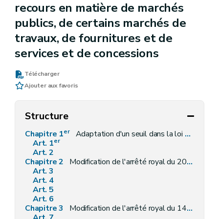
recours en matière de marchés
publics, de certains marchés de
travaux, de fournitures et de
services et de concessions
Télécharger
Ajouter aux favoris
Structure
er
Chapitre 1
Adaptation d'un seuil dans la loi du 17 juin 2013 relative à la motivation, à l'information et aux voies de recours en matière de marchés publics, de certains marchés de travaux, de fournitures et de services et de concessions
er
Art. 1
Art. 2
Chapitre 2
Modification de l'arrêté royal du 20 décembre 2010 relatif à la promotion de véhicules de transport routier propres et économes en énergie dans le cadre des marchés publics
Art. 3
Art. 4
Art. 5
Art. 6
Chapitre 3
Modification de l'arrêté royal du 14 janvier 2013 établissant les règles générales d'exécution des marchés publics
Art. 7