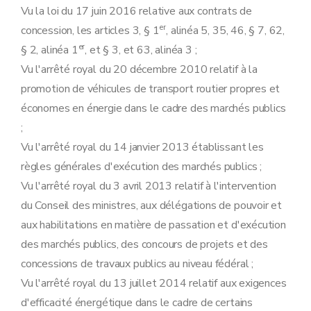
Art. 51
Vu la loi du 17 juin 2016 relative aux contrats de
Art. 52
er
concession, les articles 3, § 1
, alinéa 5, 35, 46, § 7, 62,
Art. 53
Art. 54
er
§ 2, alinéa 1
, et § 3, et 63, alinéa 3 ;
Art. 55
Vu l'arrêté royal du 20 décembre 2010 relatif à la
Art. 123/1
Art. 56
promotion de véhicules de transport routier propres et
Chapitre 8
Modification de l'arrêté royal du 25 juin 2017 relatif à la passation et aux règles générales d'exécution des contrats de concession
économes en énergie dans le cadre des marchés publics
Art. 57
;
Art. 58
Art. 59
Vu l'arrêté royal du 14 janvier 2013 établissant les
Art. 60
règles générales d'exécution des marchés publics ;
Chapitre 9
Entrée en vigueur et disposition finale
Art. 61
Vu l'arrêté royal du 3 avril 2013 relatif à l'intervention
Art. 62
du Conseil des ministres, aux délégations de pouvoir et
aux habilitations en matière de passation et d'exécution
des marchés publics, des concours de projets et des
concessions de travaux publics au niveau fédéral ;
Vu l'arrêté royal du 13 juillet 2014 relatif aux exigences
d'efficacité énergétique dans le cadre de certains