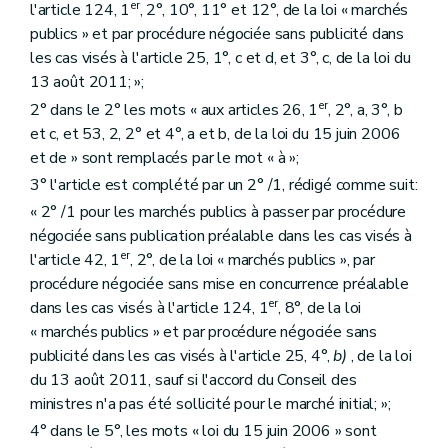
er
l'article 124, 1
, 2°, 10°, 11° et 12°, de la loi « marchés
publics » et par procédure négociée sans publicité dans
les cas visés à l'article 25, 1°, c et d, et 3°, c, de la loi du
13 août 2011; »;
er
2° dans le 2° les mots « aux articles 26, 1
, 2°, a, 3°, b
et c, et 53, 2, 2° et 4°, a et b, de la loi du 15 juin 2006
et de » sont remplacés par le mot « à »;
3° l'article est complété par un 2° /1, rédigé comme suit:
« 2° /1 pour les marchés publics à passer par procédure
négociée sans publication préalable dans les cas visés à
er
l'article 42, 1
, 2°, de la loi « marchés publics », par
procédure négociée sans mise en concurrence préalable
er
dans les cas visés à l'article 124, 1
, 8°, de la loi
« marchés publics » et par procédure négociée sans
publicité dans les cas visés à l'article 25, 4°,
b)
, de la loi
du 13 août 2011, sauf si l'accord du Conseil des
ministres n'a pas été sollicité pour le marché initial; »;
4° dans le 5°, les mots « loi du 15 juin 2006 » sont