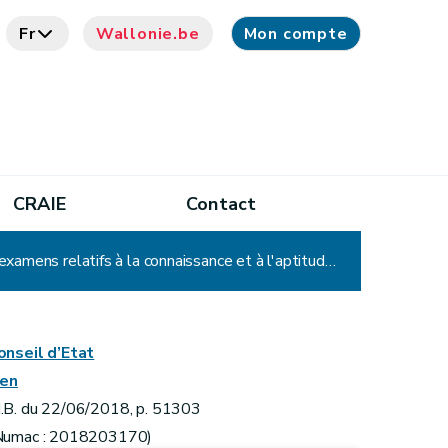
Fr
Wallonie.be
Mon compte
CRAIE
Contact
Arrêté du Gouvernement wallon modifiant divers arrêtés portant sur l'enseignement à la conduite et les examens relatifs à la connaissance et à l'aptitude qui sont nécessaires pour conduire des véhicules
onseil d’Etat
ien
.B. du 22/06/2018, p. 51303
Numac : 2018203170)