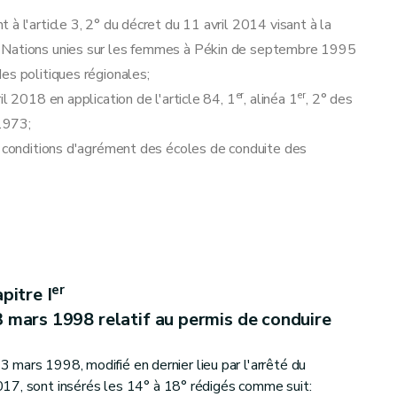
à l'article 3, 2° du décret du 11 avril 2014 visant à la
s Nations unies sur les femmes à Pékin de septembre 1995
itude professionnelle et à la formation continue des conducteurs de véhicules des catégories C1, C1+E, C, C+E, D1, D1+E, D, D+E
es politiques régionales;
er
er
l 2018 en application de l'article 84, 1
, alinéa 1
, 2° des
 1973;
x conditions d'agrément des écoles de conduite des
 23 mars 1998 relatif au permis de conduire et l'arrêté royal du 10 juillet 2006 relatif au permis de conduire pour les véhicules de catégorie B
er
pitre I
3 mars 1998 relatif au permis de conduire
atif aux conditions d'agrément des écoles de conduite des véhicules à moteur
3 mars 1998, modifié en dernier lieu par l'arrêté du
17, sont insérés les 14° à 18° rédigés comme suit: