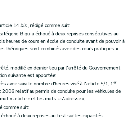
article 14
bis
, rédigé comme suit:
catégorie B qui a échoué à deux reprises consécutives au
ois heures de cours en école de conduite avant de pouvoir à
rs théoriques sont combinés avec des cours pratiques. ».
rêté, modifié en dernier lieu par l'arrêté du Gouvernement
tion suivante est apportée:
er
ès avoir suivi le nombre d'heures visé à l'article 5/1, 1
,
et 2006 relatif au permis de conduire pour les véhicules de
 mot « article » et les mots « s'adresse »;
gé comme suit:
a échoué à deux reprises au test sur les capacités