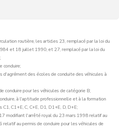
culation routière, les articles 23, remplacé par la loi du
1984 et 18 juillet 1990, et 27, remplacé par la loi du
;
e conduire;
ons d'agrément des écoles de conduite des véhicules à
 de conduire pour les véhicules de catégorie B;
2006 relatif au permis de conduire pour les véhicules de catégorie B
onduire, à l'aptitude professionnelle et à la formation
es C1, C1+E, C, C+E, D1, D1+E, D, D+E;
7 modifiant l'arrêté royal du 23 mars 1998 relatif au
6 relatif au permis de conduire pour les véhicules de