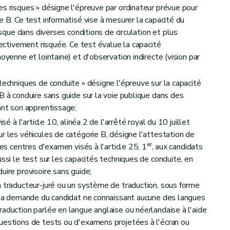
es risques » désigne l'épreuve par ordinateur prévue pour
e B. Ce test informatisé vise à mesurer la capacité du
risque dans diverses conditions de circulation et plus
ffectivement risquée. Ce test évalue la capacité
oyenne et lointaine) et d'observation indirecte (vision par
techniques de conduite » désigne l'épreuve sur la capacité
B à conduire sans guide sur la voie publique dans des
ant son apprentissage;
sé à l'article 10, alinéa 2 de l'arrêté royal du 10 juillet
r les véhicules de catégorie B, désigne l'attestation de
er
les centres d'examen visés à l'article 25, 1
, aux candidats
ussi le test sur les capacités techniques de conduite, en
uire provisoire sans guide;
n traducteur-juré ou un système de traduction, sous forme
à la demande du candidat ne connaissant aucune des langues
raduction parlée en langue anglaise ou néerlandaise à l'aide
uestions de tests ou d'examens projetées à l'écran ou