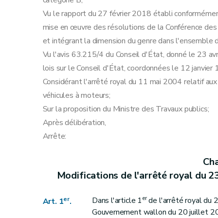
catégorie B;
Art. 22
Vu le rapport du 27 février 2018 établi conformément 
Art. 23
mise en œuvre des résolutions de la Conférence de
Chapitre III
Modifications de l'arrêté royal du 4 mai 2007 relatif au permis de conduire, à l'apt
et intégrant la dimension du genre dans l'ensemble d
Art. 24
Vu l'avis 63.215/4 du Conseil d'État, donné le 23 avri
Art. 25
lois sur le Conseil d'État, coordonnées le 12 janvier
Art. 26
Considérant l'arrêté royal du 11 mai 2004 relatif au
Art. 27
véhicules à moteurs;
Art. 28
Sur la proposition du Ministre des Travaux publics;
Art. 29
Après délibération,
Chapitre IV
Modifications de l'arrêté du Gouvernement wallon du 20 juillet 2017 modifiant l'arrêté royal du
Arrête:
Art. 30
Art. 31
Cha
Art. 32
Modifications de l'arrêté royal du 2
Chapitre V
Modifications de l'arrêté royal du 11 mai 2004 rel
Art. 33
er
er
Dans l'article 1
de l'arrêté royal du 2
Art. 1
.
Chapitre VI
Dispositions finales
Gouvernement wallon du 20 juillet 20