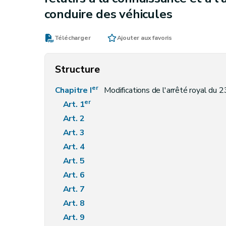
conduire des véhicules
Télécharger
Ajouter aux favoris
Structure
er
Chapitre I
Modifications de l'arrêté royal du 
er
Art. 1
Art. 2
Art. 3
Art. 4
Art. 5
Art. 6
Art. 7
Art. 8
Art. 9