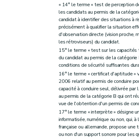
Art. 34
« 14° le terme « test de perception d
Art. 35
les candidats au permis de la catégori
candidat à identifier des situations à 
précisément à qualifier la situation e
d'observation directe (vision proche, m
les rétroviseurs) du candidat.
15° le terme « test sur les capacités 
du candidat au permis de la catégorie 
conditions de sécurité suffisantes dur
16° le terme « certificat d'aptitude » vi
2006 relatif au permis de conduire pou
capacité à conduire seul, délivrée par 
au permis de la catégorie B qui ont ré
vue de l'obtention d'un permis de cond
17° le terme « interprète » désigne u
informatisée, numérique ou non, qui, 
française ou allemande, propose une t
ou non d'un support sonore pour les q