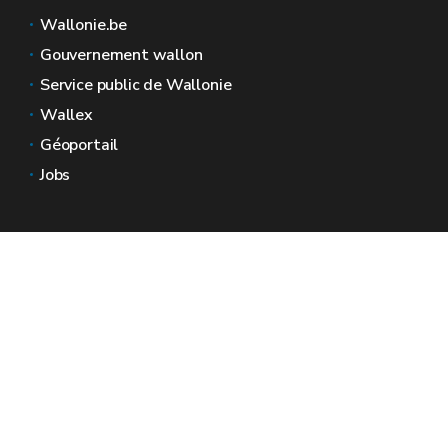
Wallonie.be
Gouvernement wallon
Service public de Wallonie
Wallex
Géoportail
Jobs
Nous contacter
Espaces Wallonie
Presse
Introduire une plainte au SPW