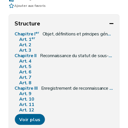
Ajouter aux favoris
Structure
er
Chapitre I
Objet, définitions et principes généraux
er
Art. 1
Art. 2
Art. 3
Chapitre II
Reconnaissance du statut de sous-produit
Art. 4
Art. 5
Art. 6
Art. 7
Art. 8
Chapitre III
Enregistrement de reconnaissance du statut de sous-produit
Art. 9
Art. 10
Art. 11
Art. 12
Art. 13
Voir plus
Chapitre IV
Modification, suspension ou retrait de la reconnaissance et de l'enregistrement du statut de sous-produit
Art. 14