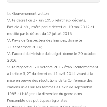
Art. 15
Art. 16
Art. 17
Le Gouvernement wallon,
Chapitre V
Recours
Vu le décret du 27 juin 1996 relatif aux déchets,
Art. 18
Chapitre VI
Reconnaissance d'une décision de statut de sous-produit
l'article 4
bis
, inséré par le décret du 10 mai 2012 et
Art. 19
modifié par le décret du 17 juillet 2018;
Chapitre VII
Dispositions transitoire et finale
Art. 20
Vu l'avis de l'inspecteur des finances, donné le
Annexe
21 septembre 2016;
Vu l'accord du Ministre du budget, donné le 20 octobre
2016;
Vu le rapport du 20 octobre 2016 établi conformément
à l'article 3, 2° du décret du 11 avril 2014 visant à la
mise en œuvre des résolutions de la Conférence des
Nations unies sur les femmes à Pékin de septembre
1995 et intégrant la dimension du genre dans
l'ensemble des politiques régionales;