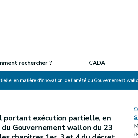
mment rechercher ?
CADA
C
l portant exécution partielle, en
S
êté du Gouvernement wallon du 23
M
(
es chapitres 1er, 3 et 4 du décret