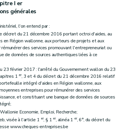
itre I er
ions générales
istériel, l'on entend par :
e décret du 21 décembre 2016 portant octroi d'aides, au
es en Région wallonne, aux porteurs de projets et aux
 rémunérer des services promouvant l'entrepreneuriat ou
que de données de sources authentiques liées à ce
u 23 février 2017 : l'arrêté du Gouvernement wallon du 23
er
hapitres 1
, 3 et 4 du décret du 21 décembre 2016 relatif
portefeuille intégré d'aides en Région wallonne, aux
t moyennes entreprises pour rémunérer des services
roissance, et constituant une banque de données de sources
tégré;
 Wallonie Economie, Emploi, Recherche;
er
er
er
b, visée à l'article 1
, § 1
, alinéa 1
, 6°, du décret du
resse www.cheques-entreprises.be