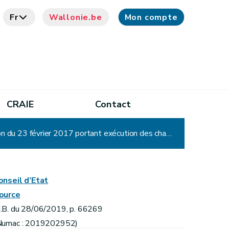
Fr
Wallonie.be
Mon compte
CRAIE
Contact
Arrêté ministériel portant exécution partielle, en matière d'innovation, de l'arrêté du Gouvernement wallon du 23 février 2017 portant exécution des chapitres 1er, 3 et 4 du décret du 21 décembre 2016 portant octroi d'aides, au moyen d'un portefeuille intégré d'aides en Région wallonne, aux porteurs de projets et aux petites et moyennes entreprises pour rémunérer des services promouvant l'entrepreneuriat ou la croissance, et constituant une banque de données de sources authentiques liées à ce portefeuille intégré
onseil d’Etat
ource
.B. du 28/06/2019, p. 66269
Numac : 2019202952)