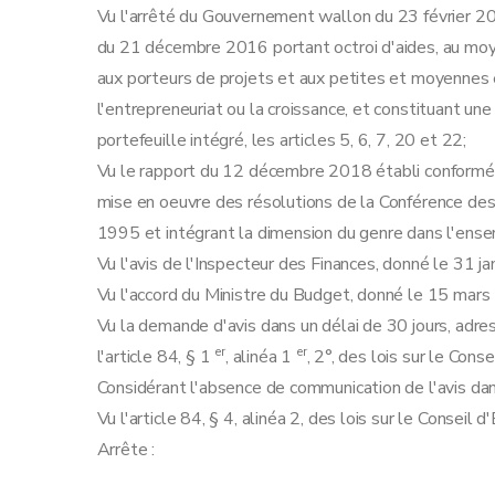
Vu l'arrêté du Gouvernement wallon du 23 février 2
du 21 décembre 2016 portant octroi d'aides, au moye
aux porteurs de projets et aux petites et moyennes
l'entrepreneuriat ou la croissance, et constituant u
portefeuille intégré, les articles 5, 6, 7, 20 et 22;
Vu le rapport du 12 décembre 2018 établi conformémen
mise en oeuvre des résolutions de la Conférence de
1995 et intégrant la dimension du genre dans l'ense
Vu l'avis de l'Inspecteur des Finances, donné le 31 j
Vu l'accord du Ministre du Budget, donné le 15 mars
Vu la demande d'avis dans un délai de 30 jours, adres
er
er
l'article 84, § 1
, alinéa 1
, 2°, des lois sur le Con
Considérant l'absence de communication de l'avis dan
Vu l'article 84, § 4, alinéa 2, des lois sur le Conseil
Arrête :