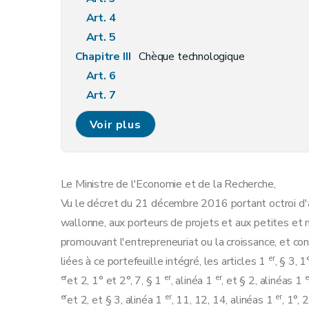
Art. 4
Art. 5
Chapitre III
Chèque technologique
Art. 6
Art. 7
Art. 8
Voir plus
Chapitre IV
Chèque « propriété intellectuelle »
Art. 9
Art. 10
Le Ministre de l'Economie et de la Recherche,
Art. 11
Vu le décret du 21 décembre 2016 portant octroi d'a
Chapitre V
Disposition finale
wallonne, aux porteurs de projets et aux petites et
Art. 12
promouvant l'entrepreneuriat ou la croissance, et c
er
liées à ce portefeuille intégré, les articles 1
, § 3, 1
er
er
er
e
et 2, 1° et 2°, 7, § 1
, alinéa 1
, et § 2, alinéas 1
er
er
er
et 2, et § 3, alinéa 1
, 11, 12, 14, alinéas 1
, 1°, 