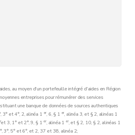
ides, au moyen d'un portefeuille intégré d'aides en Région
 moyennes entreprises pour rémunérer des services
onstituant une banque de données de sources authentiques
er
er
°, 3° et 4°, 2, alinéa 1
, 6, § 1
, alinéa 3, et § 2, alinéas 1
r
er
er
et 3, 1° et 2°, 9, § 1
, alinéa 1
, et § 2, 10, § 2, alinéas 1
2°, 3°, 5° et 6°, et 2, 37 et 38, alinéa 2;