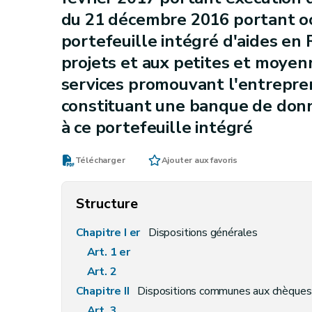
du 21 décembre 2016 portant oc
portefeuille intégré d'aides en
projets et aux petites et moye
services promouvant l'entrepren
constituant une banque de donn
à ce portefeuille intégré
Télécharger
Ajouter aux favoris
Structure
Chapitre I er
Dispositions générales
Art. 1 er
Art. 2
Chapitre II
Dispositions communes aux chèques d
Art. 3