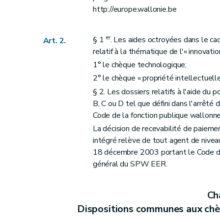
http://europe.wallonie.be
er
§ 1
. Les aides octroyées dans le ca
Art. 2.
relatif à la thématique de l'« innova
1° le chèque technologique;
2° le chèque « propriété intellectuelle
§ 2. Les dossiers relatifs à l'aide du 
B, C ou D tel que défini dans l'arrê
Code de la fonction publique wallonn
La décision de recevabilité de paiemen
intégré relève de tout agent de nivea
18 décembre 2003 portant le Code de 
général du SPW EER.
Cha
Dispositions communes aux chèq