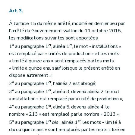
Art. 3.
À l'article 15 du même arrêté, modifié en dernier lieu par
l'arrêté du Gouvernement wallon du 11 octobre 2018,
les modifications suivantes sont apportées:
er
er
1° au paragraphe 1
, alinéa 1
, le mot « installations »
est remplacé par « unités de production » et les mots
« limité à quinze ans » sont remplacés par les mots
« limité à quinze ans, sauf lorsque le présent arrêté en
dispose autrement »;
er
2° au paragraphe 1
, l'alinéa 2 est abrogé;
er
3° au paragraphe 1
, alinéa 3, devenu alinéa 2, le mot
« installation » est remplacé par « unité de production »;
er
4° au paragraphe 1
, alinéa 5, devenu alinéa 4, le
nombre « 213 » est remplacé par le nombre « 2013 »;
er
er
5° au paragraphe 1
bis
, alinéa 1
, les mots « limité à
dix ou quinze ans » sont remplacés par les mots « fixé en