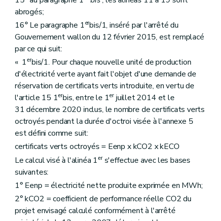
abrogés;
er
16° Le paragraphe 1
bis/1, inséré par l'arrêté du
Gouvernement wallon du 12 février 2015, est remplacé
par ce qui suit:
er
« 1
bis/1. Pour chaque nouvelle unité de production
d'électricité verte ayant fait l'objet d'une demande de
réservation de certificats verts introduite, en vertu de
er
er
l'article 15 1
bis, entre le 1
juillet 2014 et le
31 décembre 2020 inclus, le nombre de certificats verts
octroyés pendant la durée d'octroi visée à l'annexe 5
est défini comme suit:
certificats verts octroyés = Eenp x kCO2 x kECO
er
Le calcul visé à l'alinéa 1
s'effectue avec les bases
suivantes:
1° Eenp = électricité nette produite exprimée en MWh;
2° kCO2 = coefficient de performance réelle CO2 du
projet envisagé calculé conformément à l'arrêté