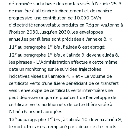
déterminée sur la base des quotas visés à l'article 25, 3,
de manière à atteindre indirectement et de manière
progressive, une contribution de 10.090 GWh
d'électricité renouvelable produits en Région wallonne à
l'horizon 2030. Jusqu'en 2030, les enveloppes
annuelles par filières sont précisées à l'annexe 8. »;
er
11° au paragraphe 1
bis
, l'alinéa 8 est abrogé;
er
12° au paragraphe 1
bis
, à l'alinéa 9, devenu alinéa 8,
les phrases « L'Administration effectue à cette même
date un monitoring sur le suivi des trajectoires
indicatives visées à l'annexe 4. » et « Le volume de
certificats verts d'une filière bénéficiant de ce transfert
vers l'enveloppe de certificats verts inter-filières ne
peut dépasser cinquante pour cent de l'enveloppe de
certificats verts additionnels de cette filière visée à
l'alinéa 8. » sont abrogées;
er
13° au paragraphe 1
bis
, à l'alinéa 10, devenu alinéa 9,
le mot « trois » est remplacé par « deux » et les mots