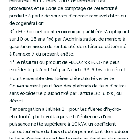
ministériel du 12 mars 2007 déterminant les
procédures et le Code de comptage de l'électricité
produite à partir de sources d'énergie renouvelables ou
de cogénération;
3° kECO = coefficient économique par filière s'appliquant
sur 10 ou 15 ans fixé par l'Administration, de manière à
garantir un niveau de rentabilité de référence déterminé
à l'annexe 7 du présent arrêté;
4° le résultat du produit de »kCO2 x kECO« ne peut
excéder le plafond fixé par l'article 38, 6
bis
, du décret.
Pour l'ensemble des filières d'électricité verte, le
Gouvernement peut fixer des plafonds de taux d'octroi
sans excéder le plafond fixé par l'article 38, 6
bis
, du
décret.
er
Par dérogation à l'alinéa 1
, pour les filières d'hydro-
électricité, photovoltaïques et d'éoliennes d'une
puissance nette supérieure à 10 kW, un coefficient
correcteur »rho« du taux d'octroi permettant de moduler
le taux d'octroi de certificats verts en fonction du niveau