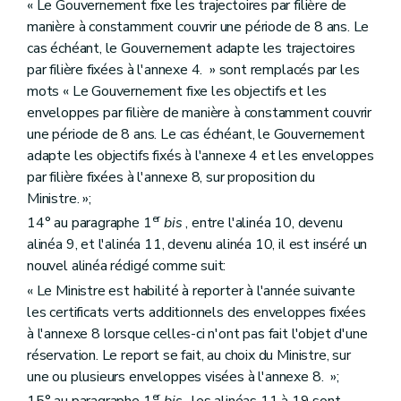
« Le Gouvernement fixe les trajectoires par filière de
manière à constamment couvrir une période de 8 ans. Le
cas échéant, le Gouvernement adapte les trajectoires
par filière fixées à l'annexe 4. » sont remplacés par les
mots « Le Gouvernement fixe les objectifs et les
enveloppes par filière de manière à constamment couvrir
une période de 8 ans. Le cas échéant, le Gouvernement
adapte les objectifs fixés à l'annexe 4 et les enveloppes
par filière fixées à l'annexe 8, sur proposition du
Ministre. »;
er
14° au paragraphe 1
bis
, entre l'alinéa 10, devenu
alinéa 9, et l'alinéa 11, devenu alinéa 10, il est inséré un
nouvel alinéa rédigé comme suit:
« Le Ministre est habilité à reporter à l'année suivante
les certificats verts additionnels des enveloppes fixées
à l'annexe 8 lorsque celles-ci n'ont pas fait l'objet d'une
réservation. Le report se fait, au choix du Ministre, sur
une ou plusieurs enveloppes visées à l'annexe 8. »;
er
15° au paragraphe 1
bis
, les alinéas 11 à 19 sont