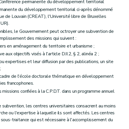
a Conférence permanente du développement territorial
rmanente du développement territorial ci-après dénommé
que de Louvain (CREAT), l'Université libre de Bruxelles
PUR).
ponibles, le Gouvernement peut octroyer une subvention de
mplissement des missions qui suivent :
lers en aménagement du territoire et urbanisme ;
aux objectifs visés à l'article D.II.2, § 2, alinéa 2 ;
ou expertises et leur diffusion par des publications, un site
;
 cadre de l'école doctorale thématique en développement
mies francophones.
es missions confiées à la C.P.D.T. dans un programme annuel
 subvention, les centres universitaires consacrent au moins
che ou l'expertise à laquelle ils sont affectés. Les centres
e sous-traitance qui est nécessaire à l'accomplissement du