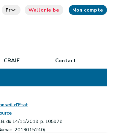
Fr
Wallonie.be
Mon compte
CRAIE
Contact
onseil d’Etat
ource
.B. du 14/11/2019, p. 105978
Numac : 2019015240)