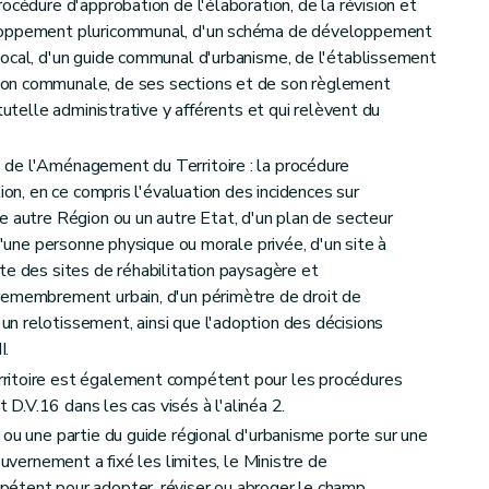
océdure d'approbation de l'élaboration, de la révision et
eloppement pluricommunal, d'un schéma de développement
local, d'un guide communal d'urbanisme, de l'établissement
on communale, de ses sections et de son règlement
tutelle administrative y afférents et qui relèvent du
de l'Aménagement du Territoire : la procédure
ion, en ce compris l'évaluation des incidences sur
e autre Région ou un autre Etat, d'un plan de secteur
 d'une personne physique ou morale privée, d'un site à
te des sites de réhabilitation paysagère et
remembrement urbain, d'un périmètre de droit de
n relotissement, ainsi que l'adoption des décisions
I.
ritoire est également compétent pour les procédures
t D.V.16 dans les cas visés à l'alinéa 2.
 ou une partie du guide régional d'urbanisme porte sur une
ouvernement a fixé les limites, le Ministre de
étent pour adopter, réviser ou abroger le champ