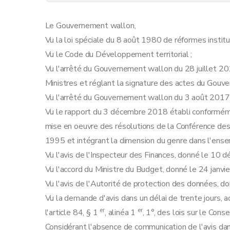
Art. 12
Art. 13
Le Gouvernement wallon,
Art. 14
Vu la loi spéciale du 8 août 1980 de réformes instituti
Art. 15
Vu le Code du Développement territorial ;
Art. 16
Vu l'arrêté du Gouvernement wallon du 28 juillet 20
Art. 17
Ministres et réglant la signature des actes du Gouv
Art. 18
Vu l'arrêté du Gouvernement wallon du 3 août 2017
Art. 19
Vu le rapport du 3 décembre 2018 établi conformément
Art. 20
mise en oeuvre des résolutions de la Conférence de
Art. 21
1995 et intégrant la dimension du genre dans l'ense
Art. 22 et suivants jusque article 36
Vu l'avis de l'Inspecteur des Finances, donné le 10 
Chapitre II
Dispositions transitoires et finales
Vu l'accord du Ministre du Budget, donné le 24 janvi
Art. 37
Vu l'avis de l'Autorité de protection des données, do
Art. 38
Vu la demande d'avis dans un délai de trente jours, a
Art. 39
er
er
l'article 84, § 1
, alinéa 1
, 1°, des lois sur le Cons
Annexe
Considérant l'absence de communication de l'avis dans