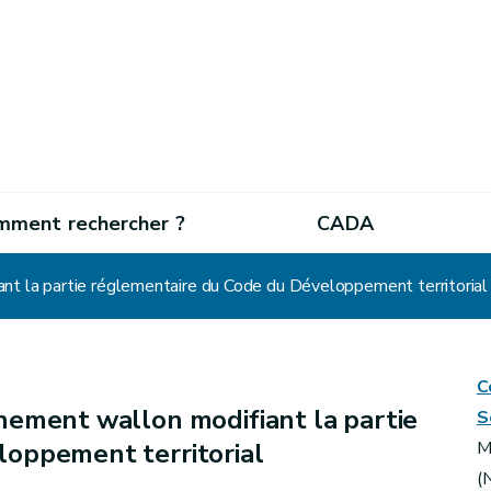
mment rechercher ?
CADA
nt la partie réglementaire du Code du Développement territorial
C
ement wallon modifiant la partie
S
loppement territorial
M
(