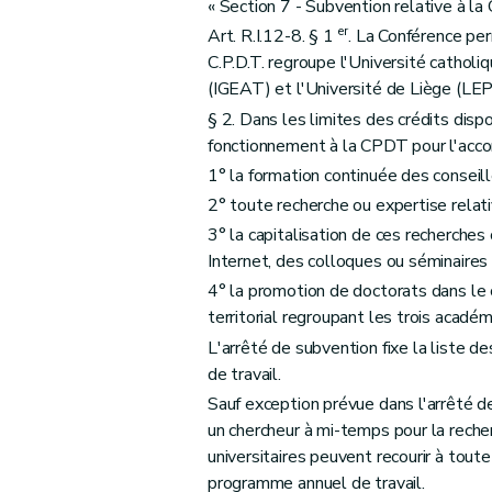
« Section 7 - Subvention relative à l
er
Art. R.I.12-8. § 1
. La Conférence pe
C.P.D.T. regroupe l'Université catholi
(IGEAT) et l'Université de Liège (LE
§ 2. Dans les limites des crédits dis
fonctionnement à la CPDT pour l'acco
1° la formation continuée des conseil
2° toute recherche ou expertise relative 
3° la capitalisation de ces recherches 
Internet, des colloques ou séminaires 
4° la promotion de doctorats dans le
territorial regroupant les trois acadé
L'arrêté de subvention fixe la liste d
de travail.
Sauf exception prévue dans l'arrêté de
un chercheur à mi-temps pour la recher
universitaires peuvent recourir à tout
programme annuel de travail.