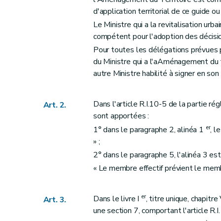
d'application territorial de ce guide o
Le Ministre qui a la revitalisation urb
compétent pour l'adoption des décisio
Pour toutes les délégations prévues
du Ministre qui a l'aAménagement du te
autre Ministre habilité à signer en so
Dans l'article R.I.10-5 de la partie 
Art. 2.
sont apportées :
er
1° dans le paragraphe 2, alinéa 1
, l
» ;
2° dans le paragraphe 5, l'alinéa 3 est
« Le membre effectif prévient le mem
er
Dans le livre I
, titre unique, chapitr
Art. 3.
une section 7, comportant l'article R.I