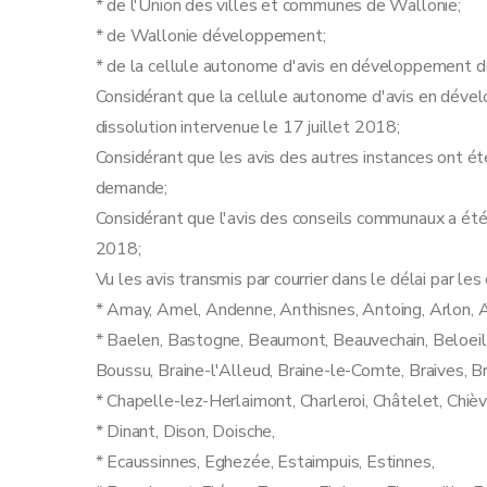
* de l'Union des villes et communes de Wallonie;
* de Wallonie développement;
* de la cellule autonome d'avis en développement d
Considérant que la cellule autonome d'avis en dével
dissolution intervenue le 17 juillet 2018;
Considérant que les avis des autres instances ont été
demande;
Considérant que l'avis des conseils communaux a été
2018;
Vu les avis transmis par courrier dans le délai par le
* Amay, Amel, Andenne, Anthisnes, Antoing, Arlon, 
* Baelen, Bastogne, Beaumont, Beauvechain, Beloeil,
Boussu, Braine-l'Alleud, Braine-le-Comte, Braives, 
* Chapelle-lez-Herlaimont, Charleroi, Châtelet, Chièvr
* Dinant, Dison, Doische,
* Ecaussinnes, Eghezée, Estaimpuis, Estinnes,