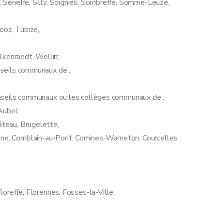
h, Seneffe, Silly, Soignies, Sombreffe, Somme-Leuze,
ooz, Tubize,
kenraedt, Wellin;
onseils communaux de :
 conseils communaux ou les collèges communaux de :
Aubel,
âteau, Brugelette,
aine, Comblain-au-Pont, Comines-Warneton, Courcelles,
Floreffe, Florennes, Fosses-la-Ville,