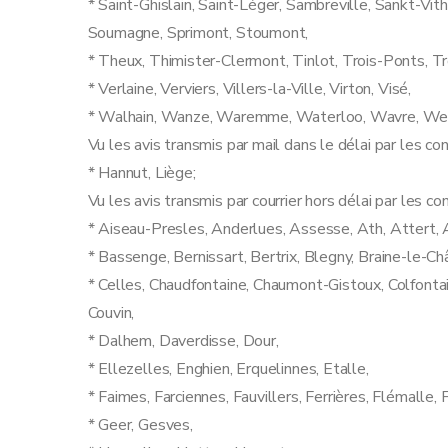
* Saint-Ghislain, Saint-Léger, Sambreville, Sankt-Vit
Soumagne, Sprimont, Stoumont,
* Theux, Thimister-Clermont, Tinlot, Trois-Ponts, Tr
* Verlaine, Verviers, Villers-la-Ville, Virton, Visé,
* Walhain, Wanze, Waremme, Waterloo, Wavre, Wel
Vu les avis transmis par mail dans le délai par les c
* Hannut, Liège;
Vu les avis transmis par courrier hors délai par les
* Aiseau-Presles, Anderlues, Assesse, Ath, Attert, 
* Bassenge, Bernissart, Bertrix, Blegny, Braine-le-Ch
* Celles, Chaudfontaine, Chaumont-Gistoux, Colfont
Couvin,
* Dalhem, Daverdisse, Dour,
* Ellezelles, Enghien, Erquelinnes, Etalle,
* Faimes, Farciennes, Fauvillers, Ferrières, Flémalle, 
* Geer, Gesves,