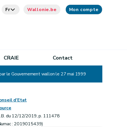
Fr
Wallonie.be
Mon compte
CRAIE
Contact
 par le Gouvernement wallon le 27 mai 1999
onseil d’Etat
ource
.B. du 12/12/2019, p. 111478
Numac : 2019015439)