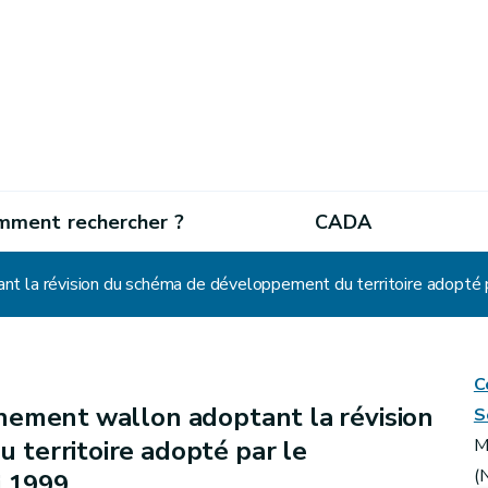
mment rechercher ?
CADA
t la révision du schéma de développement du territoire adopté
C
nement wallon adoptant la révision
S
territoire adopté par le
M
(
i 1999