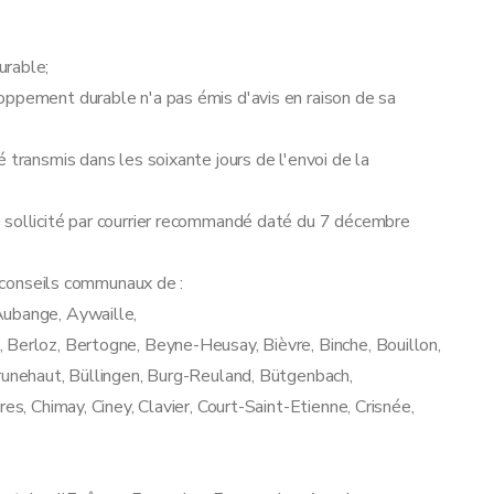
urable;
oppement durable n'a pas émis d'avis en raison de sa
 transmis dans les soixante jours de l'envoi de la
 sollicité par courrier recommandé daté du 7 décembre
s conseils communaux de :
Aubange, Aywaille,
 Berloz, Bertogne, Beyne-Heusay, Bièvre, Binche, Bouillon,
Brunehaut, Büllingen, Burg-Reuland, Bütgenbach,
es, Chimay, Ciney, Clavier, Court-Saint-Etienne, Crisnée,