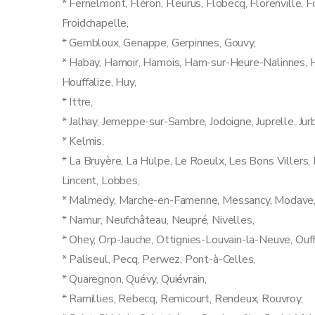
* Fernelmont, Fléron, Fleurus, Flobecq, Florenville, 
Froidchapelle,
* Gembloux, Genappe, Gerpinnes, Gouvy,
* Habay, Hamoir, Hamois, Ham-sur-Heure-Nalinnes, H
Houffalize, Huy,
* Ittre,
* Jalhay, Jemeppe-sur-Sambre, Jodoigne, Juprelle, Jurb
* Kelmis,
* La Bruyère, La Hulpe, Le Roeulx, Les Bons Villers,
Lincent, Lobbes,
* Malmedy, Marche-en-Famenne, Messancy, Modave, 
* Namur, Neufchâteau, Neupré, Nivelles,
* Ohey, Orp-Jauche, Ottignies-Louvain-la-Neuve, Ouff
* Paliseul, Pecq, Perwez, Pont-à-Celles,
* Quaregnon, Quévy, Quiévrain,
* Ramillies, Rebecq, Remicourt, Rendeux, Rouvroy,