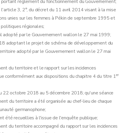
7 portant règlement du fonctionnement du Gouvernement;
'article 3, 2°, du décret du 11 avril 2014 visant à la mise
ions unies sur les femmes à Pékin de septembre 1995 et
politiques régionales;
l adopté par le Gouvernement wallon le 27 mai 1999;
2018 adoptant le projet de schéma de développement du
erritoire adopté par le Gouvernement wallon le 27 mai
 du territoire et le rapport sur les incidences
er
e conformément aux dispositions du chapitre 4 du titre 1
 du 22 octobre 2018 au 5 décembre 2018; qu'une séance
t du territoire a été organisée au chef-lieu de chaque
mmunauté germanophone;
 été recueillies à l'issue de l'enquête publique;
nt du territoire accompagné du rapport sur les incidences