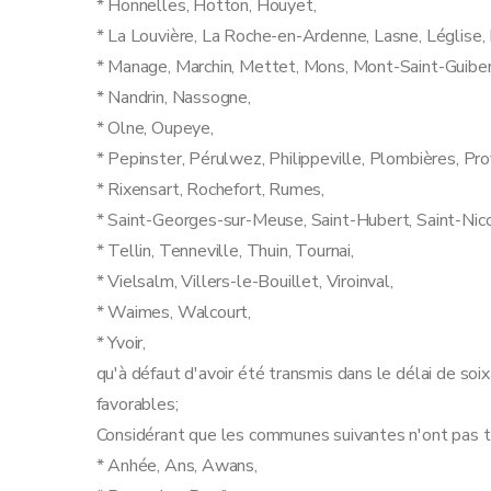
* Honnelles, Hotton, Houyet,
* La Louvière, La Roche-en-Ardenne, Lasne, Léglise,
* Manage, Marchin, Mettet, Mons, Mont-Saint-Guiber
* Nandrin, Nassogne,
* Olne, Oupeye,
* Pepinster, Pérulwez, Philippeville, Plombières, Pro
* Rixensart, Rochefort, Rumes,
* Saint-Georges-sur-Meuse, Saint-Hubert, Saint-Nico
* Tellin, Tenneville, Thuin, Tournai,
* Vielsalm, Villers-le-Bouillet, Viroinval,
* Waimes, Walcourt,
* Yvoir,
qu'à défaut d'avoir été transmis dans le délai de soi
favorables;
Considérant que les communes suivantes n'ont pas tr
* Anhée, Ans, Awans,