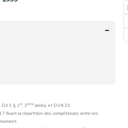
er
ème
D.II.3, § 1
, 3
alinéa, et D.VIII.33;
17 fixant la répartition des compétences entre les
ernement;