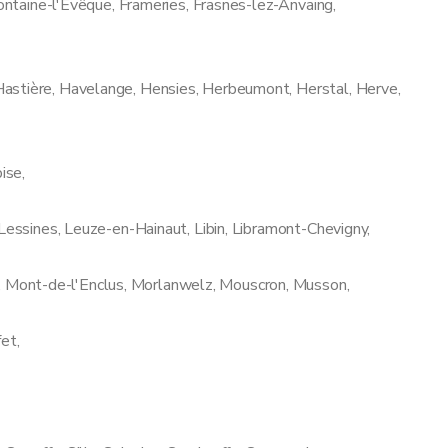
Fontaine-l'Evêque, Frameries, Frasnes-lez-Anvaing,
astière, Havelange, Hensies, Herbeumont, Herstal, Herve,
ise,
 Lessines, Leuze-en-Hainaut, Libin, Libramont-Chevigny,
Mont-de-l'Enclus, Morlanwelz, Mouscron, Musson,
et,