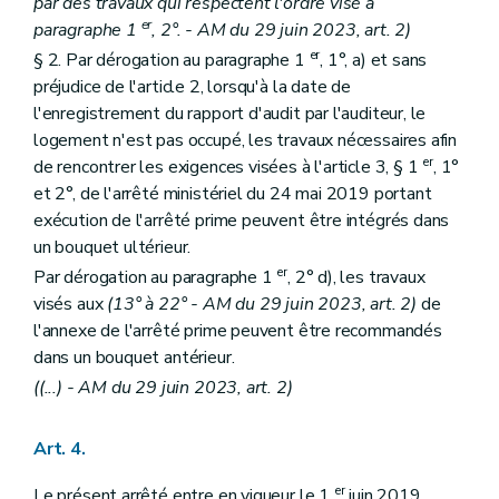
par des travaux qui respectent l'ordre visé à
er
paragraphe 1
, 2°. - AM du 29 juin 2023, art. 2)
er
§ 2. Par dérogation au paragraphe 1
, 1°, a) et sans
préjudice de l'article 2, lorsqu'à la date de
l'enregistrement du rapport d'audit par l'auditeur, le
logement n'est pas occupé, les travaux nécessaires afin
er
de rencontrer les exigences visées à l'article 3, § 1
, 1°
et 2°, de l'arrêté ministériel du 24 mai 2019 portant
exécution de l'arrêté prime peuvent être intégrés dans
un bouquet ultérieur.
er
Par dérogation au paragraphe 1
, 2° d), les travaux
visés aux
(13° à 22° - AM du 29 juin 2023, art. 2)
de
l'annexe de l'arrêté prime peuvent être recommandés
dans un bouquet antérieur.
((...) - AM du 29 juin 2023, art. 2)
Art. 4.
er
Le présent arrêté entre en vigueur le 1
juin 2019.