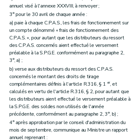
annuel visé à l'annexe XXXVIII, à renvoyer ;
3° pour le 30 avril de chaque année :
a) paie à chaque C.P.A.S., les frais de fonctionnement sur
un compte dénommé « frais de fonctionnement des
C.P.A.S. », pour autant que les distributeurs du ressort
des C.P.A.S. concernés aient effectué le versement
préalable à la S.P.G.E. conformément au paragraphe 2,
3°, a) ;
b) verse aux distributeurs du ressort des C.P.A.S.
concernés le montant des droits de tirage
er
complémentaires définis à l'article R.316, § 1
, et
calculés en vertu de l'article R.316, § 2, pour autant que
les distributeurs aient effectué le versement préalable à
la S.P.G.E. des soldes non utilisés de l'année
précédente, conformément au paragraphe 2, 3°, b) ;
4° après approbation par le conseil d'administration du
mois de septembre, communique au Ministre un rapport
annuel reprenant :