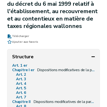
du décret du 6 mai 1999 relatif à
l'établissement, au recouvrement
et au contentieux en matière de
taxes régionales wallonnes
Télécharger
Ajouter aux favoris
Structure
Art. 1 er
Chapitre I er
Dispositions modificatives de la partie règlementaire du Livre II du Code de l'Environnement contenant le Code de l'Eau
Art. 2
Art. 3
Art. 4
Art. 5
Art. 6
Art. 7
Chapitre II
Dispositions modificatives de la partie décrétale du Livre II du Code de l'Environnement constituant le Code de l'Eau
Art. 8