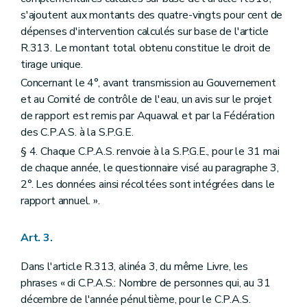
s'ajoutent aux montants des quatre-vingts pour cent de
dépenses d'intervention calculés sur base de l'article
R.313. Le montant total obtenu constitue le droit de
tirage unique.
Concernant le 4°, avant transmission au Gouvernement
et au Comité de contrôle de l'eau, un avis sur le projet
de rapport est remis par Aquawal et par la Fédération
des C.P.A.S. à la S.P.G.E.
§ 4. Chaque C.P.A.S. renvoie à la S.P.G.E., pour le 31 mai
de chaque année, le questionnaire visé au paragraphe 3,
2°. Les données ainsi récoltées sont intégrées dans le
rapport annuel. ».
Art. 3.
Dans l'article R.313, alinéa 3, du même Livre, les
phrases « di C.P.A.S.: Nombre de personnes qui, au 31
décembre de l'année pénultième, pour le C.P.A.S.