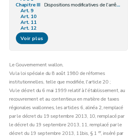
Chapitre III
Dispositions modificatives de l'arrêté du Gouvernement wallon du 16 novembre 2000 portant exécution du décret du 6 mai 1999 relatif à l'établissement, au recouvrement et au contentieux en matière de taxes régionales wallonnes
Art. 9
Art. 10
Art. 11
Art. 12
Art. 13
Voir plus
Art. 14
Art. 15
Art. 16
Art. 17
Art. 18
Le Gouvernement wallon,
Art. 19
Vu la loi spéciale du 8 août 1980 de réformes
Art. 20
Annexe
institutionnelles, telle que modifiée, l'article 20 ;
Vu le décret du 6 mai 1999 relatif à l'établissement, au
recouvrement et au contentieux en matière de taxes
régionales wallonnes, les articles 6, alinéa 2, remplacé
par le décret du 19 septembre 2013, 10, remplacé par
le décret du 19 septembre 2013, 11, remplacé par le
er
décret du 19 septembre 2013, 11bis, § 1
, inséré par