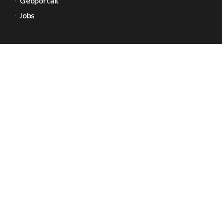
Géoportail
Jobs
Nous contacter
Espaces Wallonie
Presse
Introduire une plainte au SPW
Signaler une irrégularité
Le site officiel de la Wallonie - Wallex