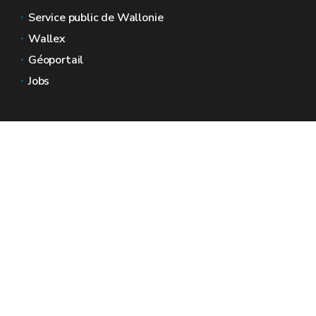
Service public de Wallonie
Wallex
Géoportail
Jobs
Nous contacter
Espaces Wallonie
Presse
Introduire une plainte au SPW
Signaler une irrégularité