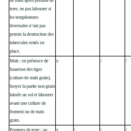
de maïs après pomme de
terre, ne pas labourer si
les températures
hivernales n’ont pas
permis la destruction des
tubercules restés en
place.
Maïs : en présence de
x
/
/
fusariose des tiges
(culture de maïs grain),
broyer la partie non grain
laissée au sol et labourer
avant une culture de
froment ou de maïs
grain.
Pommes de terre : au
x
/
/
/