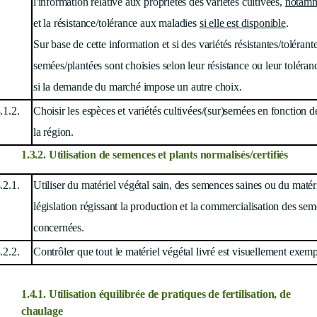
l'information relative aux propriétés des variétés cultivées,
notam
et la résistance/tolérance aux maladies
si elle est disponible
.
Sur base de cette information et si des variétés résistantes/tolérant
semées/plantées sont choisies selon leur résistance ou leur toléra
si la demande du marché impose un autre choix.
.1.2.
Choisir les espèces et variétés cultivées/(sur)semées en fonction 
la région.
1.3.2
. Utilisation de semences et plants
normalisés/certifiés
.2.1.
Utiliser du matériel végétal sain, des semences saines ou du maté
législation régissant la production et la commercialisation des sem
concernées.
.2.2.
Contrôler que tout le matériel végétal livré est visuellement exem
1.4.1.
Utilisation équilibrée de pratiques de fertilisation, de
chaulage