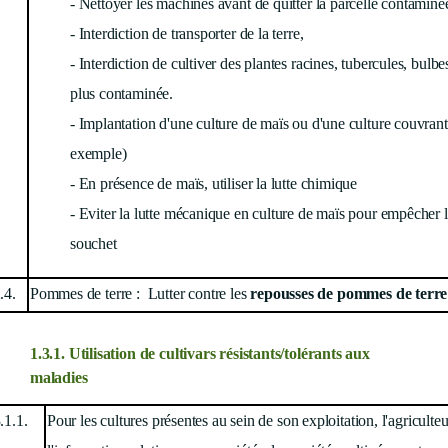
- Nettoyer les machines avant de quitter la parcelle contaminé
- Interdiction de transporter de la terre,
- Interdiction de cultiver des plantes racines, tubercules, bulbe
plus contaminée.
- Implantation d'une culture de maïs ou d'une culture couvrante
exemple)
- En présence de maïs, utiliser la lutte chimique
- Eviter la lutte mécanique en culture de maïs pour empêcher l
souchet
.4.
Pommes de terre :
Lutter contre les
repousses de pommes de terr
1.3.1. Utilisation de cultivars résistants/tolérants aux
maladies
.1.1.
Pour les cultures présentes au sein de son exploitation, l'agricult