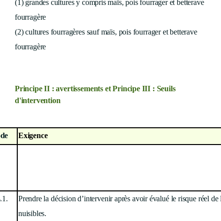
(1) grandes cultures y compris maïs, pois fourrager et betterave
fourragère
(2) cultures fourragères sauf maïs, pois fourrager et betterave
fourragère
Principe II : avertissements et Principe III : Seuils
d'intervention
de
Exigence
.1.
Prendre la décision d’intervenir après avoir évalué le
risque réel de
nuisibles.