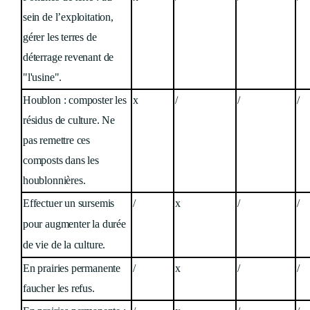
sein de l’exploitation,
gérer les terres de
déterrage revenant de
"l'usine".
Houblon : composter les
x
/
/
/
résidus de culture. Ne
pas remettre ces
composts dans les
houblonnières.
Effectuer un sursemis
/
x
/
/
pour augmenter la durée
de vie de la culture.
En prairies permanente
/
x
/
/
faucher les refus.