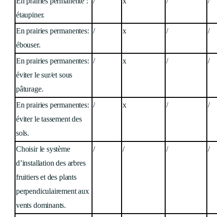
En prairies permanente :
/
x
/
/
étaupiner.
En prairies permanentes:
/
x
/
/
ébouser.
En prairies permanentes:
/
x
/
/
éviter le sur/et sous
pâturage.
En prairies permanentes:
/
x
/
/
éviter le tassement des
sols.
Choisir le système
/
/
/
/
d’installation des arbres
fruitiers et des plants
perpendiculairement aux
vents dominants.