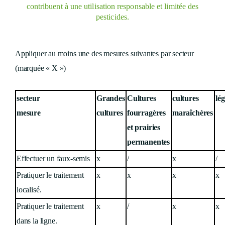
contribuent à une utilisation responsable et limitée des
pesticides.
Appliquer au moins une des mesures suivantes par secteur
(marquée « X »)
secteur
Grandes
Cultures
cultures
lé
mesure
cultures
fourragères
maraîchères
et prairies
permanentes
Effectuer un faux-semis
x
/
x
/
Pratiquer le traitement
x
x
x
x
localisé.
Pratiquer le traitement
x
/
x
x
dans la ligne.