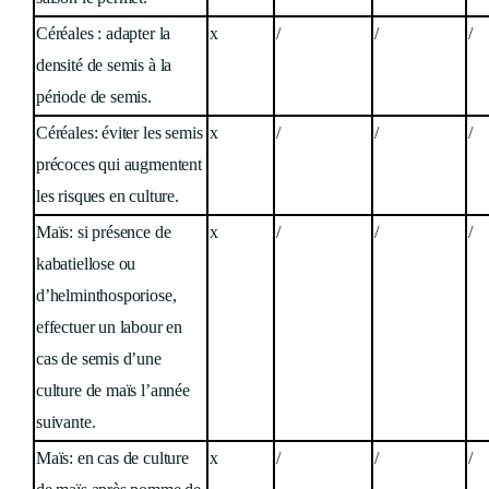
Céréales : adapter la
x
/
/
/
densité de semis à la
période de semis.
Céréales: éviter les semis
x
/
/
/
précoces qui augmentent
les risques en culture.
Maïs: si présence de
x
/
/
/
kabatiellose ou
d’helminthosporiose,
effectuer un labour en
cas de semis d’une
culture de maïs l’année
suivante.
Maïs: en cas de culture
x
/
/
/