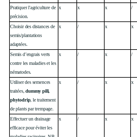
Pratiquer l'agriculture de
x
x
x
/
précision.
Choisir des distances de
x
/
x
x
semis/plantations
adaptées.
Semis d’engrais verts
x
/
x
/
contre les maladies et les
nématodes.
Utiliser des semences
x
/
x
x
traitées,
dummy pill,
phytodrip
, le traitement
de plants par trempage.
Effectuer un drainage
x
/
x
x
efficace pour éviter les
maladies racinaires. NB