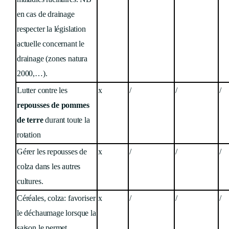
en cas de drainage
respecter la législation
actuelle concernant le
drainage (zones natura
2000,…).
Lutter contre les
x
/
/
/
repousses de pommes
de terre
durant toute la
rotation
Gérer les repousses de
x
/
/
/
colza dans les autres
cultures.
Céréales, colza: favoriser
x
/
/
/
le déchaumage lorsque la
saison le permet.