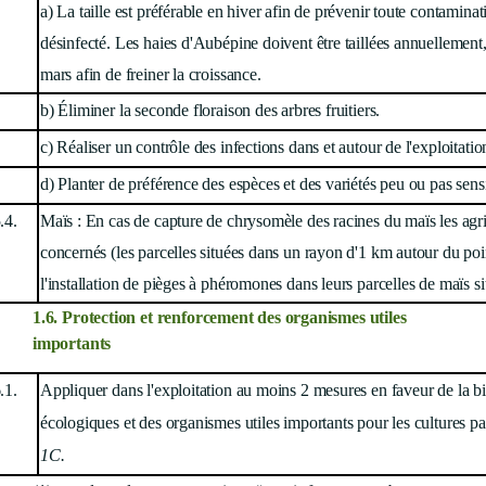
a) La taille est préférable en hiver afin de prévenir toute contaminati
désinfecté. Les haies d'Aubépine doivent être taillées annuellement,
mars afin de freiner la croissance.
b) Éliminer la seconde floraison des arbres fruitiers.
c) Réaliser un contrôle des infections dans et autour de l'exploitatio
d) Planter de préférence des espèces et des variétés peu ou pas sens
.4.
Maïs : En cas de capture de chrysomèle des racines du maïs les agri
concernés (les parcelles situées dans un rayon d'1 km autour du poi
l'installation de pièges à phéromones dans leurs parcelles de maïs s
1.6
. Protection et renforcement des
organismes
utiles
importants
.1.
Appliquer dans l'exploitation au moins 2 mesures en faveur de la bio
écologiques et des organismes utiles importants pour les cultures p
1C.