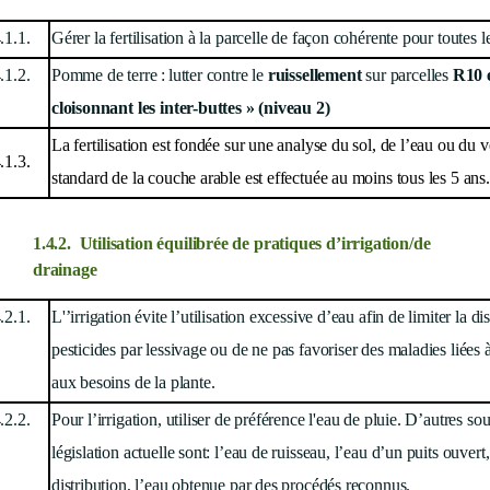
.1.1.
Gérer la fertilisation à la parcelle de façon cohérente pour toutes le
.1.2.
Pomme de terre :
lutter contre le
ruissellement
sur parcelles
R10 
cloisonnant les inter-buttes » (niveau 2)
La fertilisation est fondée sur une analyse du sol, de l’eau ou du 
.1.3.
standard de la couche arable est effectuée au moins tous les 5 ans.
1.4.2.
Utilisation équilibrée de pratiques
d’irrigation
/de
drainage
.2.1.
L'’irrigation évite l’utilisation excessive d’eau afin de limiter la d
pesticides par lessivage ou de ne pas favoriser des maladies liées à
aux besoins de la plante.
.2.2.
Pour l’irrigation, utiliser de préférence l'eau de pluie. D’autres so
législation actuelle sont: l’eau de ruisseau, l’eau d’un puits ouvert
distribution, l’eau obtenue par des procédés reconnus.