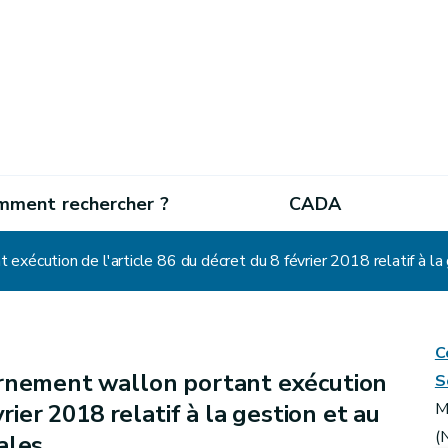
mment rechercher ?
CADA
xécution de l'article 86 du décret du 8 février 2018 relatif à la
C
rnement wallon portant exécution
S
rier 2018 relatif à la gestion et au
M
(
ales