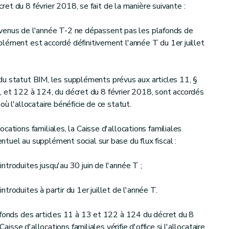
écret du 8 février 2018, se fait de la manière suivante :
s revenus de l'année T-2 ne dépassent pas les plafonds de
lément est accordé définitivement l'année T du 1er juillet
re du statut BIM, les suppléments prévus aux articles 11, §
 1°, et 122 à 124, du décret du 8 février 2018, sont accordés
ù l'allocataire bénéficie de ce statut.
cations familiales, la Caisse d'allocations familiales
tuel au supplément social sur base du flux fiscal :
troduites jusqu'au 30 juin de l'année T ;
troduites à partir du 1er juillet de l'année T.
afonds des articles 11 à 13 et 122 à 124 du décret du 8
Caisse d'allocations familiales vérifie d'office si l'allocataire