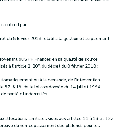
 de l'article 138 de la Constitution, une matière visée à
'on entend par :
cret du 8 février 2018 relatif à la gestion et au paiement
s provenant du SPF Finances en sa qualité de source
és à l'article 2, 20°, du décret du 8 février 2018 ;
 automatiquement ou à la demande, de l'intervention
cle 37, § 19, de la loi coordonnée du 14 juillet 1994
ns de santé et indemnités.
x allocations familiales visés aux articles 11 à 13 et 122
a preuve du non-dépassement des plafonds pour les