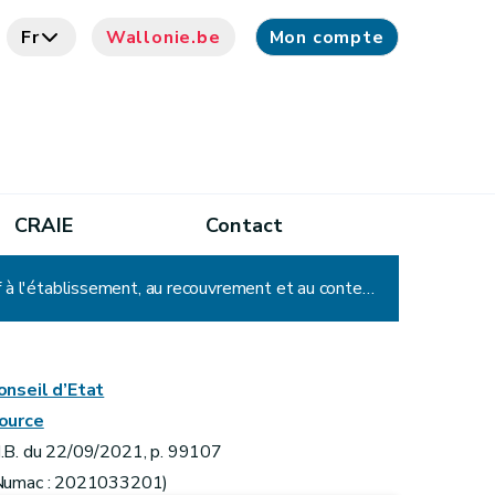
Fr
Wallonie.be
Mon compte
CRAIE
Contact
Arrêté du Gouvernement wallon portant exécution de l'article 63, § 2, 6°, du décret du 6 mai 1999 relatif à l'établissement, au recouvrement et au contentieux, en matière de taxes régionales wallonnes
onseil d’Etat
ource
.B. du 22/09/2021, p. 99107
Numac : 2021033201)