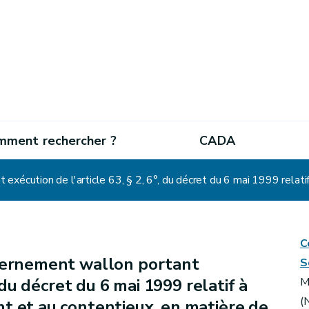
mment rechercher ?
CADA
C
ernement wallon portant
S
, du décret du 6 mai 1999 relatif à
M
(
t et au contentieux, en matière de