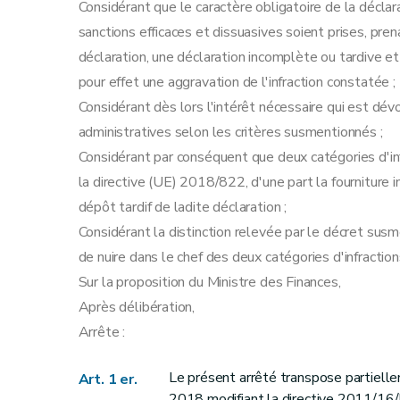
Considérant que le caractère obligatoire de la déclar
sanctions efficaces et dissuasives soient prises, pre
déclaration, une déclaration incomplète ou tardive et
pour effet une aggravation de l'infraction constatée ;
Considérant dès lors l'intérêt nécessaire qui est d
administratives selon les critères susmentionnés ;
Considérant par conséquent que deux catégories d'inf
la directive (UE) 2018/822, d'une part la fourniture 
dépôt tardif de ladite déclaration ;
Considérant la distinction relevée par le décret susm
de nuire dans le chef des deux catégories d'infractions
Sur la proposition du Ministre des Finances,
Après délibération,
Arrête :
Le présent arrêté transpose partiell
Art. 1 er.
2018 modifiant la directive 2011/16/