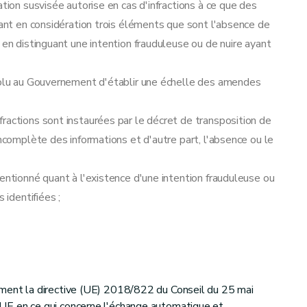
ation susvisée autorise en cas d'infractions à ce que des
nant en considération trois éléments que sont l'absence de
 en distinguant une intention frauduleuse ou de nuire ayant
évolu au Gouvernement d'établir une échelle des amendes
ractions sont instaurées par le décret de transposition de
incomplète des informations et d'autre part, l'absence ou le
entionné quant à l'existence d'une intention frauduleuse ou
 identifiées ;
ement la directive (UE) 2018/822 du Conseil du 25 mai
UE en ce qui concerne l'échange automatique et