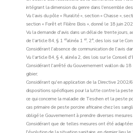
intégrant la dimension du genre dans l'ensemble des 
Vu l'avis du pôle « Ruralité », section « Chasse », se
section « Forêt et Filière Bois », donné le 18 juin 202
Vu la demande d'avis dans un délai de trente jours, a
er
er
de l'article 84, § 1
alinéa 1
, 2°, des lois sur le C
Considérant l'absence de communication de l'avis dan
Vu l'article 84, § 4, alinéa 2, des lois sur le Conseil
Considérant l'arrêté du Gouvernement wallon du 18 o
gibier;
Considérant qu'en application de la Directive 2002/
dispositions spécifiques pour la lutte contre la peste
ce qui concerne la maladie de Teschen et la peste po
cas primaire de peste porcine africaine chez les sangl
obligé le Gouvernement à prendre diverses mesures e
Considérant que de telles mesures ont été adaptées
l'évolution de la situation sanitaire, en dernier lieu le