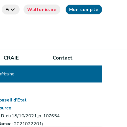
Fr
Wallonie.be
Mon compte
CRAIE
Contact
fricaine
onseil d’Etat
ource
.B. du 18/10/2021, p. 107654
Numac : 2021022201)