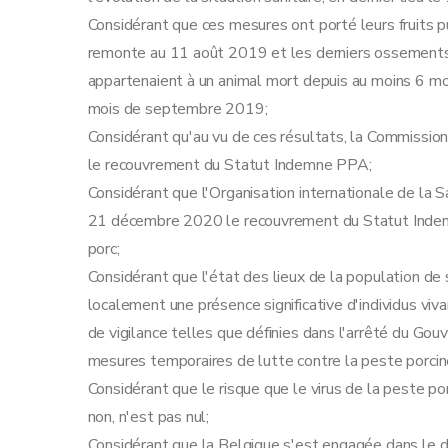
Considérant que ces mesures ont porté leurs fruits pu
remonte au 11 août 2019 et les derniers ossements 
appartenaient à un animal mort depuis au moins 6 mois
mois de septembre 2019;
Considérant qu'au vu de ces résultats, la Commissio
le recouvrement du Statut Indemne PPA;
Considérant que l'Organisation internationale de la Sa
21 décembre 2020 le recouvrement du Statut Indemn
porc;
Considérant que l'état des lieux de la population de 
localement une présence significative d'individus viv
de vigilance telles que définies dans l'arrêté du Go
mesures temporaires de lutte contre la peste porcine 
Considérant que le risque que le virus de la peste po
non, n'est pas nul;
Considérant que la Belgique s'est engagée dans le do