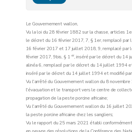
Art. 9
Chapitre 4
Mesures spécifiques à la zone d'obs
Art. 10
Le Gouvernement wallon,
Art. 11
Vu la loi du 28 février 1882 sur la chasse, articles 1e
Chapitre 5
Mesures applicables en dehors de la
le décret du 16 février 2017, 7, § 1er, remplacé par 
Art. 12
16 février 2017 et 17 juillet 2018, 9, remplacé par l
Chapitre 6
Dispositions modifiant l'arrêté du Gouvernement wallon du 8 novembre 2018 accordant la possibilité d'un défraiem
er
février 2017, 9bis, § 1
, inséré par le décret du 14 
Art. 13
alinéa 6, remplacé par le décret du 14 juillet 1994 et
Art. 14
inséré par le décret du 14 juillet 1994 et modifié pa
Art. 15
Vu l'arrêté du Gouvernement wallon du 8 novembre 2
Art. 16
l'évacuation et le transport vers le centre de collect
Chapitre 7
Dispositions finales
propagation de la peste porcine africaine;
Art. 17
Vu l'arrêté du Gouvernement wallon du 16 juillet 2
Art. 18
la peste porcine africaine chez les sangliers;
Art. 19
Vu le rapport du 25 mars 2021 établi conformément à 
Annexe
en oeuvre des résolutions de la Conférence des Nat