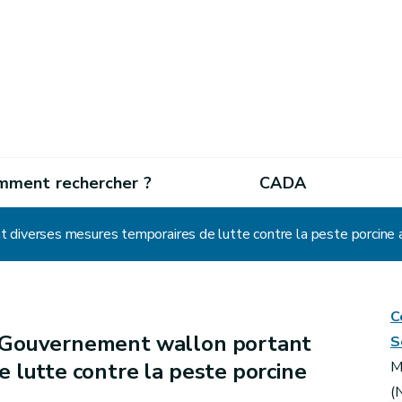
mment rechercher ?
CADA
diverses mesures temporaires de lutte contre la peste porcine a
C
 Gouvernement wallon portant
S
 lutte contre la peste porcine
M
(