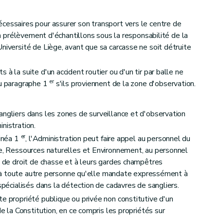
cessaires pour assurer son transport vers le centre de
'un prélèvement d'échantillons sous la responsabilité de la
niversité de Liège, avant que sa carcasse ne soit détruite
à la suite d'un accident routier ou d'un tir par balle ne
er
du paragraphe 1
s'ils proviennent de la zone d'observation.
angliers dans les zones de surveillance et d'observation
nistration.
er
linéa 1
, l'Administration peut faire appel au personnel du
re, Ressources naturelles et Environnement, au personnel
es de droit de chasse et à leurs gardes champêtres
 qu'à toute autre personne qu'elle mandate expressément à
 spécialisés dans la détection de cadavres de sangliers.
te propriété publique ou privée non constitutive d'un
de la Constitution, en ce compris les propriétés sur