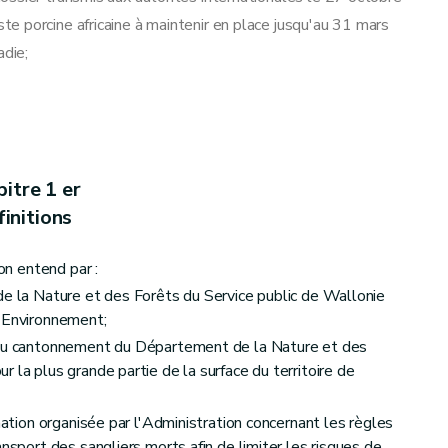
e porcine africaine à maintenir en place jusqu'au 31 mars
adie;
itre 1 er
initions
'on entend par :
de la Nature et des Forêts du Service public de Wallonie
t Environnement;
f du cantonnement du Département de la Nature et des
 la plus grande partie de la surface du territoire de
rmation organisée par l'Administration concernant les règles
ansport des sangliers morts afin de limiter les risques de