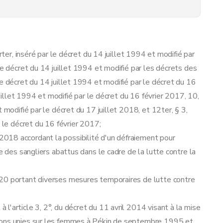
ervation
rter, inséré par le décret du 14 juillet 1994 et modifié par
 zone de surveillance et de la zone d'observation
le décret du 14 juillet 1994 et modifié par les décrets des
e décret du 14 juillet 1994 et modifié par le décret du 16
ent pour l'évacuation et le transport vers le centre de collecte des sangliers abattus dans le cadre de la lutte contre la propagation de la peste porcine africaine
juillet 1994 et modifié par le décret du 16 février 2017, 10,
 modifié par le décret du 17 juillet 2018, et 12ter, § 3,
r le décret du 16 février 2017;
018 accordant la possibilité d'un défraiement pour
e des sangliers abattus dans le cadre de la lutte contre la
020 portant diverses mesures temporaires de lutte contre
l'article 3, 2°, du décret du 11 avril 2014 visant à la mise
ions unies sur les femmes à Pékin de septembre 1995 et