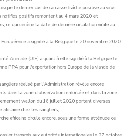
isque le dernier cas de carcasse fraîche positive au virus
notifiés positifs remontent au 4 mars 2020 et
, ce qui ramène la date de dernière circulation virale au
n Européenne a signifié à la Belgique le 20 novembre 2020
nté Animale (OIE) a quant à elle signifié à la Belgique le
e PPA pour l'exportation hors Europe de la viande de
sangliers réalisé par l'Administration révèle encore
ants dans la zone d'observation renforcée et dans la zone
uvernement wallon du 16 juillet 2020 portant diverses
africaine chez les sangliers;
rcine africaine circule encore, sous une forme atténuée ou
ssier transmis aux autorités internationales le 27 octobre