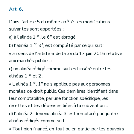
Art. 6.
Dans l'article 5 du même arrêté, les modifications
suivantes sont apportées :
er
a) à l'alinéa 1
, le 6° est abrogé;
er
b) l'alinéa 1
, 9°, est complété par ce qui suit :
« au sens de l'article 6 de la loi du 17 juin 2016 relative
aux marchés publics »;
c) un alinéa rédigé comme suit est inséré entre les
er
alinéas 1
et 2 :
er
« L'alinéa 1
, 1° ne s'applique pas aux personnes
morales de droit public. Ces dernières identifient dans
leur comptabilité, par une fonction spécifique, les
recettes et les dépenses liées à la subvention. »;
d) l'alinéa 2, devenu alinéa 3, est remplacé par quatre
alinéas rédigés comme suit :
« Tout bien financé, en tout ou en partie, par les pouvoirs