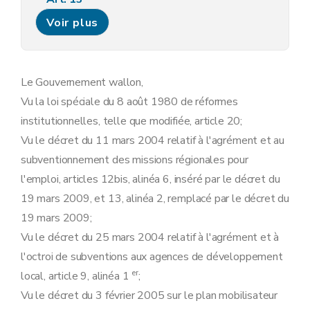
Art. 17
Voir plus
Art. 18
Art. 19
Art. 20
Art. 21
Art. 22
Le Gouvernement wallon,
Chapitre 3
Dispositions transitoires
Vu la loi spéciale du 8 août 1980 de réformes
Art. 23
Art. 24
institutionnelles, telle que modifiée, article 20;
Chapitre 4
Dispositions finales
Vu le décret du 11 mars 2004 relatif à l'agrément et au
Art. 25
Art. 26
subventionnement des missions régionales pour
l'emploi, articles 12bis, alinéa 6, inséré par le décret du
19 mars 2009, et 13, alinéa 2, remplacé par le décret du
19 mars 2009;
Vu le décret du 25 mars 2004 relatif à l'agrément et à
l'octroi de subventions aux agences de développement
er
local, article 9, alinéa 1
;
Vu le décret du 3 février 2005 sur le plan mobilisateur