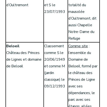
d’Oultremont
et S le
totalité du
23/07/1993
mausolée
d’Oultremont, dit
aussi Chapelle
Notre-Dame du
Refuge
Beloeil
Classement
Comme site
:
Château des Princes
comme S le
l’ensemble du
de Lignes et domaine
20/06/1949
Domaine de
de Beloeil
et comme M
Beloeil, formé par
(jardin
le château des
classique) le
Princes de Ligne
09/12/1993
avec ses
dépendances, le
parc avec ses
étangs, allées,