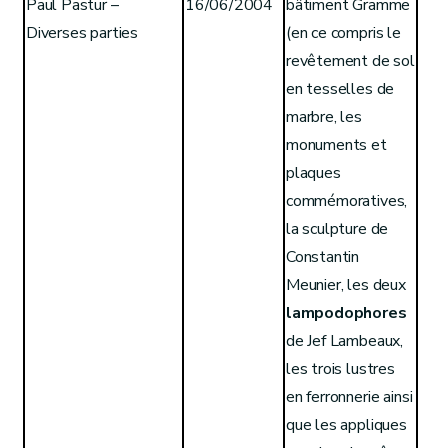
Paul Pastur –
16/06/2004
bâtiment Gramme
Diverses parties
(en ce compris le
revêtement de sol
en tesselles de
marbre, les
monuments et
plaques
commémoratives,
la sculpture de
Constantin
Meunier, les deux
lampodophores
de Jef Lambeaux,
les trois lustres
en ferronnerie ainsi
que les appliques