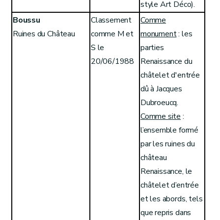
style Art Déco).
Boussu
Classement
Comme
Ruines du Château
comme M et
monument
: les
S le
parties
20/06/1988
Renaissance du
châtelet d'entrée
dû à Jacques
Dubroeucq.
Comme site
:
l’ensemble formé
par les ruines du
château
Renaissance, le
châtelet d’entrée
et les abords, tels
que repris dans