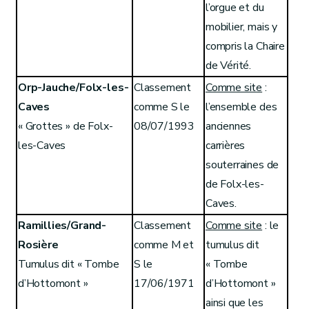
l’orgue et du
mobilier, mais y
compris la Chaire
de Vérité.
Orp-Jauche/Folx-les-
Classement
Comme site
:
Caves
comme S le
l’ensemble des
« Grottes » de Folx-
08/07/1993
anciennes
les-Caves
carrières
souterraines de
de Folx-les-
Caves.
Ramillies/Grand-
Classement
Comme site
: le
Rosière
comme M et
tumulus dit
Tumulus dit « Tombe
S le
« Tombe
d’Hottomont »
17/06/1971
d’Hottomont »
ainsi que les