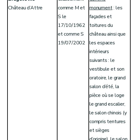
Château d’Attre
comme M et
monument
: les
S le
façades et
17/10/1962
toitures du
et comme S
château ainsi que
19/07/2002
les espaces
intérieurs
suivants : le
vestibule et son
oratoire, le grand
salon d’été, la
pièce où se loge
le grand escalier,
le salon chinois (y
compris tentures
et sièges
d’origine), le salon