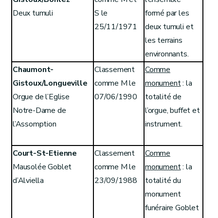
Deux tumuli
S le
formé par les
25/11/1971
deux tumuli et
les terrains
environnants.
Chaumont-
Classement
Comme
Gistoux/Longueville
comme M le
monument
: la
Orgue de l’Eglise
07/06/1990
totalité de
Notre-Dame de
l’orgue, buffet et
l’Assomption
instrument.
Court-St-Etienne
Classement
Comme
Mausolée Goblet
comme M le
monument
: la
d’Alviella
23/09/1988
totalité du
monument
funéraire Goblet