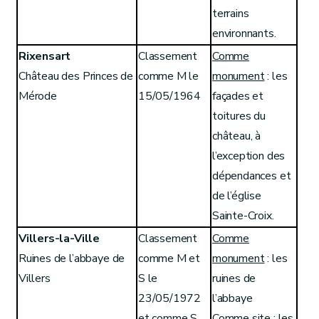
terrains
environnants.
Rixensart
Classement
Comme
Château des Princes de
comme M le
monument
: les
Mérode
15/05/1964
façades et
toitures du
château, à
l’exception des
dépendances et
de l’église
Sainte-Croix.
Villers-la-Ville
Classement
Comme
Ruines de l’abbaye de
comme M et
monument
: les
Villers
S le
ruines de
23/05/1972
l’abbaye
et comme S
Comme site
: les