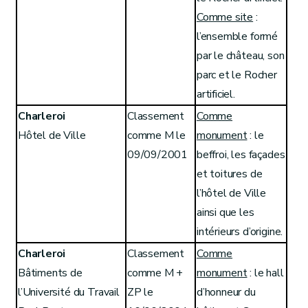
Comme site
:
l’ensemble formé
par le château, son
parc et le Rocher
artificiel.
Charleroi
Classement
Comme
Hôtel de Ville
comme M le
monument
: le
09/09/2001
beffroi, les façades
et toitures de
l’hôtel de Ville
ainsi que les
intérieurs d’origine.
Charleroi
Classement
Comme
Bâtiments de
comme M +
monument
: le hall
l’Université du Travail
ZP le
d’honneur du