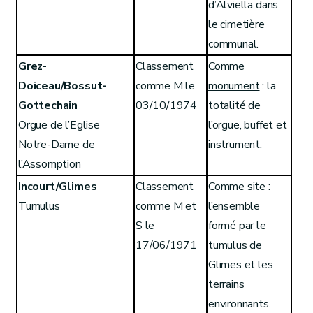
d’Alviella dans
le cimetière
communal.
Grez-
Classement
Comme
Doiceau/Bossut-
comme M le
monument
: la
Gottechain
03/10/1974
totalité de
Orgue de l’Eglise
l’orgue, buffet et
Notre-Dame de
instrument.
l’Assomption
Incourt/Glimes
Classement
Comme site
:
Tumulus
comme M et
l’ensemble
S le
formé par le
17/06/1971
tumulus de
Glimes et les
terrains
environnants.