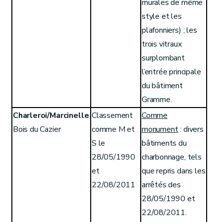
murales de même
style et les
plafonniers) ; les
trois vitraux
surplombant
l’entrée principale
du bâtiment
Gramme.
Charleroi/Marcinelle
Classement
Comme
Bois du Cazier
comme M et
monument
: divers
S le
bâtiments du
28/05/1990
charbonnage, tels
et
que repris dans les
22/08/2011
arrêtés des
28/05/1990 et
22/08/2011.