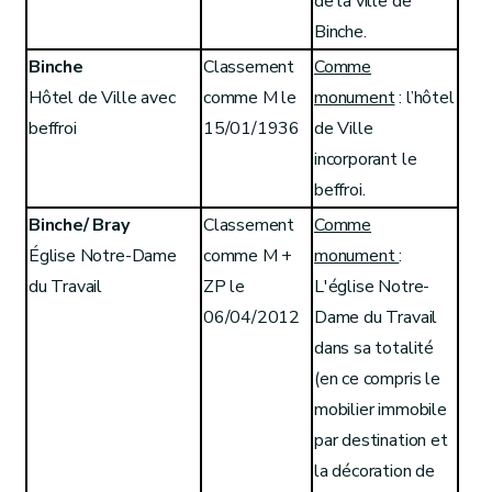
de la ville de
Binche.
Binche
Classement
Comme
Hôtel de Ville avec
comme M le
monument
: l’hôtel
beffroi
15/01/1936
de Ville
incorporant le
beffroi.
Binche/ Bray
Classement
Comme
Église Notre-Dame
comme M +
monument
:
du Travail
ZP le
L'église Notre-
06/04/2012
Dame du Travail
dans sa totalité
(en ce compris le
mobilier immobile
par destination et
la décoration de