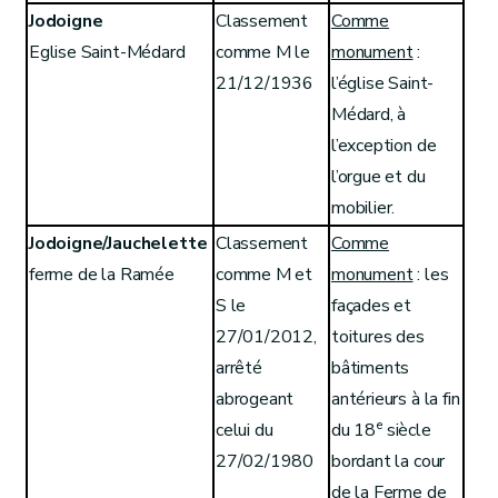
Jodoigne
Classement
Comme
Eglise Saint-Médard
comme M le
monument
:
21/12/1936
l’église Saint-
Médard, à
l’exception de
l’orgue et du
mobilier.
Jodoigne/Jauchelette
Classement
Comme
ferme de la Ramée
comme M et
monument
: les
S le
façades et
27/01/2012,
toitures des
arrêté
bâtiments
abrogeant
antérieurs à la fin
e
celui du
du 18
siècle
27/02/1980
bordant la cour
de la Ferme de