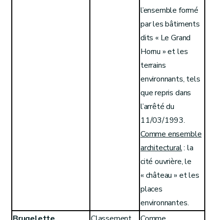
l’ensemble formé
par les bâtiments
dits « Le Grand
Hornu » et les
terrains
environnants, tels
que repris dans
l’arrêté du
11/03/1993.
Comme ensemble
architectural
: la
cité ouvrière, le
« château » et les
places
environnantes.
Brugelette
Classement
Comme