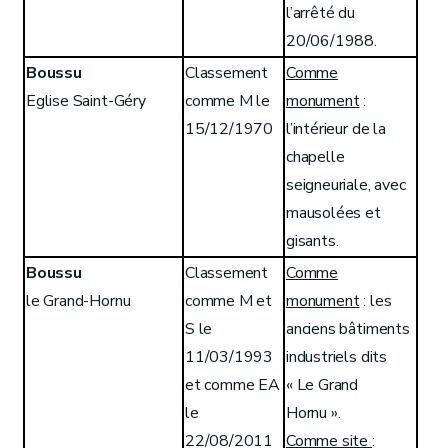
l’arrêté du
20/06/1988.
Boussu
Classement
Comme
Eglise Saint-Géry
comme M le
monument
:
15/12/1970
l’intérieur de la
chapelle
seigneuriale, avec
mausolées et
gisants.
Boussu
Classement
Comme
le Grand-Hornu
comme M et
monument
: les
S le
anciens bâtiments
11/03/1993
industriels dits
et comme EA
« Le Grand
le
Hornu ».
22/08/2011
Comme site
: