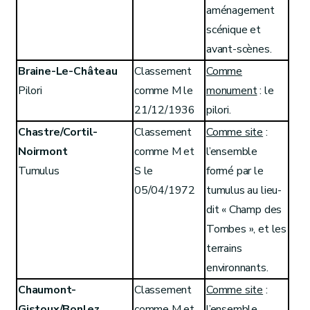
aménagement
scénique et
avant-scènes.
Braine-Le-Château
Classement
Comme
Pilori
comme M le
monument
: le
21/12/1936
pilori.
Chastre/Cortil-
Classement
Comme site
:
Noirmont
comme M et
l’ensemble
Tumulus
S le
formé par le
05/04/1972
tumulus au lieu-
dit « Champ des
Tombes », et les
terrains
environnants.
Chaumont-
Classement
Comme site
:
Gistoux/Bonlez
comme M et
l’ensemble