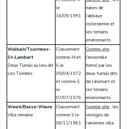
le
ruines de
16/09/1991
l’abbaye
cistercienne et
les terrains
environnants.
Walhain/Tourinnes-
Classement
Comme site
:
St-Lambert
comme M et
l’ensemble
Deux Tumuli au lieu-dit
S le
formé par les
Les Tombes
05/04/1972
deux tumuli dits
et comme S
de Libersart et
le
les terrains
07/07/1976
environnants.
Wavre/Basse-Wavre
Classement
Comme site
: les
Villa romaine
comme S le
vestiges de
06/11/1961
l’ancienne villa