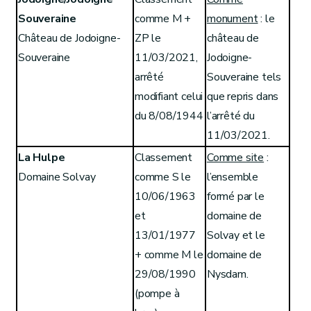
Souveraine
comme M +
monument
: le
Château de Jodoigne-
ZP le
château de
Souveraine
11/03/2021,
Jodoigne-
arrêté
Souveraine tels
modifiant celui
que repris dans
du 8/08/1944
l’arrêté du
11/03/2021.
La Hulpe
Classement
Comme site
:
Domaine Solvay
comme S le
l’ensemble
10/06/1963
formé par le
et
domaine de
13/01/1977
Solvay et le
+ comme M le
domaine de
29/08/1990
Nysdam.
(pompe à