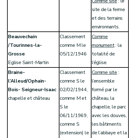
Comme site
: le
site de la ferme
et des terrains
environnants.
Beauvechain
Classement
Comme
/Tourinnes-la-
comme M le
monument
: la
Grosse
05/12/1946
totalité de
Eglise Saint-Martin
l’église.
Braine-
Classement
Comme site
:
l’Alleud/Ophain-
comme S le
l’ensemble
Bois- Seigneur-Isaac
02/02/1944,
formé par le
chapelle et château
comme M et
château, la
S le
chapelle, le parc
06/11/1969,
avec les douves,
comme S
les bâtiments
(extension) le
de l’abbaye et la