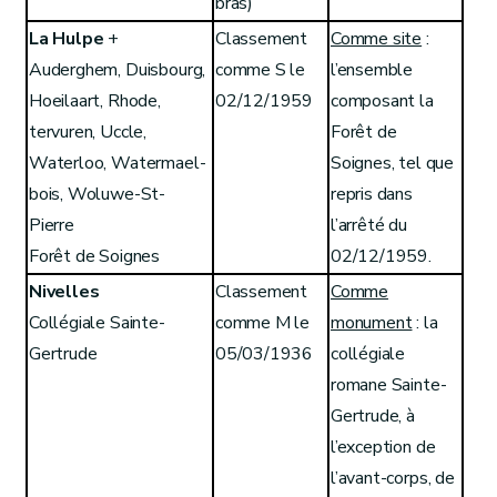
bras)
La Hulpe
+
Classement
Comme site
:
Auderghem, Duisbourg,
comme S le
l’ensemble
Hoeilaart, Rhode,
02/12/1959
composant la
tervuren, Uccle,
Forêt de
Waterloo, Watermael-
Soignes, tel que
bois, Woluwe-St-
repris dans
Pierre
l’arrêté du
Forêt de Soignes
02/12/1959.
Nivelles
Classement
Comme
Collégiale Sainte-
comme M le
monument
: la
Gertrude
05/03/1936
collégiale
romane Sainte-
Gertrude, à
l’exception de
l’avant-corps, de