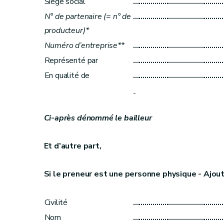
Siège social
………………………………………
N° de partenaire (= n° de
………………………………………
producteur)*
Numéro d’entreprise**
………………………………………
Représenté par
………………………………………
En qualité de
………………………………………
Ci-après dénommé le bailleur
Et d’autre part,
Si le preneur est une personne physique - Ajout
Civilité
………………………………………
Nom
………………………………………