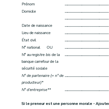
Prénom
………………………………………
Domicile
………………………………………
………………………………………
Date de naissance
………………………………………
Lieu de naissance
………………………………………
État civil
………………………………………
N° national OU
………………………………………
N° au registre
bis
de la
………………………………………
banque carrefour de la
sécurité sociale
N° de partenaire (= n° de
………………………………………
producteur)*
N° d’entreprise**
………………………………………
Si le preneur est une personne morale - Ajoute