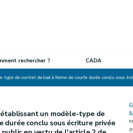
mment rechercher ?
CADA
C
l établissant un modèle-type de
S
e durée conclu sous écriture privée
M
(
 public en vertu de l'article 2 de