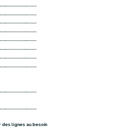
……………………………
……………………………
……………………………
……………………………
……………………………
……………………………
……………………………
……………………………
……………………………
……………………………
r des lignes au besoin