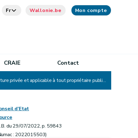
Fr
Wallonie.be
Mon compte
CRAIE
Contact
Arrêté ministériel établissant un modèle-type de contrat de bail à ferme de courte durée conclu sous écriture privée et applicable à tout propriétaire public en vertu de l'article 2 de l'arrêté du Gouvernement wallon du 20 juin 2019 déterminant le contenu minimal de l'état des lieux en matière de bail à ferme et précisant les clauses prévues à l'article 24 de la loi sur le bail à ferme
onseil d’Etat
ource
.B. du 29/07/2022, p. 59843
Numac : 2022015503)