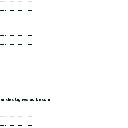
……………………………
……………………………
……………………………
……………………………
……………………………
er des lignes au besoin
……………………………
……………………………