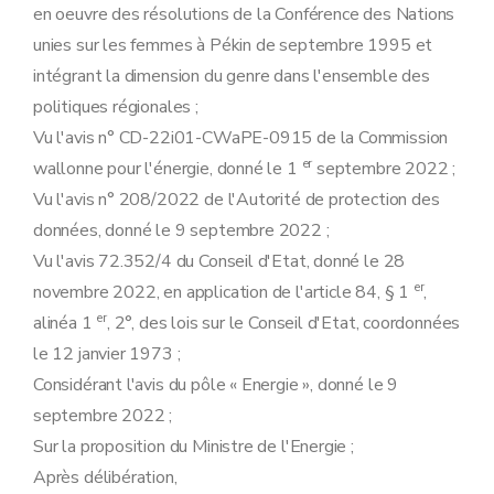
Art. 58
en oeuvre des résolutions de la Conférence des Nations
Art. 59
Chapitre 2
Modifications de l'arrêté du Gouvernement wallon du 30 mars 2006 relatif aux obligations de service public dans le marché du gaz
unies sur les femmes à Pékin de septembre 1995 et
Art. 60
intégrant la dimension du genre dans l'ensemble des
Art. 61
Art. 62
politiques régionales ;
Art. 63
Vu l'avis n° CD-22i01-CWaPE-0915 de la Commission
Art. 64
er
wallonne pour l'énergie, donné le 1
Art. 65
septembre 2022 ;
Art. 66
Vu l'avis n° 208/2022 de l'Autorité de protection des
Art. 67
données, donné le 9 septembre 2022 ;
Art. 68
Art. 69
Vu l'avis 72.352/4 du Conseil d'Etat, donné le 28
Art. 70
er
novembre 2022, en application de l'article 84, § 1
,
Art. 71
Art. 72
er
alinéa 1
, 2°, des lois sur le Conseil d'Etat, coordonnées
Art. 73
le 12 janvier 1973 ;
Art. 74
Art. 75
Considérant l'avis du pôle « Energie », donné le 9
Art. 76
septembre 2022 ;
Art. 77
Art. 78
Sur la proposition du Ministre de l'Energie ;
Art. 79
Après délibération,
Art. 80