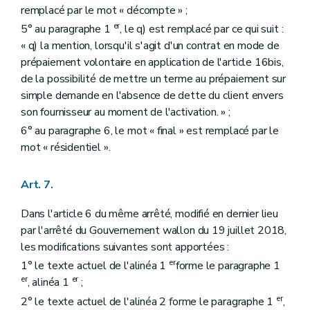
remplacé par le mot « décompte » ;
er
5° au paragraphe 1
, le q) est remplacé par ce qui suit :
« q) la mention, lorsqu'il s'agit d'un contrat en mode de
prépaiement volontaire en application de l'article 16bis,
de la possibilité de mettre un terme au prépaiement sur
simple demande en l'absence de dette du client envers
son fournisseur au moment de l'activation. » ;
6° au paragraphe 6, le mot « final » est remplacé par le
mot « résidentiel ».
Art. 7.
Dans l'article 6 du même arrêté, modifié en dernier lieu
par l'arrêté du Gouvernement wallon du 19 juillet 2018,
les modifications suivantes sont apportées :
er
1° le texte actuel de l'alinéa 1
forme le paragraphe 1
er
er
, alinéa 1
;
er
2° le texte actuel de l'alinéa 2 forme le paragraphe 1
,