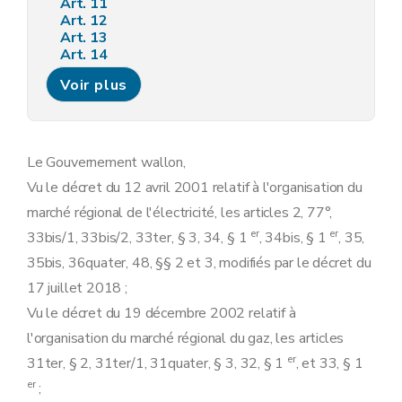
Art. 11
Art. 12
Art. 13
Art. 14
Art. 15
Voir plus
Art. 16
Art. 17
Art. 18
Art. 19
Art. 20
Le Gouvernement wallon,
Art. 21
Vu le décret du 12 avril 2001 relatif à l'organisation du
Art. 22
Art. 23
marché régional de l'électricité, les articles 2, 77°,
Art. 24
er
er
33bis/1, 33bis/2, 33ter, § 3, 34, § 1
, 34bis, § 1
, 35,
Art. 25
Art. 26
35bis, 36quater, 48, §§ 2 et 3, modifiés par le décret du
Art. 27
17 juillet 2018 ;
Art. 28
Art. 29
Vu le décret du 19 décembre 2002 relatif à
Art. 30
l'organisation du marché régional du gaz, les articles
Art. 31
Art. 32
er
31ter, § 2, 31ter/1, 31quater, § 3, 32, § 1
, et 33, § 1
Art. 33
er
;
Art. 34