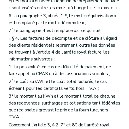
c) les mots « ou avec la fonction de prépaiement activée
» sont insérés entre les mots « à budget » et « existe, » ;
er
6° au paragraphe 3, alinéa 1
, le mot « régularisation »
est remplacé par le mot « décompte » ;
7° le paragraphe 4 est remplacé par ce qui suit :
« § 4. Les factures de décompte et de clôture à l'égard
des clients résidentiels reprennent, outre les données
se trouvant à l'article 4 de l'arrêté royal facture, les
informations suivantes :
1° la possibilité, en cas de difficulté de paiement, de
faire appel au CPAS ou à des associations sociales ;
2° le coût au kWh et le coût total facturés, le cas
échéant, pour les certificats verts, hors T.V.A. ;
3° le montant au kWh et le montant total de chacune
des redevances, surcharges et cotisations tant fédérales
que régionales grevant le prix de la fourniture, hors
T.V.A.
Concernant l'article 3, § 2, 7° et 8°, de l'arrêté royal