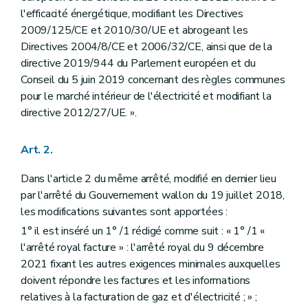
Art. 105
l'efficacité énergétique, modifiant les Directives
Art. 106
2009/125/CE et 2010/30/UE et abrogeant les
Art. 107
Directives 2004/8/CE et 2006/32/CE, ainsi que de la
Chapitre 3
Modifications de l'arrêté du Gouvernement wallon du 17 juillet 2003 relatif à la commission locale pour l'énergie
directive 2019/944 du Parlement européen et du
Art. 108
Art. 109
Conseil du 5 juin 2019 concernant des règles communes
Art. 110
pour le marché intérieur de l'électricité et modifiant la
Art. 111
directive 2012/27/UE. ».
Chapitre 4
Dispositions abrogatoires, transitoires et finales
Art. 112
Art. 113
Art. 2.
Art. 114
Annexe 1
Dans l'article 2 du même arrêté, modifié en dernier lieu
Annexe 2
par l'arrêté du Gouvernement wallon du 19 juillet 2018,
les modifications suivantes sont apportées :
1° il est inséré un 1° /1 rédigé comme suit : « 1° /1 «
l'arrêté royal facture » : l'arrêté royal du 9 décembre
2021 fixant les autres exigences minimales auxquelles
doivent répondre les factures et les informations
relatives à la facturation de gaz et d'électricité ; » ;