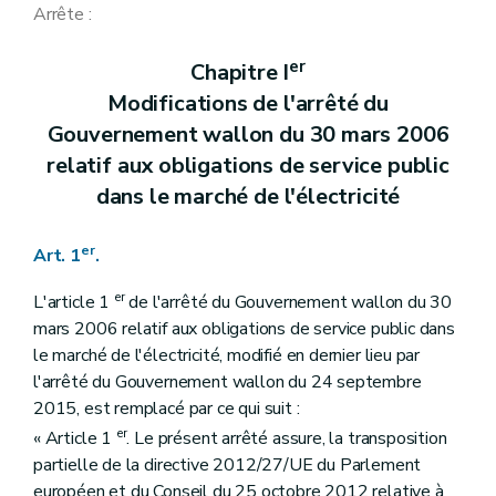
Art. 81
Arrête :
Art. 82
Art. 83
er
Chapitre I
Art. 84
Art. 85
Modifications de l'arrêté du
Art. 86
Gouvernement wallon du 30 mars 2006
Art. 87
Art. 88
relatif aux obligations de service public
Art. 89
dans le marché de l'électricité
Art. 90
Art. 91
Art. 92
er
Art. 1
.
Art. 93
Art. 94
er
L'article 1
de l'arrêté du Gouvernement wallon du 30
Art. 95
Art. 96
mars 2006 relatif aux obligations de service public dans
Art. 97
le marché de l'électricité, modifié en dernier lieu par
Art. 98
l'arrêté du Gouvernement wallon du 24 septembre
Art. 99
2015, est remplacé par ce qui suit :
Art. 100
Art. 101
er
« Article 1
. Le présent arrêté assure, la transposition
Art. 102
partielle de la directive 2012/27/UE du Parlement
Art. 103
européen et du Conseil du 25 octobre 2012 relative à
Art. 104