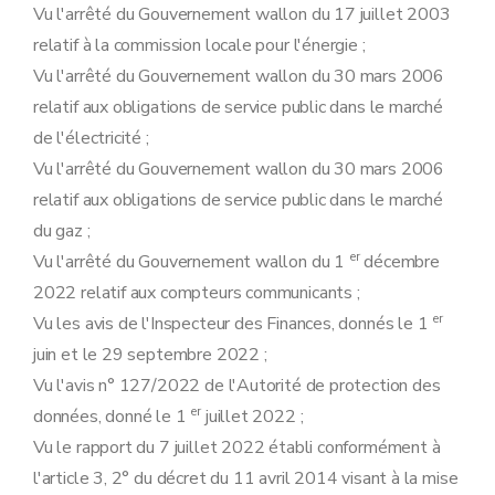
Art. 35
Vu l'arrêté du Gouvernement wallon du 17 juillet 2003
Art. 36
relatif à la commission locale pour l'énergie ;
Art. 37
Vu l'arrêté du Gouvernement wallon du 30 mars 2006
Art. 38
Art. 39
relatif aux obligations de service public dans le marché
Art. 40
de l'électricité ;
Art. 41
Art. 42
Vu l'arrêté du Gouvernement wallon du 30 mars 2006
Art. 43
relatif aux obligations de service public dans le marché
Art. 44
Art. 45
du gaz ;
Art. 46
er
Vu l'arrêté du Gouvernement wallon du 1
décembre
Art. 47
Art. 48
2022 relatif aux compteurs communicants ;
Art. 49
er
Vu les avis de l'Inspecteur des Finances, donnés le 1
Art. 50
Art. 51
juin et le 29 septembre 2022 ;
Art. 52
Vu l'avis n° 127/2022 de l'Autorité de protection des
Art. 53
Art. 54
er
données, donné le 1
juillet 2022 ;
Art. 55
Vu le rapport du 7 juillet 2022 établi conformément à
Art. 56
Art. 57
l'article 3, 2° du décret du 11 avril 2014 visant à la mise