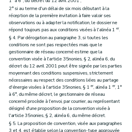
1° à 6°, du décret du 12 avril 2001 ;
2° si au terme d'un délai de six mois débutant à la
réception de la première invitation à faire valoir ses
observations ou à adapter la notification, le dossier ne
er
répond toujours pas aux conditions visées à l'alinéa 1
.
§ 4. Par dérogation au paragraphe 3, si toutes les
conditions ne sont pas respectées mais que le
gestionnaire de réseau concerné estime que la
convention visée à l'article 35nonies, § 2, alinéa 6, du
décret du 12 avril 2001 peut être signée par les parties
moyennant des conditions suspensives, strictement
nécessaires au respect des conditions liées au partage
er
er
d'énergie visées à l'article 35nonies, § 1
, alinéa 1
, 1°
à 6°, du même décret, le gestionnaire de réseau
concerné procède à l'envoi, par courrier, au représentant
désigné d'une proposition de la convention visée à
l'article 35nonies, § 2, alinéa 6, du même décret.
§ 5. La proposition de convention, visée aux paragraphes
3 et 4, est établie selon la convention-type approuvée