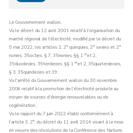
Chapitre 4
Création d'une communauté d'énergie
Art. 15
Art. 16
Art. 17
Le Gouvernement wallon,
Art. 18
Vu le décret du 12 avril 2001 relatif à l'organisation du
Chapitre 5
Activité de partage d'énergie au sein d'une communauté d'énergie
Art. 19
marché régional de l'électricité, modifié par le décret du
Art. 20
5 mai 2022, les articles 2, 2° quinquies, 2° sexies et 2°
Art. 21
Art. 22
er
nonies, 35octies, § 7, 35nonies, §§ 1
et 2,
Art. 23
er
35duodecies, 35terdecies, §§ 1
et 2, 35quaterdecies,
Art. 24
Chapitre 6
Information de l'Administration dans le cadre de la remise des certificats verts
§ 3, 35quindecies et 39 ;
Art. 25
Vu l'arrêté du Gouvernement wallon du 30 novembre
Chapitre 7
Dispositions modificatives de l'arrêté du Gouvernement wallon du 30 novembre 2006 relatif à la promotion de l'électricité produite au moyen de sources d'énergie renouvelables ou de cogénération
Art. 26
2006 relatif à la promotion de l'électricité produite au
Chapitre 8
Disposition finale
moyen de sources d'énergie renouvelables ou de
Art. 27
cogénération ;
Vu le rapport du 7 juin 2022 établi conformément à
l'article 3, 2°, du décret du 11 avril 2014 visant à la mise
en oeuvre des résolutions de la Conférence des Nations