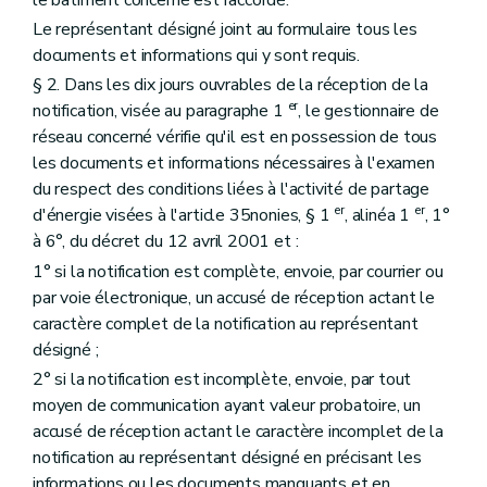
le bâtiment concerné est raccordé.
Le représentant désigné joint au formulaire tous les
documents et informations qui y sont requis.
§ 2. Dans les dix jours ouvrables de la réception de la
er
notification, visée au paragraphe 1
, le gestionnaire de
réseau concerné vérifie qu'il est en possession de tous
les documents et informations nécessaires à l'examen
du respect des conditions liées à l'activité de partage
er
er
d'énergie visées à l'article 35nonies, § 1
, alinéa 1
, 1°
à 6°, du décret du 12 avril 2001 et :
1° si la notification est complète, envoie, par courrier ou
par voie électronique, un accusé de réception actant le
caractère complet de la notification au représentant
désigné ;
2° si la notification est incomplète, envoie, par tout
moyen de communication ayant valeur probatoire, un
accusé de réception actant le caractère incomplet de la
notification au représentant désigné en précisant les
informations ou les documents manquants et en