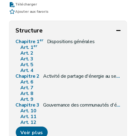
Télécharger
Ajouter aux favoris
Structure
er
Chapitre 1
Dispositions générales
er
Art. 1
Art. 2
Art. 3
Art. 5
Art. 4
Chapitre 2
Activité de partage d'énergie au sein d'un même bâtiment
Art. 6
Art. 7
Art. 8
Art. 9
Chapitre 3
Gouvernance des communautés d'énergie
Art. 10
Art. 11
Art. 12
Art. 13
Voir plus
Art. 14