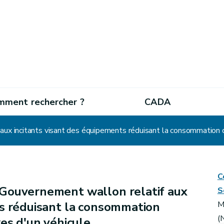
mment rechercher ?
CADA
aux incitants visant des équipements réduisant la consommation d
C
 Gouvernement wallon relatif aux
S
ts réduisant la consommation
M
(
res d'un véhicule