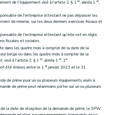
er
er
iement de l'équipement visé à l'article 2, § 1
, alinéa 1
,
esponsable de l'entreprise attestant ne pas dépasser les
ement de minimis, sur les deux derniers exercices fiscaux et
sponsable de l'entreprise attestant qu'elle est en règle
ns fiscales et sociales.
te dans les quatre mois à compter de la date de la
teur belge ou dans les quatre mois à compter de la
er
er
, visé à l'article 2, § 1
, alinéa 1
, 2°.
er
ont été émises entre le 1
janvier 2023 et le 31
nde de prime pour un ou plusieurs équipements visés à
emande de prime peut néanmoins porter sur un ou plusieurs
r de la date de réception de la demande de prime, le SPW
e demande relative aux renseignements manquants en lui