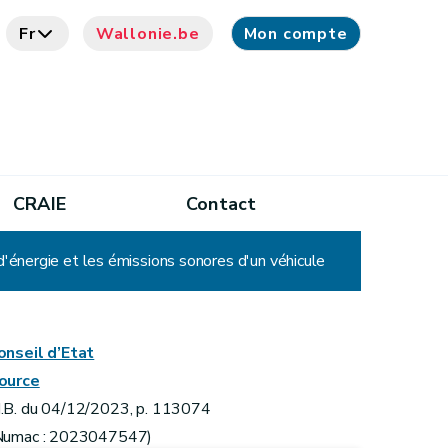
Fr
Wallonie.be
Mon compte
CRAIE
Contact
'énergie et les émissions sonores d'un véhicule
onseil d’Etat
ource
.B. du 04/12/2023, p. 113074
Numac : 2023047547)