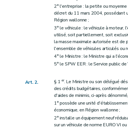
2° l'entreprise : la petite ou moyenne 
décret du 11 mars 2004, possédant un 
Région wallonne ;
3° le véhicule : le véhicule à moteur,
utilisé, soit partiellement, soit excl
la masse maximale autorisée est de pl
l'ensemble de véhicules articulés ou re
4° le Ministre : le Ministre qui a l'éco
5° le SPW EER : le Service public de
er
§ 1
. Le Ministre ou son délégué dési
Art. 2.
des crédits budgétaires, conformémen
d'aides de minimis, ci-après dénommé, 
1° possède une unité d'établissement t
économique, en Région wallonne ;
2° installe un équipement neuf rédui
sur un véhicule de norme EURO VI ou 