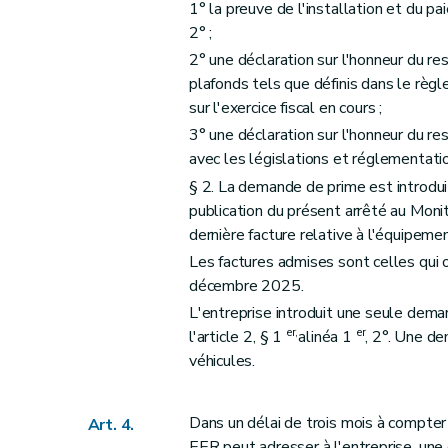
1° la preuve de l'installation et du pa
2° ;
2° une déclaration sur l'honneur du r
plafonds tels que définis dans le règl
sur l'exercice fiscal en cours ;
3° une déclaration sur l'honneur du re
avec les législations et réglementatio
§ 2. La demande de prime est introdui
publication du présent arrêté au Moni
dernière facture relative à l'équipement
Les factures admises sont celles qui 
décembre 2025.
L'entreprise introduit une seule dema
er
,
er
l'article 2, § 1
alinéa 1
, 2°. Une d
véhicules.
Dans un délai de trois mois à compte
Art. 4.
EER peut adresser à l'entreprise, un