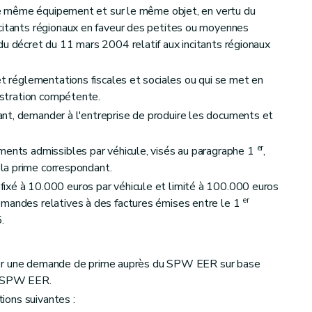
r le même équipement et sur le même objet, en vertu du
citants régionaux en faveur des petites ou moyennes
du décret du 11 mars 2004 relatif aux incitants régionaux
et réglementations fiscales et sociales ou qui se met en
nistration compétente.
nt, demander à l'entreprise de produire les documents et
er
ments admissibles par véhicule, visés au paragraphe 1
,
e la prime correspondant.
ixé à 10.000 euros par véhicule et limité à 100.000 euros
er
emandes relatives à des factures émises entre le 1
.
urrier une demande de prime auprès du SPW EER sur base
le SPW EER.
tions suivantes :