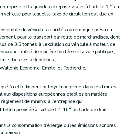
er
entreprise et la grande entreprise visées à l'article 1
du
véhicule pour lequel la taxe de circulation est due en
 l'ensemble de véhicules articulés ou remorque prévu ou
usivement, pour le transport par route de marchandises, dont
us de 3,5 tonnes, à l'exclusion du véhicule à moteur, de
morque, utilisé de manière limitée sur la voie publique ;
nomie dans ses attributions ;
 Wallonie Economie, Emploi et Recherche.
gné à cette fin peut octroyer une prime, dans les limites
t aux dispositions européennes établies en matière
règlement de minimis, à l'entreprise qui :
elle que visée à l'article I.2., 16°, du Code de droit
sant la consommation d'énergie ou les émissions sonores
supérieure ;