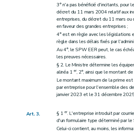
3° n'a pas bénéficié d'incitants, pou
décret du 11 mars 2004 relatif aux in
entreprises, du décret du 11 mars ou 
en faveur des grandes entreprises ;
4° est en règle avec les législations 
règle dans les délais fixés par l'admi
Au 4°, le SPW EER peut, le cas échéa
les preuves nécessaires.
§ 2. Le Ministre détermine les équipe
er
alinéa 1
, 2°, ainsi que le montant d
Le montant maximum de la prime est f
par entreprise pour l'ensemble des d
janvier 2023 et le 31 décembre 2025
er
§ 1
. L'entreprise introduit par co
Art. 3.
d'un formulaire type déterminé par 
Celui-ci contient, au moins, les informa