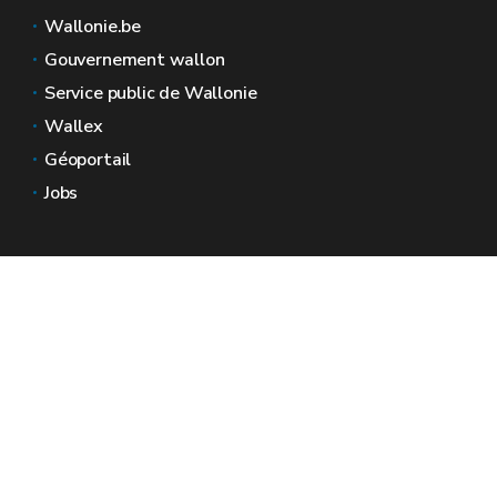
Wallonie.be
Gouvernement wallon
Service public de Wallonie
Wallex
Géoportail
Jobs
Nous contacter
Espaces Wallonie
Presse
Introduire une plainte au SPW