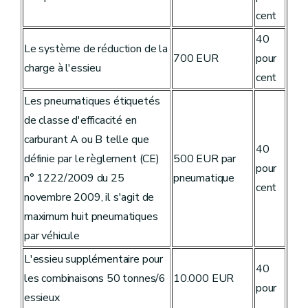
cent
40
Le système de réduction de la
700 EUR
pour
charge à l'essieu
cent
Les pneumatiques étiquetés
de classe d'efficacité en
carburant A ou B telle que
40
définie par le règlement (CE)
500 EUR par
pour
n° 1222/2009 du 25
pneumatique
cent
novembre 2009, il s'agit de
maximum huit pneumatiques
par véhicule
L'essieu supplémentaire pour
40
les combinaisons 50 tonnes/6
10.000 EUR
pour
essieux