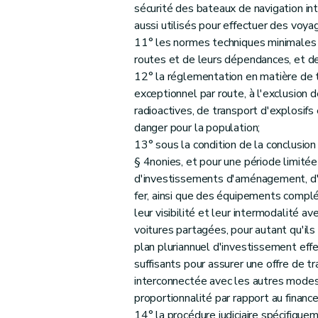
sécurité des bateaux de navigation int
aussi utilisés pour effectuer des voya
11° les normes techniques minimales d
routes et de leurs dépendances, et d
12° la réglementation en matière de 
exceptionnel par route, à l'exclusion
radioactives, de transport d'explosif
danger pour la population;
13° sous la condition de la conclusion
§ 4nonies, et pour une période limitée 
d'investissements d'aménagement, d'
fer, ainsi que des équipements complé
leur visibilité et leur intermodalité av
voitures partagées, pour autant qu'ils
plan pluriannuel d'investissement eff
suffisants pour assurer une offre de t
interconnectée avec les autres modes 
proportionnalité par rapport au financ
14° la procédure judiciaire spécifique