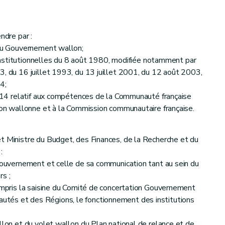
ndre par :
 du Gouvernement wallon;
es institutionnelles du 8 août 1980, modifiée notamment par
3, du 16 juillet 1993, du 13 juillet 2001, du 12 août 2003,
4;
 2014 relatif aux compétences de la Communauté française
gion wallonne et à la Commission communautaire française.
t Ministre du Budget, des Finances, de la Recherche et du
:
 Gouvernement et celle de sa communication tant au sein du
rs ;
compris la saisine du Comité de concertation Gouvernement
tés et des Régions, le fonctionnement des institutions
llon et du volet wallon du Plan national de relance et de