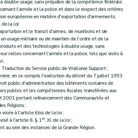
 à double usage, sans préjudice de la compétence fédérale
ncernant l'armée et la police et dans le respect des critères
Union européenne en matière d'exportation d'armements,
, de la loi;
exportation et le transit d'armes, de munitions et de
un usage militaire ou de maintien de l'ordre et de la
 produits et des technologies à double usage, sans
ur celles concernant l'armée et la police, tels que visés à
i ;
 Traduction du Service public de Wallonie Support ;
rerie, en ce compris l'exécution du décret du 7 juillet 1993
roit public d'administration des bâtiments scolaires de
irs publics et les compétences fiscales transférées aux
illet 2001 portant refinancement des Communautés et
es Régions ;
visée à l'article 6bis de la loi ;
er
sé à l'article 6, § 1
, XI, de la loi ;
t au sein des instances de la Grande Région.