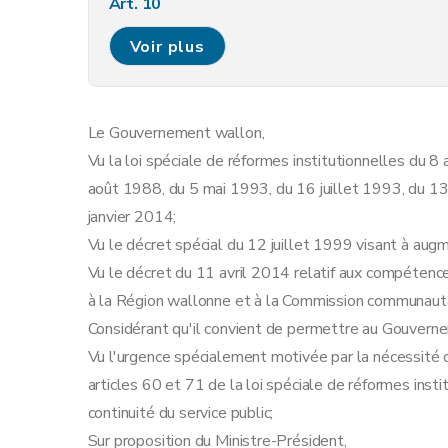
Art. 10
Art. 11
Voir plus
Art. 12
Art. 13
Art. 14
Le Gouvernement wallon,
Art. 15
Vu la loi spéciale de réformes institutionnelles du 
août 1988, du 5 mai 1993, du 16 juillet 1993, du 13
janvier 2014;
Vu le décret spécial du 12 juillet 1999 visant à 
Vu le décret du 11 avril 2014 relatif aux compétenc
à la Région wallonne et à la Commission communautai
Considérant qu'il convient de permettre au Gouvernem
Vu l'urgence spécialement motivée par la nécessité 
articles 60 et 71 de la loi spéciale de réformes inst
continuité du service public;
Sur proposition du Ministre-Président,