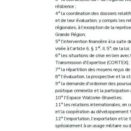
résilience ;
4° la coordination des dossiers relati
et de leur évaluation, y compris les r
régionales, à l'exception de la repré
Grande Région;
5° l'intervention financière à la suit
er
visée à l'article 6, § 1
, II, 5°, de la loi;
6° les situations de crise en lien ave
Transmission d'Expertise (CORTEX);
7° la répartition des moyens reçus de 
8° l'évaluation, la prospective et la st
9° la demande d'ordonner des poursuite
politique criminelle et la participati
10° l'Espace Wallonie-Bruxelles;
11° les relations internationales, en 
et la coopération au développement tel
12° l'importation, l'exportation et le 
spécialement à un usage militaire ou d