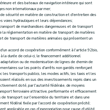
érieure et des bateaux de navigation intérieure qui sont
ges non internationaux par mer;
e sécurité en matière de construction et d'entretien des
es voies hydrauliques et leurs dépendances;
transport de marchandises dangereuses et de transport
 de la réglementation en matière de transport de matières
s et de transport de matières animales qui présentent un
 d'un accord de coopération conformément à l'article 92bis,
à la durée de celui-ci, le financement additionnel
adaptation ou de modernisation de lignes de chemin de
mentaires sur les points d'arrêts non gardés renforçant
ec les transports publics, les modes actifs, les taxis et les
 soient réalisés en sus des investissements repris dans un
ectivement doté, par l'autorité fédérale, de moyens
ransport ferroviaire attractive, performante et efficacement
de transport sur l'ensemble du territoire et dans une
ement fédéral fixée par l'accord de coopération précité;
ment applicable en cas d'expropriation pour cause d'utilité