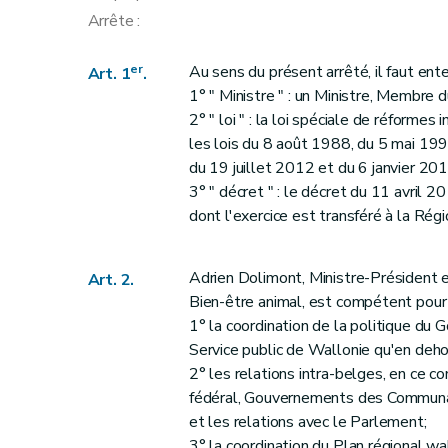
Arrête :
er
Au sens du présent arrêté, il faut ente
Art. 1
.
1° " Ministre " : un Ministre, Membre
2° " loi " : la loi spéciale de réform
les lois du 8 août 1988, du 5 mai 199
du 19 juillet 2012 et du 6 janvier 201
3° " décret " : le décret du 11 avril
dont l'exercice est transféré à la Ré
Adrien Dolimont, Ministre-Président e
Art. 2.
Bien-être animal, est compétent pour 
1° la coordination de la politique du
Service public de Wallonie qu'en deho
2° les relations intra-belges, en ce 
fédéral, Gouvernements des Communau
et les relations avec le Parlement;
3° la coordination du Plan régional wa