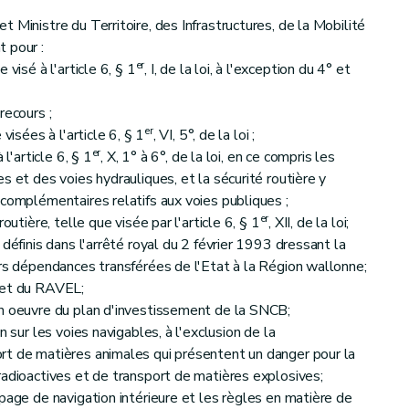
 Ministre du Territoire, des Infrastructures, de la Mobilité
 pour :
er
visé à l'article 6, § 1
, I, de la loi, à l'exception du 4° et
recours ;
er
visées à l'article 6, § 1
, VI, 5°, de la loi ;
er
l'article 6, § 1
, X, 1° à 6°, de la loi, en ce compris les
s et des voies hydrauliques, et la sécurité routière y
 complémentaires relatifs aux voies publiques ;
er
outière, telle que visée par l'article 6, § 1
, XII, de la loi;
définis dans l'arrêté royal du 2 février 1993 dressant la
urs dépendances transférées de l'Etat à la Région wallonne;
 et du RAVEL;
en oeuvre du plan d'investissement de la SNCB;
n sur les voies navigables, à l'exclusion de la
rt de matières animales qui présentent un danger pour la
radioactives et de transport de matières explosives;
page de navigation intérieure et les règles en matière de