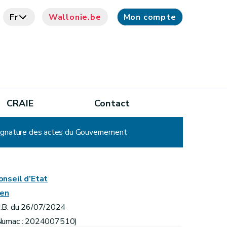
Fr
Wallonie.be
Mon compte
CRAIE
Contact
 signature des actes du Gouvernement
onseil d’Etat
ien
.B. du 26/07/2024
Numac : 2024007510)