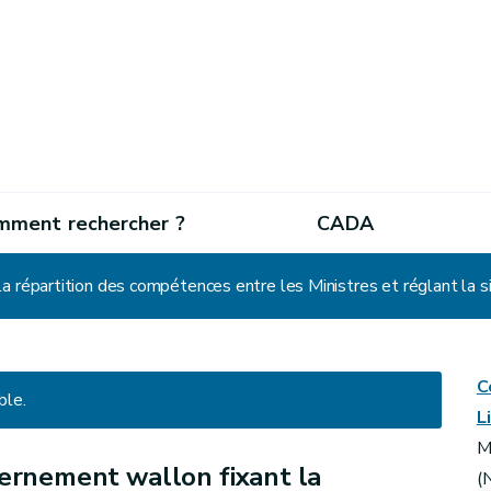
mment rechercher ?
CADA
a répartition des compétences entre les Ministres et réglant la
C
ble.
L
M
ernement wallon fixant la
(