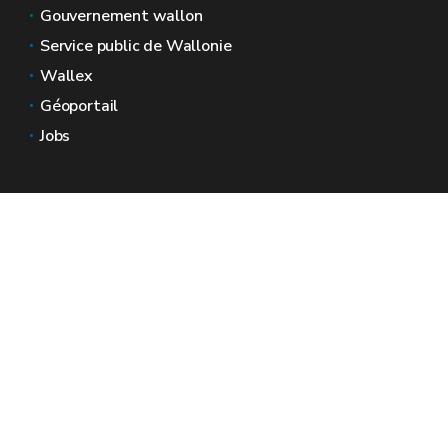
Gouvernement wallon
Service public de Wallonie
Wallex
Géoportail
Jobs
Nous contacter
Espaces Wallonie
Presse
Introduire une plainte au SPW
Signaler une irrégularité