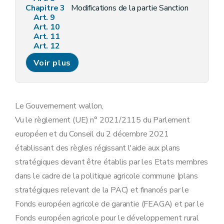
Chapitre 3
Modifications de la partie Sanction
Art. 9
Art. 10
Art. 11
Art. 12
Art. 13
Voir plus
Art. 14
Art. 15
Chapitre 4
Dispositions finales
Art. 16
Art. 17
Le Gouvernement wallon,
Vu le règlement (UE) n° 2021/2115 du Parlement
européen et du Conseil du 2 décembre 2021
établissant des règles régissant l'aide aux plans
stratégiques devant être établis par les Etats membres
dans le cadre de la politique agricole commune (plans
stratégiques relevant de la PAC) et financés par le
Fonds européen agricole de garantie (FEAGA) et par le
Fonds européen agricole pour le développement rural