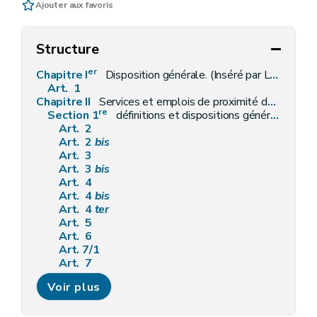
Ajouter aux favoris
Structure
er
Chapitre I
Disposition générale. (Inséré par L 2003-12-22/42, art. 63, 002; ED : 01-01-2004)
Art. 1
Chapitre II
Services et emplois de proximité dans le secteur de l'aide à domicile de nature ménagère. (Inséré par L 2003-12-22/42, art. 64, 002; ED : 01-01-2004)
re
Section 1
définitions et dispositions générales. (Inséré par L 2003-12-22/42, art. 65, 002; ED : 01-01-2004)
Art. 2
Art. 2
bis
Art. 3
Art. 3
bis
Art. 4
Art. 4
bis
Art. 4
ter
Art. 5
Art. 6
Art. 7/1
Art. 7
Art. 7
bis
Voir plus
Art. 7
ter
Art. 7
quater