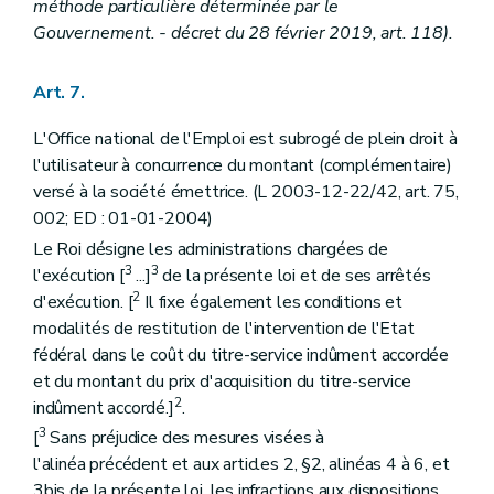
méthode particulière déterminée par le
Gouvernement. - décret du 28 février 2019, art. 118).
Art. 7.
L'Office national de l'Emploi est subrogé de plein droit à
l'utilisateur à concurrence du montant (complémentaire)
versé à la société émettrice. (L 2003-12-22/42, art. 75,
002; ED : 01-01-2004)
Le Roi désigne les administrations chargées de
3
3
l'exécution [
...]
de la présente loi et de ses arrêtés
2
d'exécution. [
Il fixe également les conditions et
modalités de restitution de l'intervention de l'Etat
fédéral dans le coût du titre-service indûment accordée
et du montant du prix d'acquisition du titre-service
2
indûment accordé.]
.
3
[
Sans préjudice des mesures visées à
l'alinéa précédent et aux articles 2, §2, alinéas 4 à 6, et
3bis de la présente loi, les infractions aux dispositions