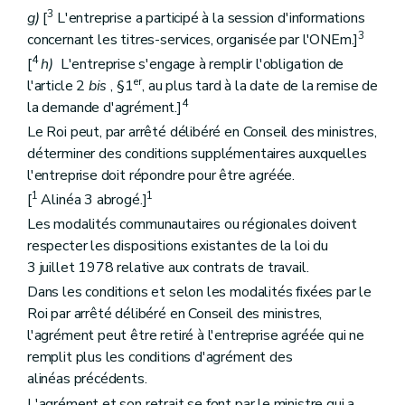
3
g)
[
L'entreprise a participé à la session d'informations
3
concernant les titres-services, organisée par l'ONEm.]
4
[
h)
L'entreprise s'engage à remplir l'obligation de
er
l'article 2
bis
, §1
, au plus tard à la date de la remise de
4
la demande d'agrément.]
Le Roi peut, par arrêté délibéré en Conseil des ministres,
déterminer des conditions supplémentaires auxquelles
l'entreprise doit répondre pour être agréée.
1
1
[
Alinéa 3 abrogé.]
Les modalités communautaires ou régionales doivent
respecter les dispositions existantes de la loi du
3 juillet 1978 relative aux contrats de travail.
Dans les conditions et selon les modalités fixées par le
Roi par arrêté délibéré en Conseil des ministres,
l'agrément peut être retiré à l'entreprise agréée qui ne
remplit plus les conditions d'agrément des
alinéas précédents.
L'agrément et son retrait se font par le ministre qui a