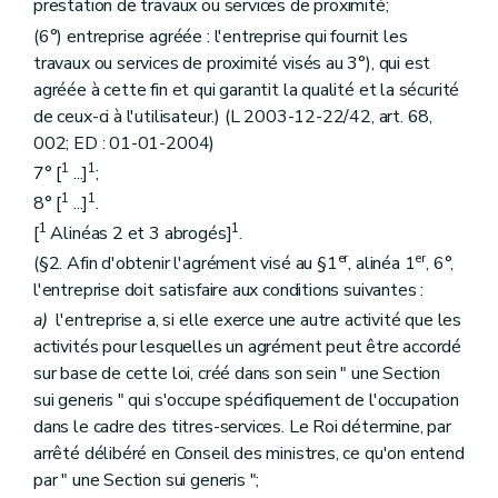
prestation de travaux ou services de proximité;
(6°) entreprise agréée : l'entreprise qui fournit les
travaux ou services de proximité visés au 3°), qui est
agréée à cette fin et qui garantit la qualité et la sécurité
de ceux-ci à l'utilisateur.) (L 2003-12-22/42, art. 68,
002; ED : 01-01-2004)
1
1
7° [
...]
;
1
1
8° [
...]
.
1
1
[
Alinéas 2 et 3 abrogés]
.
er
er
(§2. Afin d'obtenir l'agrément visé au §1
, alinéa 1
, 6°,
l'entreprise doit satisfaire aux conditions suivantes :
a)
l'entreprise a, si elle exerce une autre activité que les
activités pour lesquelles un agrément peut être accordé
sur base de cette loi, créé dans son sein " une Section
sui generis " qui s'occupe spécifiquement de l'occupation
dans le cadre des titres-services. Le Roi détermine, par
arrêté délibéré en Conseil des ministres, ce qu'on entend
par " une Section sui generis ";