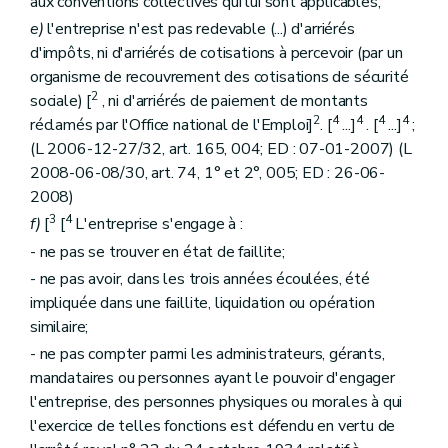
aux conventions collectives qui lui sont applicables;
e)
l'entreprise n'est pas redevable (...) d'arriérés
d'impôts, ni d'arriérés de cotisations à percevoir (par un
organisme de recouvrement des cotisations de sécurité
2
sociale) [
, ni d'arriérés de paiement de montants
2
4
4
4
4
réclamés par l'Office national de l'Emploi]
. [
...]
. [
...]
;
(L 2006-12-27/32, art. 165, 004; ED : 07-01-2007) (L
2008-06-08/30, art. 74, 1° et 2°, 005; ED : 26-06-
2008)
3
4
f)
[
[
L'entreprise s'engage à :
- ne pas se trouver en état de faillite;
- ne pas avoir, dans les trois années écoulées, été
impliquée dans une faillite, liquidation ou opération
similaire;
- ne pas compter parmi les administrateurs, gérants,
mandataires ou personnes ayant le pouvoir d'engager
l'entreprise, des personnes physiques ou morales à qui
l'exercice de telles fonctions est défendu en vertu de