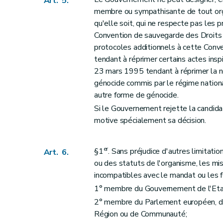
Art. 5.
membre ou sympathisante de tout orga
qu'elle soit, qui ne respecte pas les
Convention de sauvegarde des Droits 
protocoles additionnels à cette Conven
tendant à réprimer certains actes inspi
23 mars 1995 tendant à réprimer la nég
génocide commis par le régime nation
autre forme de génocide.
Si le Gouvernement rejette la candidat
motive spécialement sa décision.
er
§1
. Sans préjudice d'autres limitatio
Art. 6.
ou des statuts de l'organisme, les m
incompatibles avec le mandat ou les f
1° membre du Gouvernement de l'Etat
2° membre du Parlement européen, de
Région ou de Communauté;