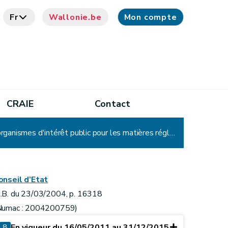
Fr
Wallonie.be
Mon compte
CRAIE
Contact
Décret relatif aux commissaires du Gouvernement et aux missions de contrôle des réviseurs au sein des organismes d'intérêt public pour les matières réglées en vertu de l'article 138 de la Constitution (Ancien intitulé avant la modification par le Décret du 30 avril 2009, art. 2 : Décret du 12 février 2004 relatif au commissaire du Gouvernement pour les matières réglées en vertu de l'article 138 de la Constitution)
onseil d’Etat
.B. du 23/03/2004, p. 16318
Numac : 2004200759)
8
En vigueur du 16/05/2011 au 31/12/2015