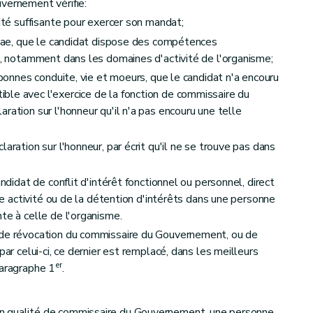
vernement vérifie:
lité suffisante pour exercer son mandat;
vitae, que le candidat dispose des compétences
le, notamment dans les domaines d'activité de l'organisme;
e bonnes conduite, vie et moeurs, que le candidat n'a encouru
le avec l'exercice de la fonction de commissaire du
ration sur l'honneur qu'il n'a pas encouru une telle
aration sur l'honneur, par écrit qu'il ne se trouve pas dans
andidat de conflit d'intérêt fonctionnel ou personnel, direct
une activité ou de la détention d'intérêts dans une personne
te à celle de l'organisme.
 de révocation du commissaire du Gouvernement, ou de
par celui-ci, ce dernier est remplacé, dans les meilleurs
er
paragraphe 1
.
n qualité de commissaire du Gouvernement, une personne