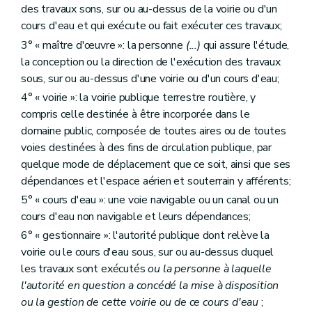
Art. 23
des travaux sons, sur ou au-dessus de la voirie ou d'un
Art. 24
cours d'eau et qui exécute ou fait exécuter ces travaux;
Section 4
La péremption de l'autorisation
3° « maître d'œuvre »: la personne
(...)
qui assure l'étude,
Art. 25
Section 5
Le recours
la conception ou la direction de l'exécution des travaux
Art. 26
sous, sur ou au-dessus d'une voirie ou d'un cours d'eau;
Art. 27
4° « voirie »: la voirie publique terrestre routière, y
Art. 28
Titre III
Exécution du chantier
compris celle destinée à être incorporée dans le
Chapitre premier
Obligations préalables à l'ouverture d'un chantier
domaine public, composée de toutes aires ou de toutes
Art. 29
voies destinées à des fins de circulation publique, par
Art. 30
quelque mode de déplacement que ce soit, ainsi que ses
Art. 31
Art. 32
dépendances et l'espace aérien et souterrain y afférents;
Chapitre II
Obligations durant l'exécution du chantier
5° « cours d'eau »: une voie navigable ou un canal ou un
Art. 33
cours d'eau non navigable et leurs dépendances;
Art. 34
Chapitre III
Obligations au terme du chantier
6° « gestionnaire »: l'autorité publique dont relève la
Art.
35
voirie ou le cours d'eau sous, sur ou au-dessus duquel
Art.
36
les travaux sont exécutés
ou la personne à laquelle
Art.
37
Art.
38
l'autorité en question a concédé la mise à disposition
Art.
38
bis
ou la gestion de cette voirie ou de ce cours d'eau
;
Art. 38