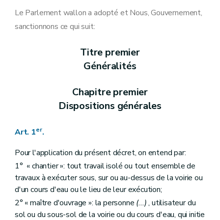
Art. 11
Chapitre III
La coordination des chantiers
Le Parlement wallon a adopté et Nous, Gouvernement,
Section première
Généralités
sanctionnons ce qui suit:
Art. 12
Art. 13
Section 2
Procédure
Titre premier
Sous-section première
Demande de coordination
Généralités
Art. 14
Sous-section 2
Désignation du coordinateur-pilote
Art. 15
Chapitre premier
Chapitre IV
L'autorisation d'exécution de chantier
Section première
Élaboration du dossier de demande d'autorisation d'exécution de chantier
Dispositions générales
Sous-section première
Élaboration du dossier commun de demande d'autorisation d'exécution de chantier
Art. 16
er
Sous-section 2
Élaboration du dossier simplifié de demande d'autorisation d'exécution de chantier
Art. 1
.
Art. 17
Sous-section 3
Dispenses
Pour l'application du présent décret, on entend par:
Art. 18
1° « chantier »: tout travail isolé ou tout ensemble de
Art. 19
Section 2
Introduction et instruction de la demande
travaux à exécuter sous, sur ou au-dessus de la voirie ou
Art. 20
d'un cours d'eau ou le lieu de leur exécution;
Art. 21
2° « maître d'ouvrage »: la personne
(...)
, utilisateur du
Art. 22
sol ou du sous-sol de la voirie ou du cours d'eau, qui initie
Section 3
La décision