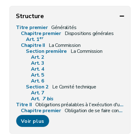
Structure
Titre premier
Généralités
Chapitre premier
Dispositions générales
er
Art. 1
Chapitre II
La Commission
Section première
La Commission
Art. 2
Art. 3
Art. 4
Art. 5
Art. 6
Section 2
Le Comité technique
Art. 7
Art.
7
bis
Titre II
Obligations préalables à l'exécution d'un chantier
Chapitre premier
Obligation de se faire connaître
Art. 8
Voir plus
Art. 9
Chapitre II
La programmation des chantiers
Art. 10