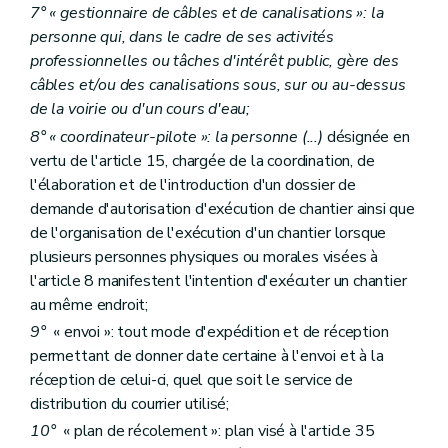
7° « gestionnaire de câbles et de canalisations »: la
Chapitre V
Interruption de chantier
personne qui, dans le cadre de ses activités
(NDLR: erreur de numérotation des chapitres, celui-ci devrait être le IV)
Art. 39
professionnelles ou tâches d'intérêt public, gère des
Art. 40
câbles et/ou des canalisations sous, sur ou au-dessus
Chapitre VI
Les mesures d'office
de la voirie ou d'un cours d'eau;
(NDLR: erreur de numérotation des chapitres, celui-ci devrait être le V)
Art. 41
8° « coordinateur-pilote »: la personne (...)
désignée en
Art. 42
vertu de l'article 15, chargée de la coordination, de
Titre IV
L'information
l'élaboration et de l'introduction d'un dossier de
Art. 43
demande d'autorisation d'exécution de chantier ainsi que
Art. 44
Titre V
Sanctions
de l'organisation de l'exécution d'un chantier lorsque
Chapitre premier
La recherche et la constatation des infractions
plusieurs personnes physiques ou morales visées à
Art. 45
l'article 8 manifestent l'intention d'exécuter un chantier
Chapitre II
Les infractions et les amendes administratives
au même endroit;
Art. 46
Art. 47
9°
« envoi »: tout mode d'expédition et de réception
Art. 48
permettant de donner date certaine à l'envoi et à la
Titre VI
Dispositions
finales,
abrogatoires et transitoires
réception de celui-ci, quel que soit le service de
Art.
48
bis
Art. 49
distribution du courrier utilisé;
Art. 50
10°
« plan de récolement »: plan visé à l'article 35
Art. 51