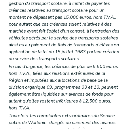
Chapitre IV
Octroi d'avances
gestion du transport scolaire, à l'effet de payer les
Art. 109
créances relatives au transport scolaire pour un
Art. 110
montant ne dépassant pas 15.000 euros, hors T.V.A.,
Art. 111
Art. 112
pour autant que ces créances soient relatives à des
Art. 113
marchés ayant fait l'objet d'un contrat, à l'entretien des
Chapitre V
Dette
véhicules gérés par le service des transports scolaires
Art. 114
ainsi qu'au paiement de frais de transports d'élèves en
Art. 115
Art. 116
application de la loi du 15 juillet 1983 portant création
Art. 117
du service des transports scolaires.
Chapitre VI
Section particulière
En cas d'urgence, les créances de plus de 5.500 euros,
Art. 118
Art. 119
hors T.V.A., liées aux relations extérieures de la
Art. 120
Région et imputées aux allocations de base de la
Chapitre VII
Entreprises régionales
division organique 09, programmes 09 et 10, peuvent
Art. 121
également être liquidées sur avances de fonds pour
Art. 122
Chapitre VIII
Services à gestion séparée
autant qu'elles restent inférieures à 12.500 euros,
Art. 123
hors T.V.A.
Chapitre IX
Organismes d'intérêt public
Toutefois, les comptables extraordinaires du Service
Art. 124
Art. 125
public de Wallonie, chargés du paiement des avances
Art. 126