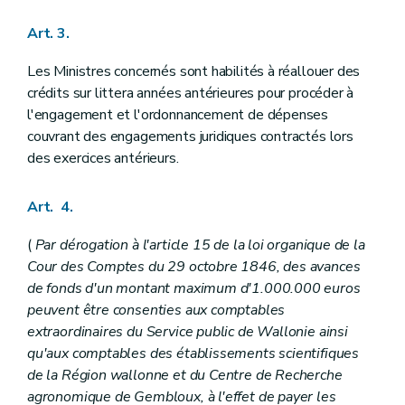
Art. 64
Art. 65
Art. 3.
Art. 66
Art. 67
Les Ministres concernés sont habilités à réallouer des
Art. 68
crédits sur littera années antérieures pour procéder à
Art. 69
Art. 70
l'engagement et l'ordonnancement de dépenses
Art. 71
couvrant des engagements juridiques contractés lors
Art. 72
des exercices antérieurs.
Art. 73
Art. 74
Art. 75
Art. 4.
Art. 76
Art. 77
(
Par dérogation à l'article 15 de la loi organique de la
Art. 78
Art. 79
Cour des Comptes du 29 octobre 1846, des avances
Art. 80
de fonds d'un montant maximum d'1.000.000 euros
Art. 81
peuvent être consenties aux comptables
Art. 82
extraordinaires du Service public de Wallonie ainsi
Art. 83
Art. 84
qu'aux comptables des établissements scientifiques
Chapitre II
Autorisations
de la Région wallonne et du Centre de Recherche
Art. 85
agronomique de Gembloux, à l'effet de payer les
Art. 86