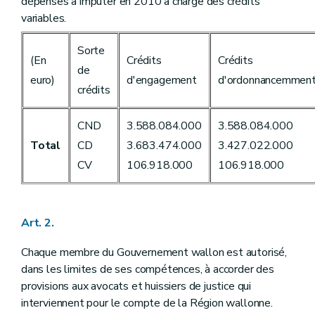
Art. 40
dépenses à imputer en 2010 à charge des crédits
Art. 41
variables.
Art. 42
Art. 43
Sorte
Art. 44
(En
Crédits
Crédits
Art. 45
de
euro)
d'engagement
d'ordonnancemmen
Art. 46
crédits
Art. 47
Art. 48
Art. 49
CND
3.588.084.000
3.588.084.000
Art. 50
Total
CD
3.683.474.000
3.427.022.000
Art. 51
Art. 52
CV
106.918.000
106.918.000
Art. 53
Art. 54
Art. 55
Art. 56
Art. 2.
Art. 57
Art. 58
Chaque membre du Gouvernement wallon est autorisé,
Art. 59
Art. 60
dans les limites de ses compétences, à accorder des
Art. 61
provisions aux avocats et huissiers de justice qui
Art. 62
interviennent pour le compte de la Région wallonne.
Art. 63