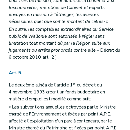
pour frais de mission, sont autorisés à consentir aux
Art. 127
fonctionnaires, membres de Cabinet et experts
Art. 128
envoyés en mission à l'étranger, les avances
Art. 129
Art. 130
nécessaires quel que soit le montant de celles-ci.
Art. 131
En outre, les comptables extraordinaires du Service
Art. 132
public de Wallonie sont autorisés à régler sans
Art. 133
Art. 134
limitation tout montant dû par la Région suite aux
Art. 135
jugements ou arrêts prononcés contre elle
– Décret du
Art. 136
6 octobre 2010, art. 2 ) .
Art. 137
Art. 138
Art. 139
Art. 5.
Art. 140
Art. 141
er
Le deuxième alinéa de l'article 1
du décret du
Chapitre X
Dispositions diverses
4 novembre 1993 créant un fonds budgétaire en
Art. 142
Art. 143
matière d'emploi est modifié comme suit:
Art. 144
« Les subventions annuelles octroyées par le Ministre
Art. 145
chargé de l'Environnement et fixées par point A.P.E.
Art. 146
Art. 147
affecté à l'exploitation d'un parc à conteneurs, par le
Art. 148
Ministre chargé du Patrimoine et fixées par point A.P.E.