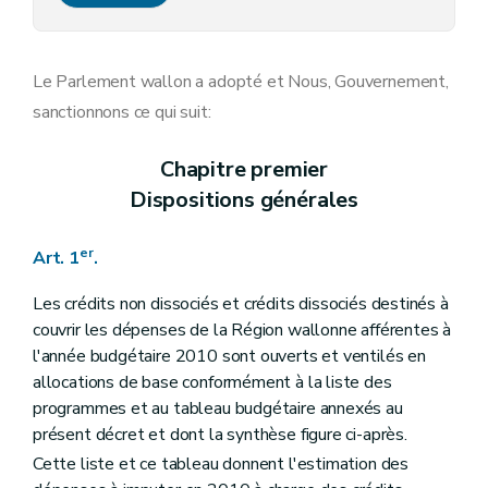
Art. 17
Art. 18
Art. 19
Art. 20
Le Parlement wallon a adopté et Nous, Gouvernement,
Art. 21
sanctionnons ce qui suit:
Art. 22
Art. 23
Art. 24
Chapitre premier
Art. 25
Dispositions générales
Art. 26
Art. 27
Art. 28
er
Art. 1
.
Art. 29
Art. 30
Art. 31
Les crédits non dissociés et crédits dissociés destinés à
Art. 32
couvrir les dépenses de la Région wallonne afférentes à
Art. 33
l'année budgétaire 2010 sont ouverts et ventilés en
Art. 34
allocations de base conformément à la liste des
Art. 35
Art. 36
programmes et au tableau budgétaire annexés au
Art. 37
présent décret et dont la synthèse figure ci-après.
Art. 38
Cette liste et ce tableau donnent l'estimation des
Art. 39