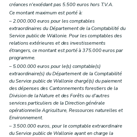
créances n'excédant pas 5.500 euros hors T.V.A.
Art. 87
Art. 88
Ce montant maximum est porté à:
Art. 89
– 2.000.000 euros pour les comptables
Art. 90
Art. 91
extraordinaires du Département de la Comptabilité du
Art. 92
Service public de Wallonie. Pour les comptables des
Chapitre III
Garanties régionales
relations extérieures et des investissements
Art. 93
étrangers, ce montant est porté à 375.000 euros par
Art. 94
Art. 95
programme.
Art. 96
– 5.000.000 euros pour le(s) comptable(s)
Art. 97
extraordinaire(s) du Département de la Comptabilité
Art. 98
Art. 99
du Service public de Wallonie chargé(s) du paiement
Art. 100
des dépenses des Cantonnements forestiers de la
Art. 101
Division de la Nature et des Forêts ou d'autres
Art. 102
services particuliers de la Direction générale
Art. 103
Art. 104
opérationnelle Agriculture, Ressources naturelles et
Art. 105
Environnement.
Art. 106
– 3.500.000 euros, pour le comptable extraordinaire
Art. 107
Art. 108
du Service public de Wallonie ayant en charge la