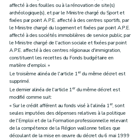
Art. 149
affecté à des fouilles ou à la rénovation de site(s)
Art. 150
archéologique(s), et par le Ministre chargé du Sport et
Art. 151
Art. 152
fixées par point A.P.E. affecté à des centres sportifs, par
Art. 153
le Ministre chargé du logement et fixées par point A.P.E.
Chapitre XI
Dispositions finales
affecté à des sociétés immobilières de service public, par
Art. 154
le Ministre chargé de l'action sociale et fixées par point
A.P.E. affecté à des centres régionaux d'immigration,
constituent les recettes du Fonds budgétaire en
matière d'emploi. »
er
Le troisième alinéa de l'article 1
du même décret est
supprimé.
er
Le dernier alinéa de l'article 1
du même décret est
modifié comme suit:
er
« Sur le crédit afférent au fonds visé à l'alinéa 1
, sont
seules imputées des dépenses relatives à la politique
de l'Emploi et de la Formation professionnelle relevant
de la compétence de la Région wallonne telles que
découlant de la mise en œuvre du décret du 6 mai 1999