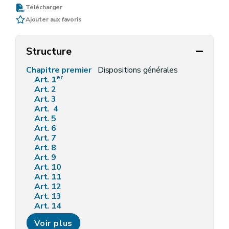
Télécharger
Ajouter aux favoris
Structure
Chapitre premier
Dispositions générales
er
Art. 1
Art. 2
Art. 3
Art. 4
Art. 5
Art. 6
Art. 7
Art. 8
Art. 9
Art. 10
Art. 11
Art. 12
Art. 13
Art. 14
Art. 15
Voir plus
Art. 16