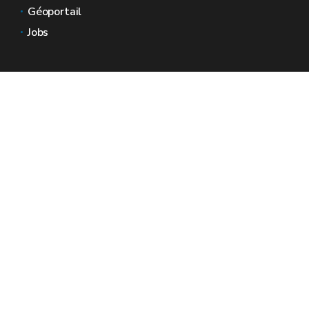
Géoportail
Jobs
Nous contacter
Espaces Wallonie
Presse
Introduire une plainte au SPW
Signaler une irrégularité
Le site officiel de la Wallonie - Wallex