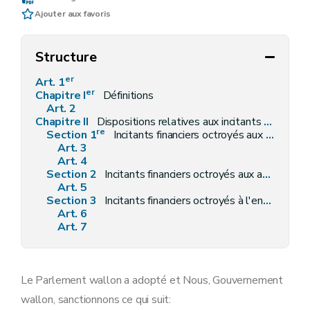
Ajouter aux favoris
Structure
er
Art. 1
er
Chapitre I
Définitions
Art. 2
Chapitre II
Dispositions relatives aux incitants financiers
re
Section 1
Incitants financiers octroyés aux entreprises partenaires de la formation en alternance
Art. 3
Art. 4
Section 2
Incitants financiers octroyés aux apprenants
Art. 5
Section 3
Incitants financiers octroyés à l'engagement de coaches sectoriels
Art. 6
Art. 7
Le Parlement wallon a adopté et Nous, Gouvernement
wallon, sanctionnons ce qui suit: