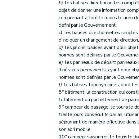
Art. 42
b)
les balises directionnelles complète
Art. 43
objet de donner une information complè
comprenant à tout le moins le nom de 
Art. 44
défini par le Gouvernement;
Art. 45
c)
les balises directionnelles simples: 
Art. 46
d'indiquer un changement de direction
Art. 47
d)
les jalons: balises ayant pour objet 
Art. 48
normes sont définies par le Gouverne
Art. 49
e)
les panneaux de départ: panneaux ma
itinéraires permanents, ayant pour obj
Art. 50
normes sont définies par le Gouverne
Art. 51
f)
les balises toponymiques, dont les
Art. 52
8° bâtiment: la construction qui cons
Art. 53
totalement ou partiellement de paroi
Art. 54
9° campeur de passage: le touriste do
Art. 55
trente jours consécutifs par an, utilis
séjournant de manière effective dans le
Art. 56
son abri mobile;
Art. 57
10° campeur saisonnier: le touriste d