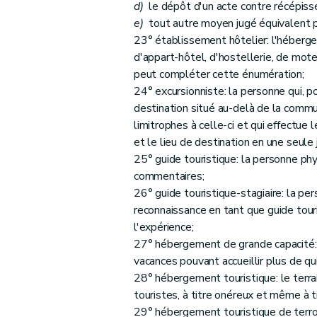
Art. 89
d)
le dépôt d'un acte contre récépiss
Art. 90
e)
tout autre moyen jugé équivalent 
23° établissement hôtelier: l'héberge
Art. 91
d'appart-hôtel, d'hostellerie, de mot
Art. 92
peut compléter cette énumération;
Art. 93
24° excursionniste: la personne qui, po
Art. 94
destination situé au-delà de la comm
Art. 95
limitrophes à celle-ci et qui effectue
Art. 96
et le lieu de destination en une seule 
25° guide touristique: la personne phy
Art. 97
commentaires;
Art. 98
26° guide touristique-stagiaire: la pe
Art. 99
reconnaissance en tant que guide touri
Art. 100
l'expérience;
Art. 101
27° hébergement de grande capacité: 
Art. 102
vacances pouvant accueillir plus de q
28° hébergement touristique: le terra
Art. 103
touristes, à titre onéreux et même à t
Art. 104
29° hébergement touristique de terroi