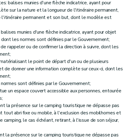
s: balises munies d'une flèche indicatrice, ayant pour
te sur la nature et la longueur de l'itinéraire permanent,
l'itinéraire permanent et son but, dont le modèle est
balises munies d'une flèche indicatrice, ayant pour objet
, dont les normes sont définies par le Gouvernement;
de rappeler ou de confirmer la direction à suivre, dont les
ment;
térialisant le point de départ d'un ou de plusieurs
et de donner une information complète sur ceux-ci, dont les
ment;
 normes sont définies par le Gouvernement;
titue un espace couvert accessible aux personnes, entourée
s;
nt la présence sur le camping touristique ne dépasse pas
ant tout abri fixe ou mobile, à l'exclusion des mobilhomes et
 camping, le cas échéant, retirant, à l'issue de son séjour,
ont la présence sur le camping touristique ne dépasse pas