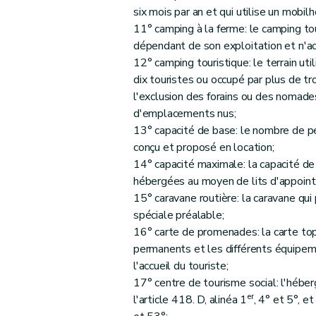
Art. 58
six mois par an et qui utilise un mobil
Art. 59
11° camping à la ferme: le camping tou
Art. 60
dépendant de son exploitation et n'a
Art. 61
12° camping touristique: le terrain ut
dix touristes ou occupé par plus de troi
Art. 62
l'exclusion des forains ou des nomades,
Chapitre IV
Modifications du Livre III. Des éta
d'emplacements nus;
Art. 63
13° capacité de base: le nombre de p
Art. 64
conçu et proposé en location;
Art. 65
14° capacité maximale: la capacité 
Art. 66
hébergées au moyen de lits d'appoint
15° caravane routière: la caravane qui
Art. 67
spéciale préalable;
Art. 68
16° carte de promenades: la carte top
Art. 69
permanents et les différents équipem
Art. 70
l'accueil du touriste;
Art. 71
17° centre de tourisme social: l'hébe
er
Art. 72
l'article 418. D, alinéa 1
, 4° et 5°, e