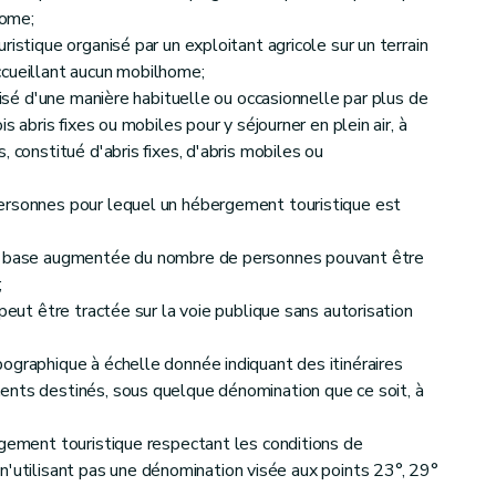
home;
ristique organisé par un exploitant agricole sur un terrain
ccueillant aucun mobilhome;
ilisé d'une manière habituelle ou occasionnelle par plus de
s abris fixes ou mobiles pour y séjourner en plein air, à
 constitué d'abris fixes, d'abris mobiles ou
blissements d'hébergement touristique
ersonnes pour lequel un hébergement touristique est
de base augmentée du nombre de personnes pouvant être
;
 peut être tractée sur la voie publique sans autorisation
ographique à échelle donnée indiquant des itinéraires
ents destinés, sous quelque dénomination que ce soit, à
rgement touristique respectant les conditions de
t n'utilisant pas une dénomination visée aux points 23°, 29°