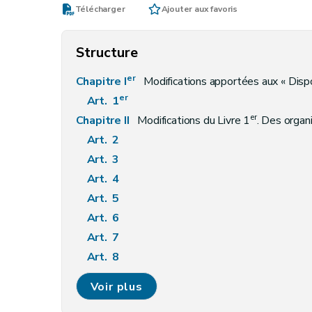
Télécharger
Ajouter aux favoris
Structure
er
Chapitre I
Modifications apportées aux « Dispos
er
Art. 1
er
Chapitre II
Modifications du Livre 1
. Des organ
Art. 2
Art. 3
Art. 4
Art. 5
Art. 6
Art. 7
Art. 8
Art. 9
Voir plus
Art. 10