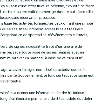
estination constitué d'un ensemble d'activités et de
les au sein d'une infrastructure pérenne, exploité de façon
, culturel ou récréatif et aménagé dans le but d'accueillir
 locaux sans réservation préalable;
stique les activités foraines, les lieux offrant une simple
 villes, les sites librement accessibles et les lieux
à l'organisation de spectacles, d'événements culturels,
liers, de signes indiquant le tracé d'un itinéraire de
me balisage toute pose de signes réalisés avec un
nature ou avec un matériau à base de calcium dilué
isage, à savoir le signe normalisé caractéristique de la
nis par le Gouvernement, le fond sur lequel ce signe est
n éventuelle;
tions touristiques
estinées à donner une information d'ordre historique,
e long d'un itinéraire permanent, dont le modèle est défini