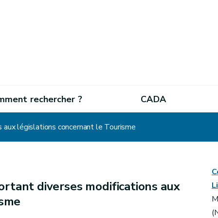
mment rechercher ?
CADA
s aux législations concernant le Tourisme
C
rtant diverses modifications aux
L
isme
M
(