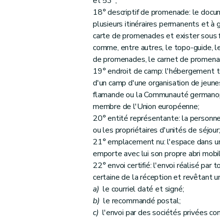
et 53°;
Art. 73
18° descriptif de promenade: le docu
Art. 74
plusieurs itinéraires permanents et à g
Art. 75
carte de promenades et exister sous for
Art. 76
comme, entre autres, le topo-guide, le 
Art. 77
de promenades, le carnet de promena
Art. 78
19° endroit de camp: l'hébergement to
d'un camp d'une organisation de jeun
Art. 79
flamande ou la Communauté germanoph
Art. 80
membre de l'Union européenne;
Art. 81
20° entité représentante: la personne 
Art. 82
ou les propriétaires d'unités de séjour
Art. 83
21° emplacement nu: l'espace dans un
Art. 84
emporte avec lui son propre abri mobi
22° envoi certifié: l'envoi réalisé p
Art. 85
certaine de la réception et revêtant 
Art. 86
a)
le courriel daté et signé;
Art. 87
b)
le recommandé postal;
Art. 88
c)
l'envoi par des sociétés privées con