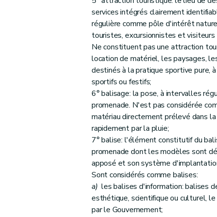
5° attraction touristique: le lieu de d
Art. 27
services intégrés clairement identifiab
Art. 28
régulière comme pôle d'intérêt naturel
Art. 29
touristes, excursionnistes et visiteurs
Art. 30
Ne constituent pas une attraction touri
Art. 31
location de matériel, les paysages, les
Art. 32
destinés à la pratique sportive pure, 
sportifs ou festifs;
Art. 33
6° balisage: la pose, à intervalles régu
Art. 34
promenade. N'est pas considérée com
Art. 35
matériau directement prélevé dans la 
Art. 36
rapidement par la pluie;
Art. 37
7° balise: l'élément constitutif du bal
Art. 38
promenade dont les modèles sont défi
apposé et son système d'implantatio
Chapitre III
Modifications du Livre II. Des attrac
Sont considérés comme balises:
Art. 39
a)
les balises d'information: balises d
Art. 40
esthétique, scientifique ou culturel, l
Art. 41
par le Gouvernement;