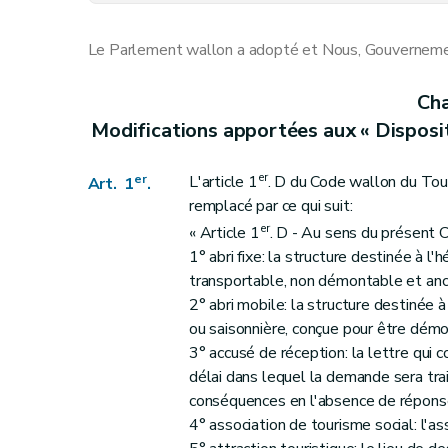
Art. 11
Art. 12
Le Parlement wallon a adopté et Nous, Gouvernement
Art. 13
Art. 14
Cha
Art. 15
Modifications apportées aux « Dispositi
Art. 16
Art. 17
er
er
L'article 1
. D du Code wallon du Tou
Art. 1
.
Art. 18
remplacé par ce qui suit:
Art. 19
er
« Article 1
. D - Au sens du présent 
Art. 20
1° abri fixe: la structure destinée à 
transportable, non démontable et anc
Art. 21
2° abri mobile: la structure destinée
Art. 22
ou saisonnière, conçue pour être dém
Art. 23
3° accusé de réception: la lettre qui 
Art. 24
délai dans lequel la demande sera trait
Art. 25
conséquences en l'absence de réponse
Art. 26
4° association de tourisme social: l'asso