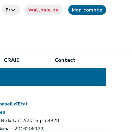
Fr
Wallonie.be
Mon compte
CRAIE
Contact
onseil d’Etat
ien
.B. du 13/12/2016, p. 84928
Numac : 2016206122)