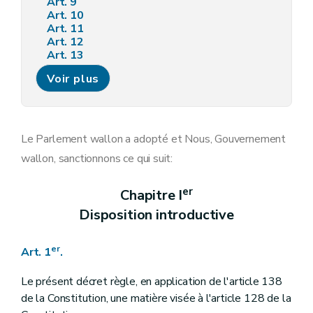
Art. 9
Art. 10
Art. 11
Art. 12
Art. 13
Art. 14
Voir plus
Art. 15
Art. 16
Art. 17
Art. 18
Art. 19
Le Parlement wallon a adopté et Nous, Gouvernement
Art. 20
wallon, sanctionnons ce qui suit:
Art. 21
Art. 22
Art. 23
er
Chapitre I
Art. 24
Disposition introductive
Art. 25
Art. 26
Art. 27
er
Art. 1
.
Art. 28
Art. 29
Art. 30
Le présent décret règle, en application de l'article 138
Art. 31
de la Constitution, une matière visée à l'article 128 de la
Art. 32