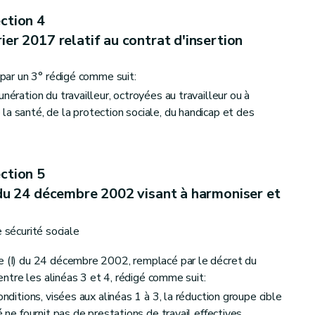
e l'Eau
ction 4
ier 2017 relatif au contrat d'insertion
é par un 3° rédigé comme suit:
nération du travailleur, octroyées au travailleur ou à
la santé, de la protection sociale, du handicap et des
ction 5
 du 24 décembre 2002 visant à harmoniser et
 sécurité sociale
me (I) du 24 décembre 2002, remplacé par le décret du
, entre les alinéas 3 et 4, rédigé comme suit:
onditions, visées aux alinéas 1 à 3, la réduction groupe cible
é ne fournit pas de prestations de travail effectives