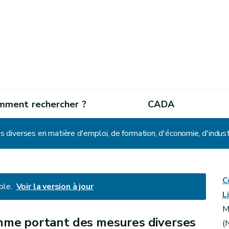
mment rechercher ?
CADA
C
ble.
Voir la version à jour
L
M
me portant des mesures diverses
(