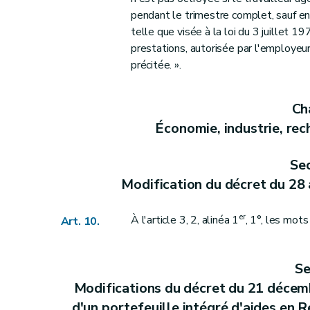
Art. 56
pendant le trimestre complet, sauf en
Art. 56
bis
telle que visée à la loi du 3 juillet 1
prestations, autorisée par l'employeur,
Art. 56
ter
précitée. ».
Art. 56
quater
Art. 57
Cha
Section 3
Modification du décret du 22 décembre 201
Économie, industrie, rec
Art. 58
Art. 59
Sec
Section 4
Modifications apportées à la loi du 14 
Modification du décret du 28 
Art. 60
Art. 61
er
À l'article 3, 2, alinéa 1
, 1°, les mot
Art. 10.
Art. 62
Art. 63
Art. 64
Se
Art. 65
Modifications du décret du 21 décem
Art. 66
d'un portefeuille intégré d'aides en 