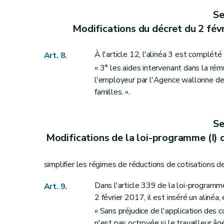
Section 2
Modifications apportées au Code d
Se
Art. 42
Modifications du décret du 2 févr
Art. 43
Art. 44
À l'article 12, l'alinéa 3 est complét
Art. 8.
Art. 45
« 3° les aides intervenant dans la rému
Art. 45
bis
l'employeur par l'Agence wallonne de 
familles. ».
Art. 46
Art. 47
Art. 48
Se
Art. 49
Modifications de la loi-programme (I)
Art. 50
Art. 51
simplifier les régimes de réductions de cotisations de
Art. 52
Dans l'article 339 de la loi-program
Art. 9.
Art. 53
2 février 2017, il est inséré un alinéa
Art. 54
« Sans préjudice de l'application des c
Art. 55
n'est pas octroyée si le travailleur âg