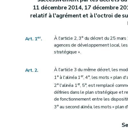
Art. 12
11 décembre 2014, 17 décembre 201
Art. 13
relatif à l'agrément et à l'octroi d
Art. 14
Section 4
Modification du décret du 11 mars 2004 re
Art. 15
er
À l'article 2, 3° du décret du 25 mars
Art. 1
.
Art. 16
agences de développement local, les 
stratégique ».
Art. 17
Art. 18
Section 5
Modification du décret du 11 mars 2004 relati
À l'article 3 du même décret, les mod
Art. 2.
Art. 19
er
1° à l'alinéa 1
, 4°, les mots « plan d
Art. 20
er
2° l'alinéa 1
, 5°, est remplacé comme
définies dans le plan stratégique et r
Section 6
Modifications apportées au décret du 25 mars 2004, tel que modifié successivement par les décrets du 15 décembre 20
de fonctionnement entre les dispositif
Art. 21
3° au second alinéa, les mots « plan d
Art. 22
Section 7
Modification de loi du 30 avril 1951, 
Se
Art. 23