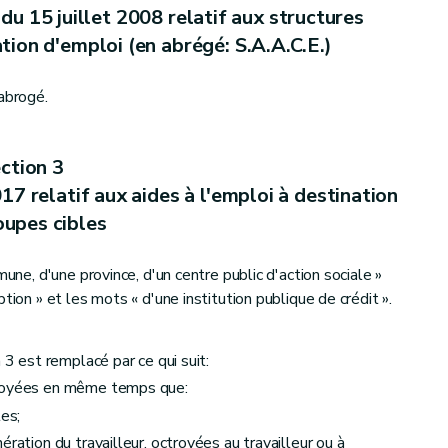
u 15 juillet 2008 relatif aux structures
ment des initiatives d'économie sociale et à l'agrément et au subventionnement des entreprises d'insertion
ion d'emploi (en abrégé: S.A.A.C.E.)
abrogé.
 20 novembre 2008 relatif à l'économie sociale
ionnement des « Initiatives de développement de l'emploi dans le secteur des services de proximité à finalité sociale », en abrégé I.D.E.S.S.
ction 3
17 relatif aux aides à l'emploi à destination
oupes cibles
mune, d'une province, d'un centre public d'action sociale »
tion » et les mots « d'une institution publique de crédit ».
ut de la Société wallonne de financement et de garantie des petites et moyennes entreprises, en abrégé « SOWALFIN »
 3 est remplacé par ce qui suit:
troyées en même temps que:
les;
ration du travailleur, octroyées au travailleur ou à