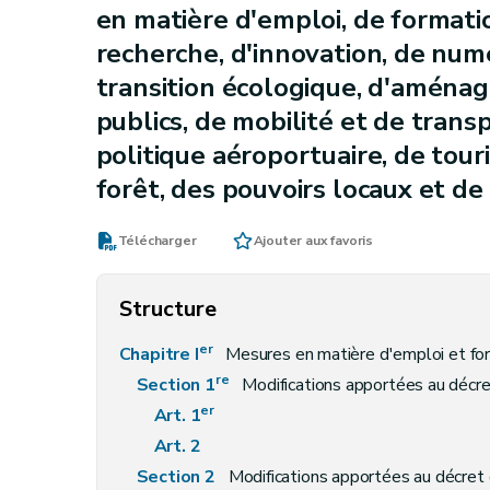
en matière d'emploi, de formatio
recherche, d'innovation, de num
transition écologique, d'aménag
publics, de mobilité et de transp
politique aéroportuaire, de tour
forêt, des pouvoirs locaux et d
Télécharger
Ajouter aux favoris
Structure
er
Chapitre I
Mesures en matière d'emploi et fo
re
Section 1
Modifications apportées au décret du 25 mars 2004, tel que modifié successivement par les décrets du 15 décembre
er
Art. 1
Art. 2
Section 2
Modifications apportées au décret du 15 juillet 2008 rel