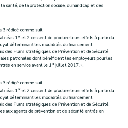
la santé, de la protection sociale, du handicap et des
 Société fédérale de participations et d'investissement et les sociétés régionales d'investissement
éa 3 rédigé comme suit:
er
 alinéas 1
et 2 cessent de produire leurs effets à partir du
é royal déterminant les modalités du financement
ix des Plans stratégiques de Prévention et de Sécurité,
nt
ciales patronales dont bénéficient les employeurs pour les
er
I
du Code de l'Environnement
er
ntrés en service avant le 1
juillet 2017. ».
éa 3 rédigé comme suit:
er
 alinéas 1
et 2 cessent de produire leurs effets à partir du
é royal déterminant les modalités du financement
ix des Plans stratégiques de Prévention et de Sécurité,
yées aux agents de prévention et de sécurité entrés en