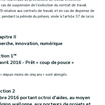
 cas de suspension de l'exécution du contrat de travail
978 relative aux contrats de travail, et en cas de dispense de
 pendant la période du préavis, visée à l'article 37 de la loi
pitre II
0 relatif à l'infrastructure d'information géographique wallonne
herche, innovation, numérique
re
tion 1
août 1986 relative à la protection et au bien-être des animaux
avril 2016 - Prêt « coup de pouce »
s « depuis moins de cinq ans » sont abrogés.
ction 2
bre 2016 portant octroi d'aides, au moyen
Région wallonne, aux porteurs de projets et