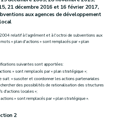
5, 21 décembre 2016 et 16 février 2017,
e subventions aux agences de développement
local
latif aux incitants régionaux en faveur des grandes entreprises
 2004 relatif à l'agrément et à l'octroi de subventions aux
mots « plan d'actions » sont remplacés par « plan
f aux incitants régionaux en faveur des petites ou moyennes entreprises
ifications suivantes sont apportées:
'actions » sont remplacés par « plan stratégique »;
 suit: « susciter et coordonner les actions partenariales
echercher des possibilités de rationalisation des structures
05, 28 novembre 2013, 11 décembre 2014, 17 décembre 2015, 21 décembre 2016 et 16 février 2017, relatif à l'agrément et à l'octroi de subventions aux agences de développement local
s d'actions locales »;
'actions » sont remplacés par « plan stratégique ».
reprise au Livre III, Titre VIII, Chapitre II, Section 2
bis
du Code civ
ction 2