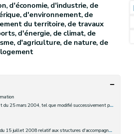
n, d'économie, d'industrie, de
érique, d'environnement, de
ement du territoire, de travaux
orts, d'énergie, de climat, de
isme, d'agriculture, de nature, de
e logement
rmation
 2005, 28 novembre 2013, 11 décembre 2014, 17 décembre 2015, 21 décembre 2016 et 16 février 2017, relatif à l'agrément et à l'octroi de subventions aux agences de développement local
atif aux structures d'accompagnement à l'autocréation d'emploi (en abrégé: S.A.A.C.E.)