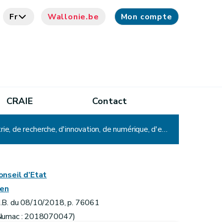
Fr
Wallonie.be
Mon compte
CRAIE
Contact
Décret-programme portant des mesures diverses en matière d'emploi, de formation, d'économie, d'industrie, de recherche, d'innovation, de numérique, d'environnement, de transition écologique, d'aménagement du territoire, de travaux publics, de mobilité et de transports, d'énergie, de climat, de politique aéroportuaire, de tourisme, d'agriculture, de nature, de forêt, des pouvoirs locaux et de logement
onseil d’Etat
ien
.B. du 08/10/2018, p. 76061
Numac : 2018070047)