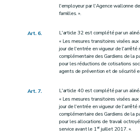
Art. 32
bis
l'employeur par l'Agence wallonne de 
familles. ».
Art. 32
ter
Section 12
Modifications apportées à la loi du 2 avril 1962 relative à la
Art. 33
L'article 32 est complété par un alin
Art. 6.
Art. 33
bis
« Les mesures transitoires visées aux
Art. 33
ter
jour de l'entrée en vigueur de l'arrêt
complémentaire des Gardiens de la pa
Chapitre III
Mesures en matière d'environneme
pour les réductions de cotisations so
re
Section 1
Modifications apportées au Livre 
agents de prévention et de sécurité e
Art. 34
Art. 35
L'article 40 est complété par un alin
Art. 7.
Art. 36
« Les mesures transitoires visées aux
Art. 37
jour de l'entrée en vigueur de l'arrêt
Art. 38
complémentaire des Gardiens de la pa
Art. 39
pour les allocations de travail octro
Art. 40
er
service avant le 1
juillet 2017. ».
Art. 41