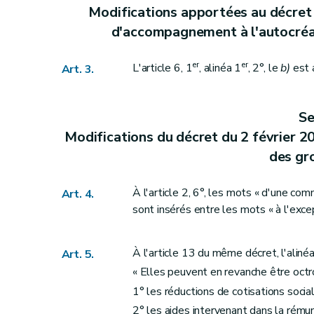
Modifications apportées au décret d
Section 8
Modifications apportées au décret du 20 octobre 2016 relatif à l'agré
d'accompagnement à l'autocréat
Art. 24
Art. 25
er
er
L'article 6, 1
, alinéa 1
, 2°, le
b)
est 
Art. 3.
Section 9
Modification apportée au décret du
Art. 26
Section 10
Modifications apportées au décret du 14 décembre 2006 relatif à l'agrément et au subvent
Se
Art. 27
Modifications du décret du 2 février 20
Art. 28
des gr
Art. 28
bis
Art. 29
À l'article 2, 6°, les mots « d'une com
Art. 4.
Art. 30
sont insérés entre les mots « à l'excep
Section 11
Modifications apportées au décret du 11 juillet 2002 organisant le stat
Art. 31
À l'article 13 du même décret, l'alinéa
Art. 5.
Art. 31
bis
« Elles peuvent en revanche être oc
Art. 31
ter
1° les réductions de cotisations socia
Art. 32
2° les aides intervenant dans la rémuné