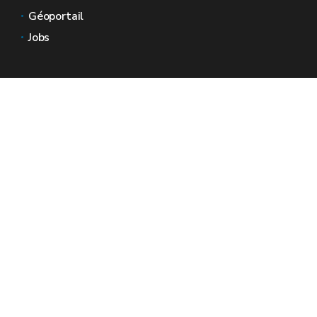
Géoportail
Jobs
Nous contacter
Espaces Wallonie
Presse
Introduire une plainte au SPW
Signaler une irrégularité
Le site officiel de la Wallonie - Wallex