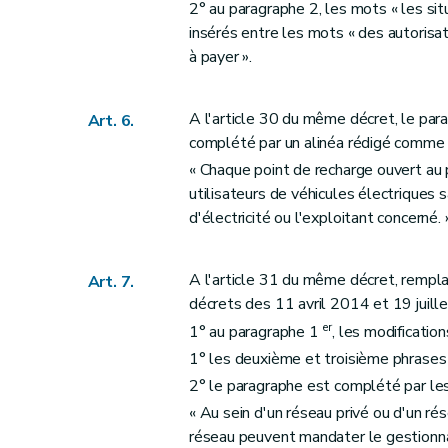
2° au paragraphe 2, les mots « les sit
insérés entre les mots « des autorisa
à payer ».
A l'article 30 du même décret, le para
Art. 6.
complété par un alinéa rédigé comme s
« Chaque point de recharge ouvert au p
utilisateurs de véhicules électriques s
d'électricité ou l'exploitant concerné. 
A l'article 31 du même décret, rempla
Art. 7.
décrets des 11 avril 2014 et 19 juill
er
1° au paragraphe 1
, les modificatio
1° les deuxième et troisième phrases 
2° le paragraphe est complété par les 
« Au sein d'un réseau privé ou d'un ré
réseau peuvent mandater le gestionnai