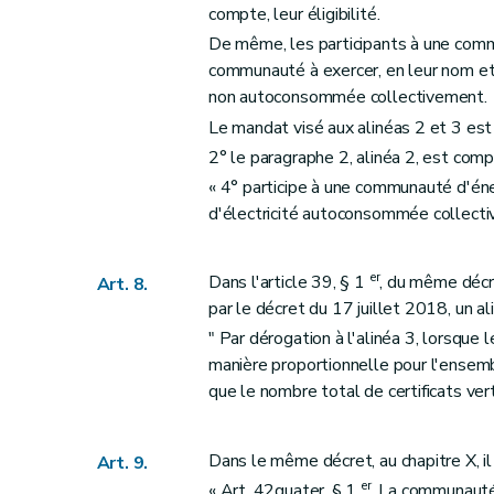
compte, leur éligibilité.
De même, les participants à une com
communauté à exercer, en leur nom et po
non autoconsommée collectivement.
Le mandat visé aux alinéas 2 et 3 est
2° le paragraphe 2, alinéa 2, est comp
« 4° participe à une communauté d'éne
d'électricité autoconsommée collecti
er
Dans l'article 39, § 1
, du même décr
Art. 8.
par le décret du 17 juillet 2018, un al
" Par dérogation à l'alinéa 3, lorsque
manière proportionnelle pour l'ensemble
que le nombre total de certificats ve
Dans le même décret, au chapitre X, il
Art. 9.
er
« Art. 42quater. § 1
. La communauté