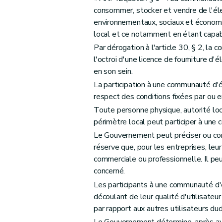
consommer, stocker et vendre de l'éle
environnementaux, sociaux et économiq
local et ce notamment en étant capable
Par dérogation à l'article 30, § 2, l
l'octroi d'une licence de fourniture d
en son sein.
La participation à une communauté d'é
respect des conditions fixées par ou e
Toute personne physique, autorité lo
périmètre local peut participer à une
Le Gouvernement peut préciser ou compl
réserve que, pour les entreprises, leur 
commerciale ou professionnelle. Il peut
concerné.
Les participants à une communauté d'é
découlant de leur qualité d'utilisateu
par rapport aux autres utilisateurs dud
Le Gouvernement détermine, après avi