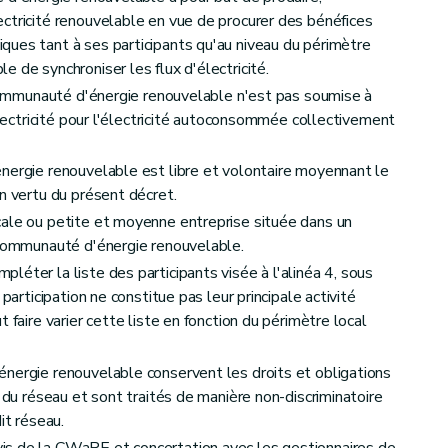
ctricité renouvelable en vue de procurer des bénéfices
ues tant à ses participants qu'au niveau du périmètre
 de synchroniser les flux d'électricité.
a communauté d'énergie renouvelable n'est pas soumise à
'électricité pour l'électricité autoconsommée collectivement
nergie renouvelable est libre et volontaire moyennant le
n vertu du présent décret.
cale ou petite et moyenne entreprise située dans un
 communauté d'énergie renouvelable.
éter la liste des participants visée à l'alinéa 4, sous
participation ne constitue pas leur principale activité
 faire varier cette liste en fonction du périmètre local
nergie renouvelable conservent les droits et obligations
r du réseau et sont traités de manière non-discriminatoire
it réseau.
s de la CWaPE et concertation avec les gestionnaires de