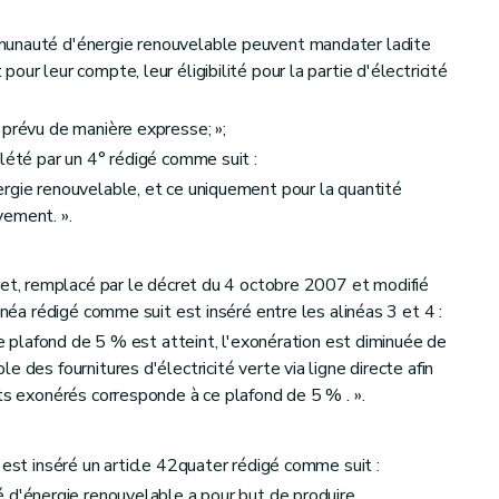
munauté d'énergie renouvelable peuvent mandater ladite
ur leur compte, leur éligibilité pour la partie d'électricité
 prévu de manière expresse; »;
lété par un 4° rédigé comme suit :
rgie renouvelable, et ce uniquement pour la quantité
vement. ».
et, remplacé par le décret du 4 octobre 2007 et modifié
inéa rédigé comme suit est inséré entre les alinéas 3 et 4 :
 le plafond de 5 % est atteint, l'exonération est diminuée de
 des fournitures d'électricité verte via ligne directe afin
rts exonérés corresponde à ce plafond de 5 % . ».
 est inséré un article 42quater rédigé comme suit :
 d'énergie renouvelable a pour but de produire,