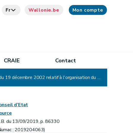
Fr
Wallonie.be
Mon compte
CRAIE
Contact
Décret modifiant les décrets des 12 avril 2001 relatif à l'organisation du marché régional de l'électricité, du 19 décembre 2002 relatif à l'organisation du marché régional du gaz et du 19 janvier 2017 relatif à la méthodologie tarifaire applicable aux gestionnaires de réseau de distribution de gaz et d'électricité en vue de favoriser le développement des communautés d'énergie renouvelable
onseil d’Etat
ource
.B. du 13/09/2019, p. 86330
Numac : 2019204063)