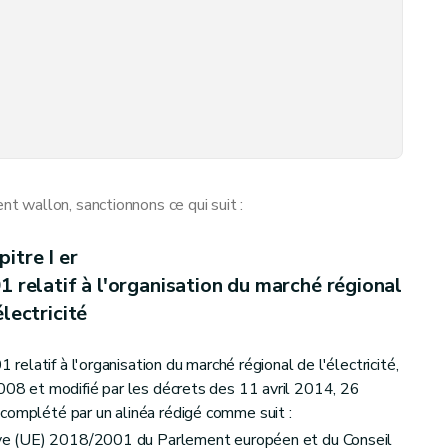
 2002 relatif à l'organisation du marché régional du gaz
 wallon, sanctionnons ce qui suit :
logie tarifaire applicable aux gestionnaires de réseau de distribution de gaz et d'électricité
itre I er
1 relatif à l'organisation du marché régional
électricité
relatif à l'organisation du marché régional de l'électricité,
2008 et modifié par les décrets des 11 avril 2014, 26
complété par un alinéa rédigé comme suit :
ctive (UE) 2018/2001 du Parlement européen et du Conseil