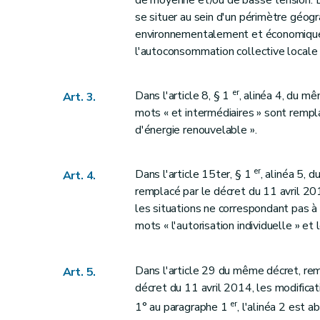
se situer au sein d'un périmètre géog
environnementalement et économiquem
l'autoconsommation collective locale d'
er
Dans l'article 8, § 1
, alinéa 4, du m
Art. 3.
mots « et intermédiaires » sont remp
d'énergie renouvelable ».
er
Dans l'article 15ter, § 1
, alinéa 5, 
Art. 4.
remplacé par le décret du 11 avril 201
les situations ne correspondant pas à 
mots « l'autorisation individuelle » et
Dans l'article 29 du même décret, rem
Art. 5.
décret du 11 avril 2014, les modifica
er
1° au paragraphe 1
, l'alinéa 2 est a