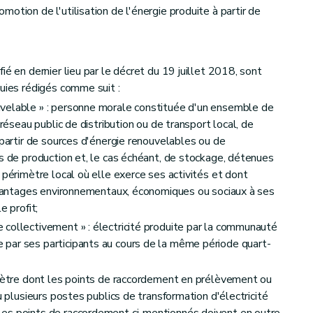
otion de l'utilisation de l'énergie produite à partir de
ié en dernier lieu par le décret du 19 juillet 2018, sont
quies rédigés comme suit :
velable » : personne morale constituée d'un ensemble de
 réseau public de distribution ou de transport local, de
 partir de sources d'énergie renouvelables ou de
és de production et, le cas échéant, de stockage, détenues
 périmètre local où elle exerce ses activités et dont
 avantages environnementaux, économiques ou sociaux à ses
e profit;
collectivement » : électricité produite par la communauté
par ses participants au cours de la même période quart-
imètre dont les points de raccordement en prélèvement ou
u plusieurs postes publics de transformation d'électricité
es points de raccordement ci-mentionnés doivent en outre