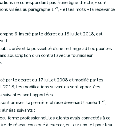
uations ne correspondant pas à une ligne directe, » sont
er
tions visées au paragraphe 1
, » et les mots « la redevance
graphe 6, inséré par le décret du 19 juillet 2018, est
uit :
ublic prévoit la possibilité d'une recharge ad hoc pour les
ans souscription d'un contrat avec le fournisseur
».
cé par le décret du 17 juillet 2008 et modifié par les
et 2018, les modifications suivantes sont apportées :
ns suivantes sont apportées :
er
sont omises, la première phrase devenant l'alinéa 1
;
alinéas suivants :
seau fermé professionnel, les clients avals connectés à ce
re de réseau concerné à exercer, en leur nom et pour leur