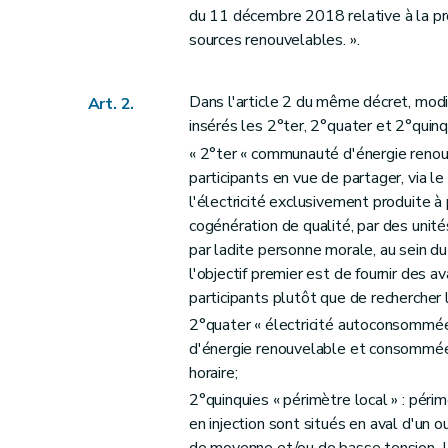
du 11 décembre 2018 relative à la prom
sources renouvelables. ».
Dans l'article 2 du même décret, modif
Art. 2.
insérés les 2°ter, 2°quater et 2°quin
« 2°ter « communauté d'énergie renou
participants en vue de partager, via le
l'électricité exclusivement produite à
cogénération de qualité, par des unit
par ladite personne morale, au sein du
l'objectif premier est de fournir des
participants plutôt que de rechercher l
2°quater « électricité autoconsommée 
d'énergie renouvelable et consommée 
horaire;
2°quinquies « périmètre local » : pér
en injection sont situés en aval d'un o
de moyenne et/ou de basse tension. L