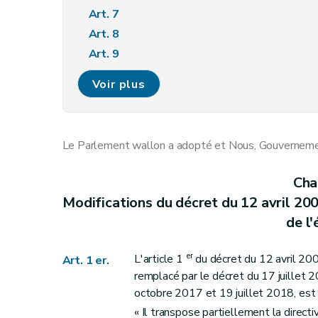
Art. 7
Art. 8
Art. 9
Art. 10
Voir plus
Chapitre II
Modifications du décret du 19 décembre
Art. 15
Art. 16
Le Parlement wallon a adopté et Nous, Gouvernement
Chapitre III
Modification du décret du 19 janvier 2017 relatif à la méthodo
Art. 17
Chap
Modifications du décret du 12 avril 200
de l'
er
L'article 1
du décret du 12 avril 2001 
Art. 1 er.
remplacé par le décret du 17 juillet 
octobre 2017 et 19 juillet 2018, est 
« Il transpose partiellement la dire