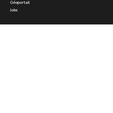
Géoportail
Jobs
Nous contacter
Espaces Wallonie
Presse
Introduire une plainte au SPW
Signaler une irrégularité
Le site officiel de la Wallonie - Wallex