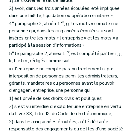
1) se trouver en état de faillite;
2) avoir, dans les trois années écoulées, été impliquée
dans une faillite, liquidation ou opération similaire; »;
er
4° paragraphe 2, alinéa 1
, g., les mots « compte une
personne qui, dans les cinq années écoulées, » sont
insérés entre les mots « l'entreprise » et les mots « a
participé à la session d'informations »;
er
5° le paragraphe 2, alinéa 1
, est complété par les i., j.,
k., l. et m., rédigés comme suit :
« i. l'entreprise ne compte pas, ni directement ni par
interposition de personnes, parmi les administrateurs,
gérants, mandataires ou personnes ayant le pouvoir
d'engager l'entreprise, une personne qui :
1) est privée de ses droits civils et politiques;
2) s'est vu interdire d'exploiter une entreprise en vertu
du Livre XX, Titre IX, du Code de droit économique;
3) dans les cinq années écoulées, a été déclarée
responsable des engagements ou dettes d'une société